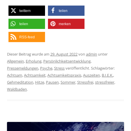
twittern
teilen
teilen
merken
RSS-feed
Dieser Beitrag wurde am
29. August 2022
von
admin
unter
Allgemein
,
Erholung
,
Persönlichkeitsentwicklung
,
Pressemeldungen
,
Psyche
,
Stress
veröffentlicht. Schlagwörter:
Achtsam
,
Achtsamkeit
,
Achtsamkeitspraxis
,
Auszeiten
,
B.I.E.K.
,
Gehmeditation
,
Hitze
,
Pausen
,
Sommer
,
Stressfrei
,
stressfreier
,
Waldbaden
.