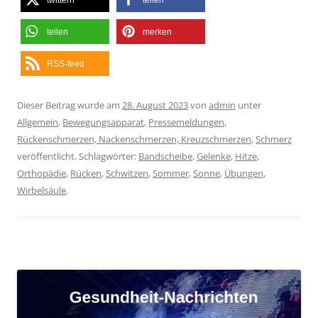
twittern
teilen
teilen
merken
RSS-feed
Dieser Beitrag wurde am
28. August 2023
von
admin
unter
Allgemein
,
Bewegungsapparat
,
Pressemeldungen
,
Rückenschmerzen, Nackenschmerzen, Kreuzschmerzen
,
Schmerz
veröffentlicht. Schlagwörter:
Bandscheibe
,
Gelenke
,
Hitze
,
Orthopädie
,
Rücken
,
Schwitzen
,
Sommer
,
Sonne
,
Übungen
,
Wirbelsäule
.