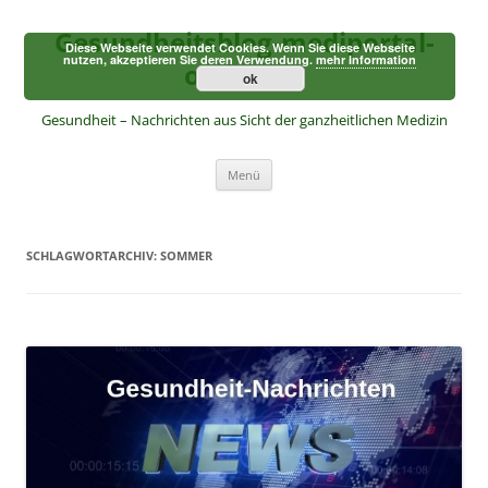
Zum
Inhalt
Gesundheitsblog-mediportal-
springen
Diese Webseite verwendet Cookies. Wenn Sie diese Webseite
nutzen, akzeptieren Sie deren Verwendung.
mehr Information
online.de
ok
Gesundheit – Nachrichten aus Sicht der ganzheitlichen Medizin
Menü
SCHLAGWORTARCHIV:
SOMMER