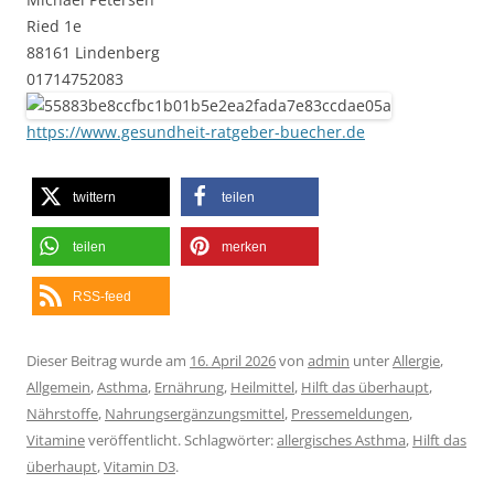
Ried 1e
88161 Lindenberg
01714752083
https://www.gesundheit-ratgeber-buecher.de
twittern
teilen
teilen
merken
RSS-feed
Dieser Beitrag wurde am
16. April 2026
von
admin
unter
Allergie
,
Allgemein
,
Asthma
,
Ernährung
,
Heilmittel
,
Hilft das überhaupt
,
Nährstoffe
,
Nahrungsergänzungsmittel
,
Pressemeldungen
,
Vitamine
veröffentlicht. Schlagwörter:
allergisches Asthma
,
Hilft das
überhaupt
,
Vitamin D3
.