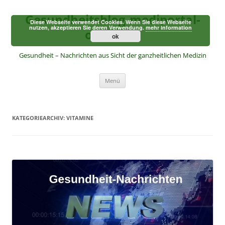
Zum
Inhalt
Gesundheitsblog-mediportal-
springen
Diese Webseite verwendet Cookies. Wenn Sie diese Webseite
nutzen, akzeptieren Sie deren Verwendung.
mehr Information
online.de
ok
Gesundheit – Nachrichten aus Sicht der ganzheitlichen Medizin
Menü
KATEGORIEARCHIV:
VITAMINE