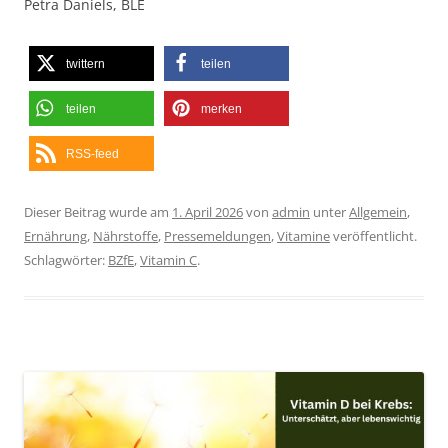
Petra Daniels, BLE
twittern
teilen
teilen
merken
RSS-feed
Dieser Beitrag wurde am
1. April 2026
von
admin
unter
Allgemein
,
Ernährung
,
Nährstoffe
,
Pressemeldungen
,
Vitamine
veröffentlicht.
Schlagwörter:
BZfE
,
Vitamin C
.