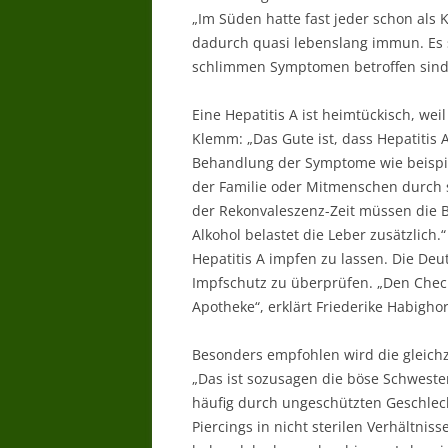
„Im Süden hatte fast jeder schon als
dadurch quasi lebenslang immun. Es 
schlimmen Symptomen betroffen sind
Eine Hepatitis A ist heimtückisch, we
Klemm: „Das Gute ist, dass Hepatitis A
Behandlung der Symptome wie beisp
der Familie oder Mitmenschen durch 
der Rekonvaleszenz-Zeit müssen die B
Alkohol belastet die Leber zusätzlich.
Hepatitis A impfen zu lassen. Die Deu
Impfschutz zu überprüfen. „Den Che
Apotheke“, erklärt Friederike Habigho
Besonders empfohlen wird die gleichz
„Das ist sozusagen die böse Schwester
häufig durch ungeschützten Geschlec
Piercings in nicht sterilen Verhältnis