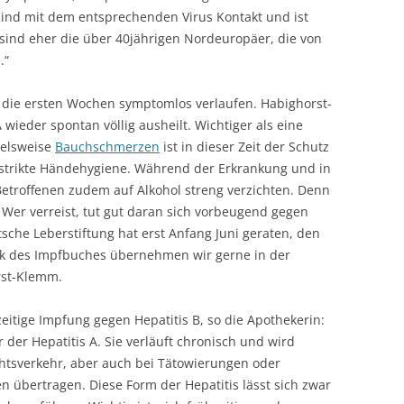
 Kind mit dem entsprechenden Virus Kontakt und ist
sind eher die über 40jährigen Nordeuropäer, die von
.“
il die ersten Wochen symptomlos verlaufen. Habighorst-
 wieder spontan völlig ausheilt. Wichtiger als eine
ielsweise
Bauchschmerzen
ist in dieser Zeit der Schutz
strikte Händehygiene. Während der Erkrankung und in
etroffenen zudem auf Alkohol streng verzichten. Denn
“ Wer verreist, tut gut daran sich vorbeugend gegen
tsche Leberstiftung hat erst Anfang Juni geraten, den
ck des Impfbuches übernehmen wir gerne in der
rst-Klemm.
eitige Impfung gegen Hepatitis B, so die Apothekerin:
 der Hepatitis A. Sie verläuft chronisch und wird
htsverkehr, aber auch bei Tätowierungen oder
sen übertragen. Diese Form der Hepatitis lässt sich zwar