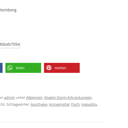
ttemberg
teilen
merken
on
admin
unter
Allgemein
,
Magen-Darm-Erkrankungen
,
cht. Schlagwörter:
Apotheke
,
Arzneimittel
,
Fisch
,
Hepatitis
,