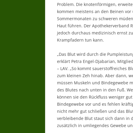
Problem. Die knotenförmigen, erweite
kommen meistens an den Beinen vor 
Sommermonaten zu schweren müden 
Haut führen. Der Apothekerverband R
jedoch durchaus medizinisch ernst 
Krampfadern tun kann.
„Das Blut wird durch die Pumpleistun
erklärt Petra Engel-Djabarian, Mitgl
– LAV. „So kommt sauerstoffreiches Blu
zum kleinen Zeh hinab. Aber dann, w
müssen Muskeln und Bindegewebe mit
des Blutes nach unten in den Fuß. W
können sie den Rückfluss weniger gut
Bindegewebe vor und es fehlen kräfti
nicht mehr gut schließen und das Blu
verbleibende Blut staut sich dann in 
zusätzlich in umliegendes Gewebe un