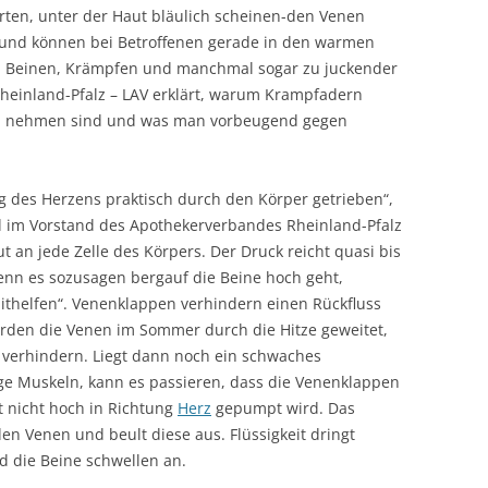
rten, unter der Haut bläulich scheinen-den Venen
und können bei Betroffenen gerade in den warmen
Beinen, Krämpfen und manchmal sogar zu juckender
heinland-Pfalz – LAV erklärt, warum Krampfadern
zu nehmen sind und was man vorbeugend gegen
g des Herzens praktisch durch den Körper getrieben“,
ied im Vorstand des Apothekerverbandes Rheinland-Pfalz
t an jede Zelle des Körpers. Der Druck reicht quasi bis
enn es sozusagen bergauf die Beine hoch geht,
helfen“. Venenklappen verhindern einen Rückfluss
erden die Venen im Sommer durch die Hitze geweitet,
 verhindern. Liegt dann noch ein schwaches
ge Muskeln, kann es passieren, dass die Venenklappen
t nicht hoch in Richtung
Herz
gepumpt wird. Das
den Venen und beult diese aus. Flüssigkeit dringt
d die Beine schwellen an.