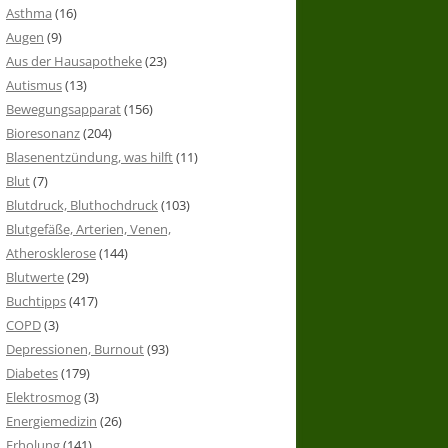
Asthma
(16)
Augen
(9)
Aus der Hausapotheke
(23)
Autismus
(13)
Bewegungsapparat
(156)
Bioresonanz
(204)
Blasenentzündung, was hilft
(11)
Blut
(7)
Blutdruck, Bluthochdruck
(103)
Blutgefäße, Arterien, Venen,
Atherosklerose
(144)
Blutwerte
(29)
Buchtipps
(417)
COPD
(3)
Depressionen, Burnout
(93)
Diabetes
(179)
Elektrosmog
(3)
Energiemedizin
(26)
Erholung
(141)