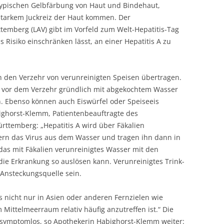
typischen Gelbfärbung von Haut und Bindehaut,
starkem Juckreiz der Haut kommen. Der
mberg (LAV) gibt im Vorfeld zum Welt-Hepatitis-Tag
s Risiko einschränken lässt, an einer Hepatitis A zu
h den Verzehr von verunreinigten Speisen übertragen.
 vor dem Verzehr gründlich mit abgekochtem Wasser
 Ebenso können auch Eiswürfel oder Speiseeis
abighorst-Klemm, Patientenbeauftragte des
temberg: „Hepatitis A wird über Fäkalien
tern das Virus aus dem Wasser und tragen ihn dann in
o, das mit Fäkalien verunreinigtes Wasser mit den
ie Erkrankung so auslösen kann. Verunreinigtes Trink-
Ansteckungsquelle sein.
s nicht nur in Asien oder anderen Fernzielen wie
Mittelmeerraum relativ häufig anzutreffen ist.“ Die
 symptomlos, so Apothekerin Habighorst-Klemm weiter: