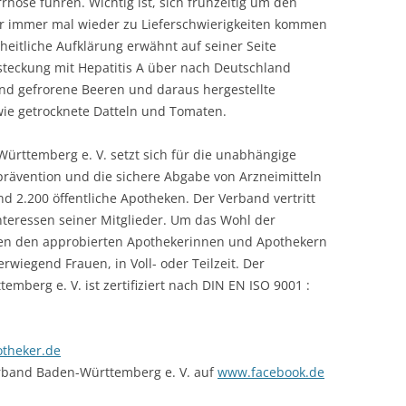
rhose führen. Wichtig ist, sich frühzeitig um den
er immer mal wieder zu Lieferschwierigkeiten kommen
heitliche Aufklärung erwähnt auf seiner Seite
teckung mit Hepatitis A über nach Deutschland
ind gefrorene Beeren und daraus hergestellte
wie getrocknete Datteln und Tomaten.
rttemberg e. V. setzt sich für die unabhängige
rävention und die sichere Abgabe von Arzneimitteln
d 2.200 öffentliche Apotheken. Der Verband vertritt
Interessen seiner Mitglieder. Um das Wohl der
en den approbierten Apothekerinnen und Apothekern
rwiegend Frauen, in Voll- oder Teilzeit. Der
berg e. V. ist zertifiziert nach DIN EN ISO 9001 :
theker.de
rband Baden-Württemberg e. V. auf
www.facebook.de