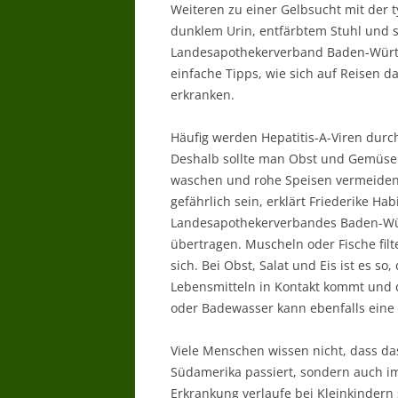
Weiteren zu einer Gelbsucht mit der 
dunklem Urin, entfärbtem Stuhl und 
Landesapothekerverband Baden-Württe
einfache Tipps, wie sich auf Reisen da
erkranken.
Häufig werden Hepatitis-A-Viren durc
Deshalb sollte man Obst und Gemüse
waschen und rohe Speisen vermeiden.
gefährlich sein, erklärt Friederike H
Landesapothekerverbandes Baden-Würt
übertragen. Muscheln oder Fische fil
sich. Bei Obst, Salat und Eis ist es s
Lebensmitteln in Kontakt kommt und d
oder Badewasser kann ebenfalls eine 
Viele Menschen wissen nicht, dass da
Südamerika passiert, sondern auch im 
Erkrankung verlaufe bei Kleinkindern