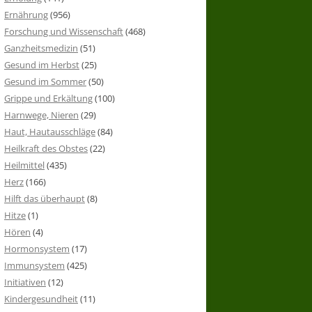
Ernährung
(956)
Forschung und Wissenschaft
(468)
Ganzheitsmedizin
(51)
Gesund im Herbst
(25)
Gesund im Sommer
(50)
Grippe und Erkältung
(100)
Harnwege, Nieren
(29)
Haut, Hautausschläge
(84)
Heilkraft des Obstes
(22)
Heilmittel
(435)
Herz
(166)
Hilft das überhaupt
(8)
Hitze
(1)
Hören
(4)
Hormonsystem
(17)
Immunsystem
(425)
Initiativen
(12)
Kindergesundheit
(11)