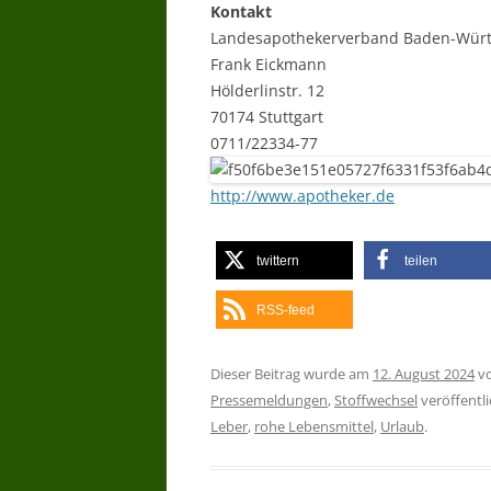
Kontakt
Landesapothekerverband Baden-Wür
Frank Eickmann
Hölderlinstr. 12
70174 Stuttgart
0711/22334-77
http://www.apotheker.de
twittern
teilen
RSS-feed
Dieser Beitrag wurde am
12. August 2024
v
Pressemeldungen
,
Stoffwechsel
veröffentli
Leber
,
rohe Lebensmittel
,
Urlaub
.