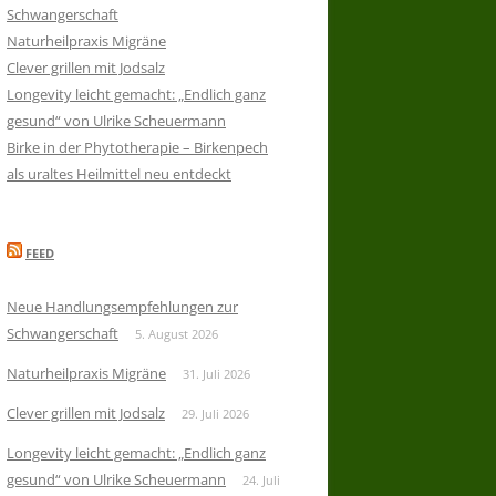
Schwangerschaft
Naturheilpraxis Migräne
Clever grillen mit Jodsalz
Longevity leicht gemacht: „Endlich ganz
gesund“ von Ulrike Scheuermann
Birke in der Phytotherapie – Birkenpech
als uraltes Heilmittel neu entdeckt
FEED
Neue Handlungsempfehlungen zur
Schwangerschaft
5. August 2026
Naturheilpraxis Migräne
31. Juli 2026
Clever grillen mit Jodsalz
29. Juli 2026
Longevity leicht gemacht: „Endlich ganz
gesund“ von Ulrike Scheuermann
24. Juli