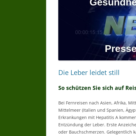
Die Leber leidet still
So schützen Sie sich auf Rei
Bei Fernreisen nach Asien, Afrika, M
Mittelmeer (Italien und Spanien, Ägyp
Erkrankungen mit Hepatitis A kommen.
Entzündung der Leber. Erste Anzeiche
oder Bauchschmerzen. Gelegentlich k