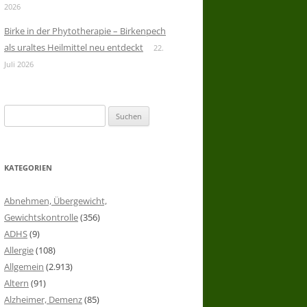
2026
Birke in der Phytotherapie – Birkenpech
als uraltes Heilmittel neu entdeckt
22.
Juli 2026
Suchen
nach:
KATEGORIEN
Abnehmen, Übergewicht,
Gewichtskontrolle
(356)
ADHS
(9)
Allergie
(108)
Allgemein
(2.913)
Altern
(91)
Alzheimer, Demenz
(85)