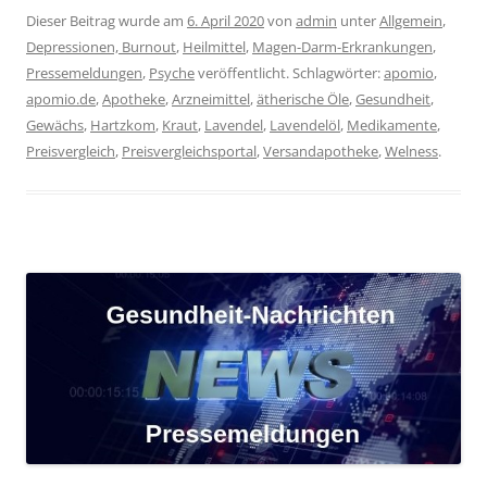
Dieser Beitrag wurde am
6. April 2020
von
admin
unter
Allgemein
,
Depressionen, Burnout
,
Heilmittel
,
Magen-Darm-Erkrankungen
,
Pressemeldungen
,
Psyche
veröffentlicht. Schlagwörter:
apomio
,
apomio.de
,
Apotheke
,
Arzneimittel
,
ätherische Öle
,
Gesundheit
,
Gewächs
,
Hartzkom
,
Kraut
,
Lavendel
,
Lavendelöl
,
Medikamente
,
Preisvergleich
,
Preisvergleichsportal
,
Versandapotheke
,
Welness
.