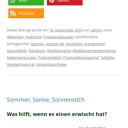
teilen
merken
RSS-feed
Dieser Beitrag wurde am
16. September 2019
von
admin
unter
Allgemein
,
Heilmittel
,
Pressemeldungen
veröffentlicht.
Schlagwörter:
apomio
,
apomio.de
,
Apotheke
,
Arzneimittel
,
Gesundheit
,
Hartzkom
,
Medikamente
,
Medikamenteneinnahme
,
Nebenwirkungen
,
Preisvergleich
,
Preisvergleichsportal
,
Tablette
,
Vergleichsportal
,
Versandapotheke
.
Sommer, Sonne, Sonnenstich
Was hilft, wenn es einen erwischt hat?