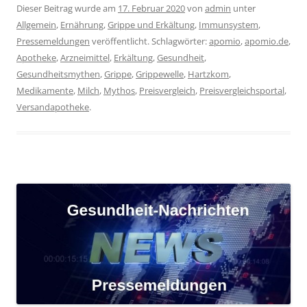
Dieser Beitrag wurde am
17. Februar 2020
von
admin
unter
Allgemein
,
Ernährung
,
Grippe und Erkältung
,
Immunsystem
,
Pressemeldungen
veröffentlicht. Schlagwörter:
apomio
,
apomio.de
,
Apotheke
,
Arzneimittel
,
Erkältung
,
Gesundheit
,
Gesundheitsmythen
,
Grippe
,
Grippewelle
,
Hartzkom
,
Medikamente
,
Milch
,
Mythos
,
Preisvergleich
,
Preisvergleichsportal
,
Versandapotheke
.