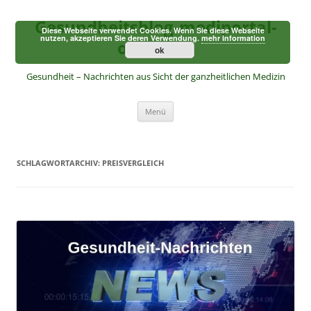
Zum
Inhalt
Gesundheitsblog-mediportal-
springen
Diese Webseite verwendet Cookies. Wenn Sie diese Webseite
nutzen, akzeptieren Sie deren Verwendung.
mehr Information
online.de
ok
Gesundheit – Nachrichten aus Sicht der ganzheitlichen Medizin
Menü
SCHLAGWORTARCHIV:
PREISVERGLEICH