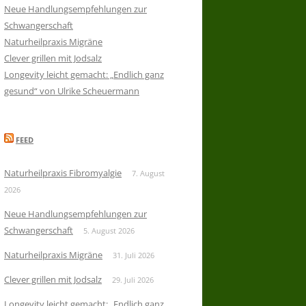
Neue Handlungsempfehlungen zur
Schwangerschaft
Naturheilpraxis Migräne
Clever grillen mit Jodsalz
Longevity leicht gemacht: „Endlich ganz
gesund“ von Ulrike Scheuermann
FEED
Naturheilpraxis Fibromyalgie
7. August
2026
Neue Handlungsempfehlungen zur
Schwangerschaft
5. August 2026
Naturheilpraxis Migräne
31. Juli 2026
Clever grillen mit Jodsalz
29. Juli 2026
Longevity leicht gemacht: „Endlich ganz