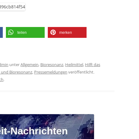
teilen
merken
dmin
unter
Allgemein
,
Bioresonanz
,
Heilmittel
,
Hilft das
 und Bioresonanz
,
Pressemeldungen
veröffentlicht.
ch
.