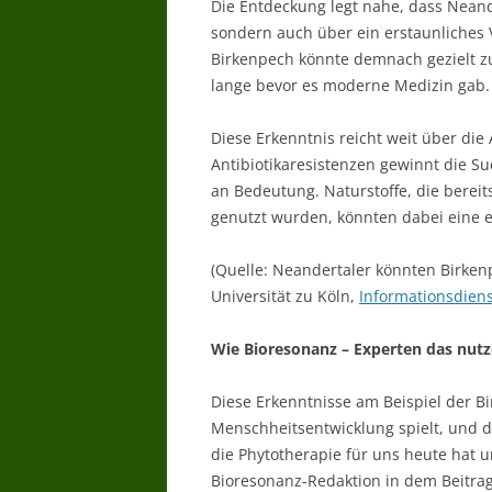
Die Entdeckung legt nahe, dass Neand
sondern auch über ein erstaunliches V
Birkenpech könnte demnach gezielt z
lange bevor es moderne Medizin gab.
Diese Erkenntnis reicht weit über die
Antibiotikaresistenzen gewinnt die
an Bedeutung. Naturstoffe, die bereit
genutzt wurden, könnten dabei eine e
(Quelle: Neandertaler könnten Birke
Universität zu Köln,
Informationsdiens
Wie Bioresonanz – Experten das nut
Diese Erkenntnisse am Beispiel der Bi
Menschheitsentwicklung spielt, und d
die Phytotherapie für uns heute hat un
Bioresonanz-Redaktion in dem Beitra