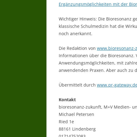
Ergänzungsmöglichkeiten mit der Bio
Wichtiger Hinweis: Die Bioresonanz g
klassische Schulmedizin hat die Wir
noch anerkannt.
Die Redaktion von
www.bioresonanz-z
Informationen über die Bioresonanz. 
Anwendungsmöglichkeiten, mit zahlre
anwendenden Praxen. Aber auch zu de
Übermittelt durch
www.pr-gateway.d
Kontakt
bioresonanz-zukunft, M+V Medien- un
Michael Petersen
Ried 1e
88161 Lindenberg
01714752083