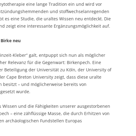
hytotherapie eine lange Tradition ein und wird vor
 entzündungshemmenden und stoffwechselanregenden
bt es eine Studie, die uraltes Wissen neu entdeckt. Die
nd zeigt eine interessante Ergänzungsmöglichkeit auf.
 Birke neu
inzeit-Kleber“ galt, entpuppt sich nun als möglicher
cher Relevanz für die Gegenwart: Birkenpech. Eine
 Beteiligung der Universität zu Köln, der University of
der Cape Breton University zeigt, dass diese uralte
n besitzt – und möglicherweise bereits von
ngesetzt wurde.
das Wissen und die Fähigkeiten unserer ausgestorbenen
ech – eine zähflüssige Masse, die durch Erhitzen von
hen archäologischen Fundstellen Europas