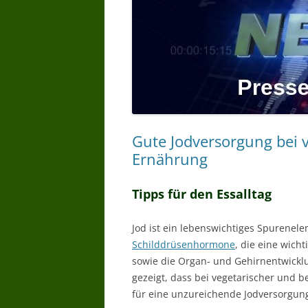
Gute Jodversorgung bei 
Ernährung
Tipps für den Essalltag
Jod ist ein lebenswichtiges Spurenele
Schilddrüsenhormone
, die eine wich
sowie die Organ- und Gehirnentwickl
gezeigt, dass bei vegetarischer und 
für eine unzureichende Jodversorgun