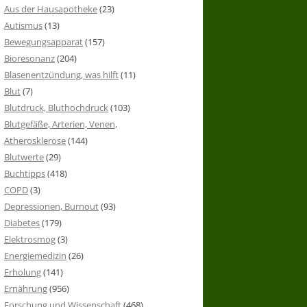
Aus der Hausapotheke
(23)
Autismus
(13)
Bewegungsapparat
(157)
Bioresonanz
(204)
Blasenentzündung, was hilft
(11)
Blut
(7)
Blutdruck, Bluthochdruck
(103)
Blutgefäße, Arterien, Venen,
Atherosklerose
(144)
Blutwerte
(29)
Buchtipps
(418)
COPD
(3)
Depressionen, Burnout
(93)
Diabetes
(179)
Elektrosmog
(3)
Energiemedizin
(26)
Erholung
(141)
Ernährung
(956)
Forschung und Wissenschaft
(468)