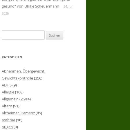
gesund“ von Ulrike Scheuermann
24. Juli
2026
Suchen
nach:
KATEGORIEN
Abnehmen, Übergewicht,
Gewichtskontrolle
(356)
ADHS
(9)
Allergie
(108)
Allgemein
(2.914)
Altern
(91)
Alzheimer, Demenz
(85)
Asthma
(16)
Augen
(9)