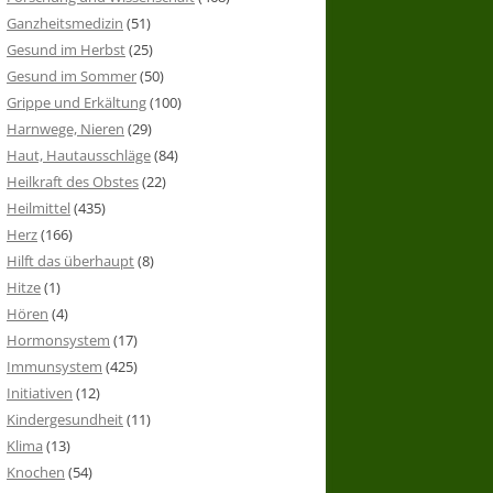
Ganzheitsmedizin
(51)
Gesund im Herbst
(25)
Gesund im Sommer
(50)
Grippe und Erkältung
(100)
Harnwege, Nieren
(29)
Haut, Hautausschläge
(84)
Heilkraft des Obstes
(22)
Heilmittel
(435)
Herz
(166)
Hilft das überhaupt
(8)
Hitze
(1)
Hören
(4)
Hormonsystem
(17)
Immunsystem
(425)
Initiativen
(12)
Kindergesundheit
(11)
Klima
(13)
Knochen
(54)