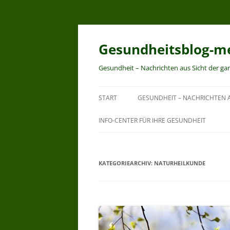
Zum
Inhalt
springen
Gesundheitsblog-me
Gesundheit – Nachrichten aus Sicht der ga
START
GESUNDHEIT – NACHRICHTEN A
INFO-CENTER FÜR IHRE GESUNDHEIT
KATEGORIEARCHIV:
NATURHEILKUNDE