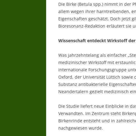
Die Birke (Betula spp.) nimmt in der P
allem wegen ihrer harntreibenden,
Eigenschaften geschätzt. Doch jetzt gi
Bioresonanz-Redaktion erläutert sie u
Wissenschaft entdeckt Wirkstoff der
Was jahrzehntelang als einfacher „Ste
medizinischer Wirkstoff mit erstaunli
internationale Forschungsgruppe unter
Oxford, der Universität Lüttich sowie 
Substanz antibakterielle Eigenschafte
Neandertalern gezielt medizinisch ei
Die Studie liefert neue Einblicke in 
Verwandten. Im Zentrum steht Birkenp
Birkenrinde entsteht und in zahlreic
nachgewiesen wurde.