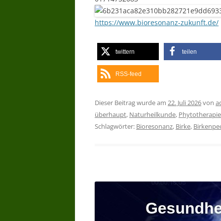
https://www.bioresonanz-zukunft.de/
twittern
teilen
RSS-feed
Dieser Beitrag wurde am
22. Juli 2026
von
a
überhaupt
,
Naturheilkunde
,
Phytotherapie
Schlagwörter:
Bioresonanz
,
Birke
,
Birkenpe