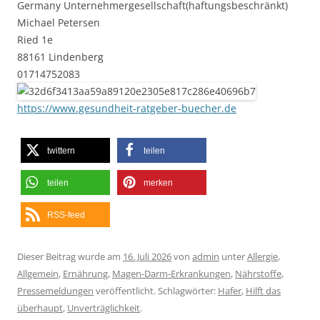
Germany Unternehmergesellschaft(haftungsbeschränkt)
Michael Petersen
Ried 1e
88161 Lindenberg
01714752083
https://www.gesundheit-ratgeber-buecher.de
twittern
teilen
teilen
merken
RSS-feed
Dieser Beitrag wurde am
16. Juli 2026
von
admin
unter
Allergie
,
Allgemein
,
Ernährung
,
Magen-Darm-Erkrankungen
,
Nährstoffe
,
Pressemeldungen
veröffentlicht. Schlagwörter:
Hafer
,
Hilft das
überhaupt
,
Unverträglichkeit
.