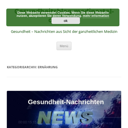
Zum
Inhalt
Gesundheitsblog-mediportal-
springen
Diese Webseite verwendet Cookies. Wenn Sie diese Webseite
nutzen, akzeptieren Sie deren Verwendung.
mehr Information
online.de
ok
Gesundheit – Nachrichten aus Sicht der ganzheitlichen Medizin
Menü
KATEGORIEARCHIV:
ERNÄHRUNG