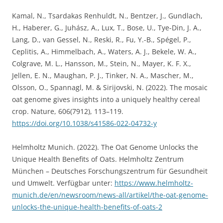
Kamal, N., Tsardakas Renhuldt, N., Bentzer, J., Gundlach,
H., Haberer, G., Juhász, A., Lux, T., Bose, U., Tye-Din, J. A.,
Lang, D., van Gessel, N., Reski, R., Fu, Y.-B., Spégel, P.,
Ceplitis, A., Himmelbach, A., Waters, A. J., Bekele, W. A.,
Colgrave, M. L., Hansson, M., Stein, N., Mayer, K. F. X.,
Jellen, E. N., Maughan, P. J., Tinker, N. A., Mascher, M.,
Olsson, O., Spannagl, M. & Sirijovski, N. (2022). The mosaic
oat genome gives insights into a uniquely healthy cereal
crop. Nature, 606(7912), 113–119.
https://doi.org/10.1038/s41586-022-04732-y
Helmholtz Munich. (2022). The Oat Genome Unlocks the
Unique Health Benefits of Oats. Helmholtz Zentrum
München – Deutsches Forschungszentrum für Gesundheit
und Umwelt. Verfügbar unter:
https://www.helmholtz-
munich.de/en/newsroom/news-all/artikel/the-oat-genome-
unlocks-the-unique-health-benefits-of-oats-2