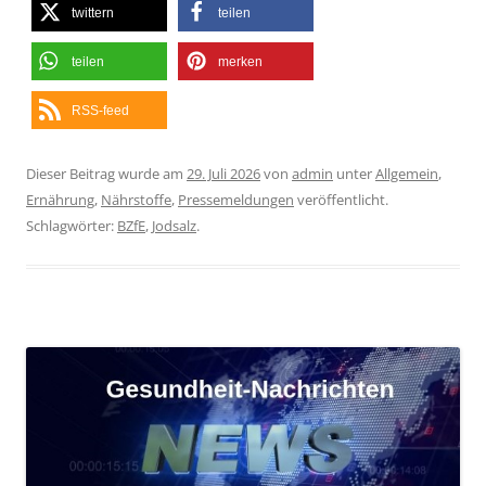
twittern
teilen
teilen
merken
RSS-feed
Dieser Beitrag wurde am
29. Juli 2026
von
admin
unter
Allgemein
,
Ernährung
,
Nährstoffe
,
Pressemeldungen
veröffentlicht.
Schlagwörter:
BZfE
,
Jodsalz
.