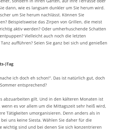
eher, sondern in Ihren Garten, auf Ihre Terrasse oder
Sie dann, wie es langsam dunkler um Sie herum wird.
itscher um Sie herum nachlässt. Können Sie
? Beispielsweise das Zirpen von Grillen, die meist
o richtig aktiv werden? Oder umherhuschende Schatten
entpuppen? Vielleicht auch noch die letzten
Tanz aufführen? Seien Sie ganz bei sich und genießen
ts-)Tag
 mache ich doch eh schon!“. Das ist natürlich gut, doch
m Sommer entsprechend?
es abzuarbeiten gilt. Und in den kälteren Monaten ist
wenn es vor allem um die Mittagszeit sehr heiß wird,
ere Tätigkeiten umorganisieren. Denn anders als in
bei uns keine Siesta. Wählen Sie daher für die
e wichtig sind und bei denen Sie sich konzentrieren