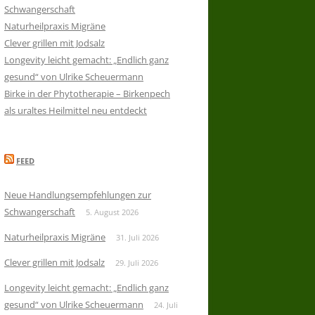
Schwangerschaft
Naturheilpraxis Migräne
Clever grillen mit Jodsalz
Longevity leicht gemacht: „Endlich ganz
gesund“ von Ulrike Scheuermann
Birke in der Phytotherapie – Birkenpech
als uraltes Heilmittel neu entdeckt
FEED
Neue Handlungsempfehlungen zur
Schwangerschaft
5. August 2026
Naturheilpraxis Migräne
31. Juli 2026
Clever grillen mit Jodsalz
29. Juli 2026
Longevity leicht gemacht: „Endlich ganz
gesund“ von Ulrike Scheuermann
24. Juli