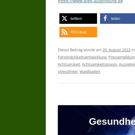
https://www.biek-ausbildung.de
twittern
teilen
RSS-feed
Dieser Beitrag wurde am
29. August 2022
v
Persönlichkeitsentwicklung
,
Pressemeldun
Achtsamkeit
,
Achtsamkeitspraxis
,
Auszeite
stressfreier
,
Waldbaden
.