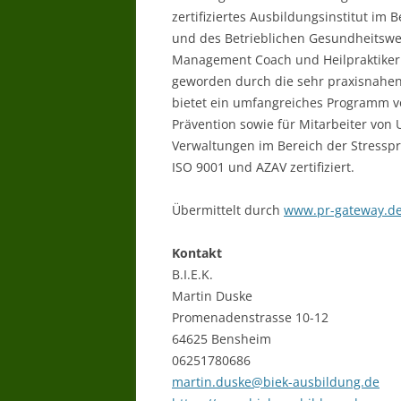
zertifiziertes Ausbildungsinstitut im
und des Betrieblichen Gesundheitswesen
Management Coach und Heilpraktikerin 
geworden durch die sehr praxisnahe
bietet ein umfangreiches Programm v
Prävention sowie für Mitarbeiter von 
Verwaltungen im Bereich der Stressp
ISO 9001 und AZAV zertifiziert.
Übermittelt durch
www.pr-gateway.d
Kontakt
B.I.E.K.
Martin Duske
Promenadenstrasse 10-12
64625 Bensheim
06251780686
martin.duske@biek-ausbildung.de