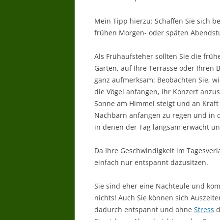
Mein Tipp hierzu: Schaffen Sie sich be
frühen Morgen- oder späten Abendst
Als Frühaufsteher sollten Sie die frü
Garten, auf Ihre Terrasse oder Ihren B
ganz aufmerksam: Beobachten Sie, wie
die Vögel anfangen, ihr Konzert anzus
Sonne am Himmel steigt und an Kraft g
Nachbarn anfangen zu regen und in de
in denen der Tag langsam erwacht un
Da Ihre Geschwindigkeit im Tagesverl
einfach nur entspannt dazusitzen.
Sie sind eher eine Nachteule und k
nichts! Auch Sie können sich Auszeit
dadurch entspannt und ohne
Stress
d