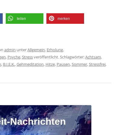
teilen
merken
on
admin
unter
Allgemein
,
Erholung
,
gen
,
Psyche
,
Stress
veröffentlicht. Schlagwörter:
Achtsam
,
n
,
B.I.E.K.
,
Gehmeditation
,
Hitze
,
Pausen
,
Sommer
,
Stressfrei
,