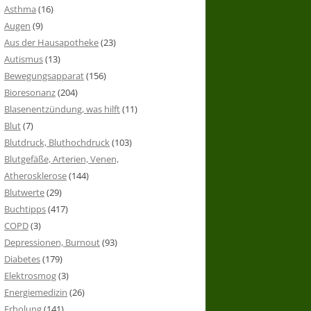
Asthma
(16)
Augen
(9)
Aus der Hausapotheke
(23)
Autismus
(13)
Bewegungsapparat
(156)
Bioresonanz
(204)
Blasenentzündung, was hilft
(11)
Blut
(7)
Blutdruck, Bluthochdruck
(103)
Blutgefäße, Arterien, Venen,
Atherosklerose
(144)
Blutwerte
(29)
Buchtipps
(417)
COPD
(3)
Depressionen, Burnout
(93)
Diabetes
(179)
Elektrosmog
(3)
Energiemedizin
(26)
Erholung
(141)