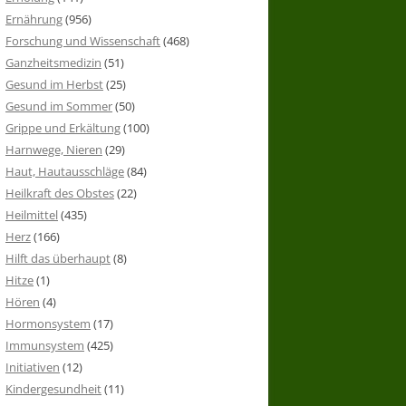
Ernährung
(956)
Forschung und Wissenschaft
(468)
Ganzheitsmedizin
(51)
Gesund im Herbst
(25)
Gesund im Sommer
(50)
Grippe und Erkältung
(100)
Harnwege, Nieren
(29)
Haut, Hautausschläge
(84)
Heilkraft des Obstes
(22)
Heilmittel
(435)
Herz
(166)
Hilft das überhaupt
(8)
Hitze
(1)
Hören
(4)
Hormonsystem
(17)
Immunsystem
(425)
Initiativen
(12)
Kindergesundheit
(11)