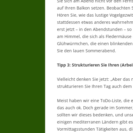
Sie sich am Abend nicht vor den Ferns
auf Ihren Balkon setzen. Beobachten 
Hören Sie, wie das lustige Vogelgezw
stattdessen etwas anderes wahrnehmen
erst jetzt – in den Abendstunden – s
am Himmel, die sich als Fledermäuse 
Glühwürmchen, die einen blinkenden 
Sie den lauen Sommerabend.
Tipp 3: Strukturieren Sie Ihren (Arbei
Vielleicht denken Sie jetzt: „Aber das
strukturieren Sie Ihren Tag auch de
Meist haben wir eine ToDo-Liste, die 
das auch ok. Doch gerade im Sommer, 
sollten wir dieses bedenken, und uns
einigen mediterranen Ländern gibt es 
Vormittagsstunden Tätigkeiten aus, di