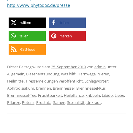
http://www.phytodoc.de/presse
twittern
teilen
teilen
merken
RSS-feed
Dieser Beitrag wurde am
25. September 2019
von
admin
unter
Allgemein
,
Blasenentzündung, was hilft
,
Harnwege, Nieren
,
Heilmittel
,
Pressemeldungen
veröffentlicht. Schlagwörter:
Aphrodisiakum
,
brennen
,
Brennnessel
,
Brennnessel-Kur
,
Brennnessel-Tee
,
Fruchtbarkeit
,
Heilpflanze
,
kribbeln
,
Libido
,
Liebe
,
Pflanze
,
Potenz
,
Prostata
,
Samen
,
Sexualität
,
Unkraut
.