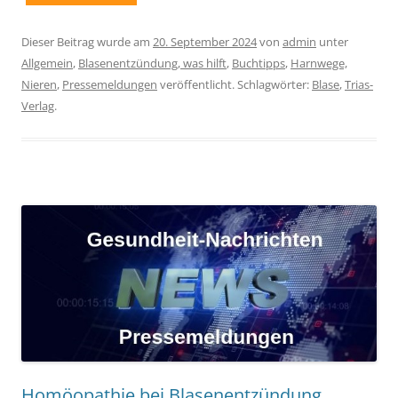
Dieser Beitrag wurde am
20. September 2024
von
admin
unter
Allgemein
,
Blasenentzündung, was hilft
,
Buchtipps
,
Harnwege,
Nieren
,
Pressemeldungen
veröffentlicht. Schlagwörter:
Blase
,
Trias-
Verlag
.
Homöopathie bei Blasenentzündung