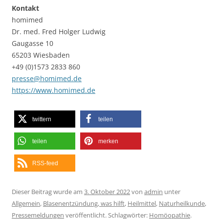
Kontakt
homimed
Dr. med. Fred Holger Ludwig
Gaugasse 10
65203 Wiesbaden
+49 (0)1573 2833 860
presse@homimed.de
https://www.homimed.de
twittern
teilen
teilen
merken
RSS-feed
Dieser Beitrag wurde am
3. Oktober 2022
von
admin
unter
Allgemein
,
Blasenentzündung, was hilft
,
Heilmittel
,
Naturheilkunde
,
Pressemeldungen
veröffentlicht. Schlagwörter:
Homöopathie
.