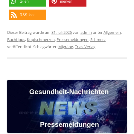
teilen
merken
RSS-feed
Dieser Beitrag wurde am
31. Juli 2026
von
admin
unter
Allgemein
,
Buchtipps
,
Kopfschmerzen
,
Pressemeldungen
,
Schmerz
veröffentlicht. Schlagwörter:
Migräne
,
Trias-Verlag
.