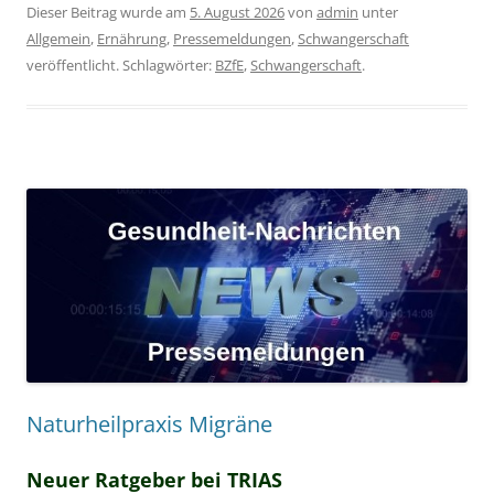
Dieser Beitrag wurde am
5. August 2026
von
admin
unter
Allgemein
,
Ernährung
,
Pressemeldungen
,
Schwangerschaft
veröffentlicht. Schlagwörter:
BZfE
,
Schwangerschaft
.
Naturheilpraxis Migräne
Neuer Ratgeber bei TRIAS