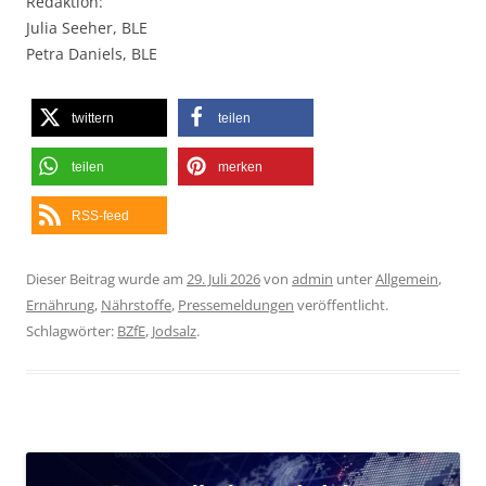
Redaktion:
Julia Seeher, BLE
Petra Daniels, BLE
twittern
teilen
teilen
merken
RSS-feed
Dieser Beitrag wurde am
29. Juli 2026
von
admin
unter
Allgemein
,
Ernährung
,
Nährstoffe
,
Pressemeldungen
veröffentlicht.
Schlagwörter:
BZfE
,
Jodsalz
.