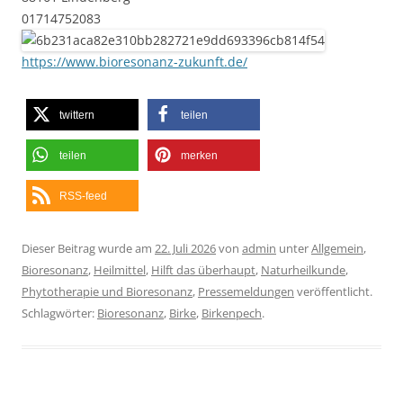
01714752083
https://www.bioresonanz-zukunft.de/
twittern
teilen
teilen
merken
RSS-feed
Dieser Beitrag wurde am
22. Juli 2026
von
admin
unter
Allgemein
,
Bioresonanz
,
Heilmittel
,
Hilft das überhaupt
,
Naturheilkunde
,
Phytotherapie und Bioresonanz
,
Pressemeldungen
veröffentlicht.
Schlagwörter:
Bioresonanz
,
Birke
,
Birkenpech
.