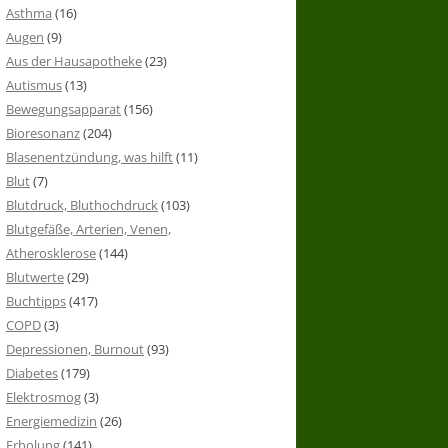
Asthma
(16)
Augen
(9)
Aus der Hausapotheke
(23)
Autismus
(13)
Bewegungsapparat
(156)
Bioresonanz
(204)
Blasenentzündung, was hilft
(11)
Blut
(7)
Blutdruck, Bluthochdruck
(103)
Blutgefäße, Arterien, Venen,
Atherosklerose
(144)
Blutwerte
(29)
Buchtipps
(417)
COPD
(3)
Depressionen, Burnout
(93)
Diabetes
(179)
Elektrosmog
(3)
Energiemedizin
(26)
Erholung
(141)