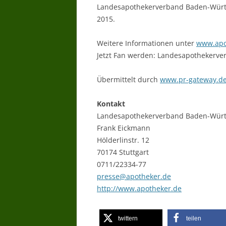
Landesapothekerverband Baden-Württem
2015.
Weitere Informationen unter
www.apo
Jetzt Fan werden: Landesapothekerve
Übermittelt durch
www.pr-gateway.d
Kontakt
Landesapothekerverband Baden-Wür
Frank Eickmann
Hölderlinstr. 12
70174 Stuttgart
0711/22334-77
presse@apotheker.de
http://www.apotheker.de
twittern
teilen