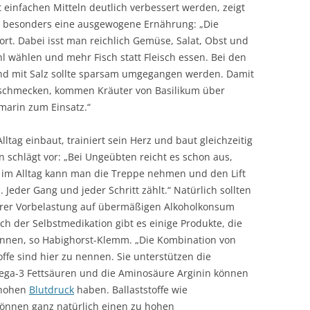
infachen Mitteln deutlich verbessert werden, zeigt
ei besonders eine ausgewogene Ernährung: „Die
wort. Dabei isst man reichlich Gemüse, Salat, Obst und
l wählen und mehr Fisch statt Fleisch essen. Bei den
und mit Salz sollte sparsam umgegangen werden. Damit
 schmecken, kommen Kräuter von Basilikum über
marin zum Einsatz.“
tag einbaut, trainiert sein Herz und baut gleichzeitig
n schlägt vor: „Bei Ungeübten reicht es schon aus,
 im Alltag kann man die Treppe nehmen und den Lift
. Jeder Gang und jeder Schritt zählt.“ Natürlich sollten
ärer Vorbelastung auf übermäßigen Alkoholkonsum
h der Selbstmedikation gibt es einige Produkte, die
önnen, so Habighorst-Klemm. „Die Kombination von
fe sind hier zu nennen. Sie unterstützen die
mega-3 Fettsäuren und die Aminosäure Arginin können
u hohen
Blutdruck
haben. Ballaststoffe wie
önnen ganz natürlich einen zu hohen