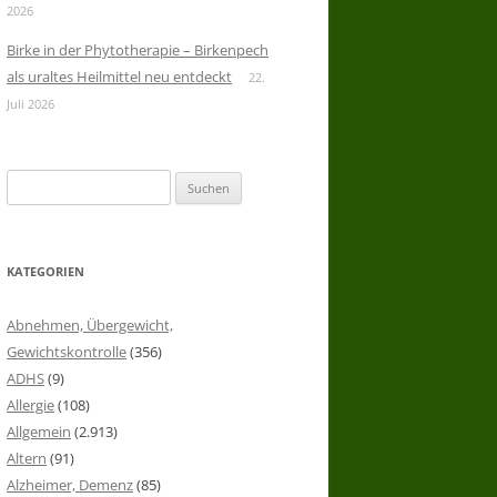
2026
Birke in der Phytotherapie – Birkenpech
als uraltes Heilmittel neu entdeckt
22.
Juli 2026
Suchen
nach:
KATEGORIEN
Abnehmen, Übergewicht,
Gewichtskontrolle
(356)
ADHS
(9)
Allergie
(108)
Allgemein
(2.913)
Altern
(91)
Alzheimer, Demenz
(85)