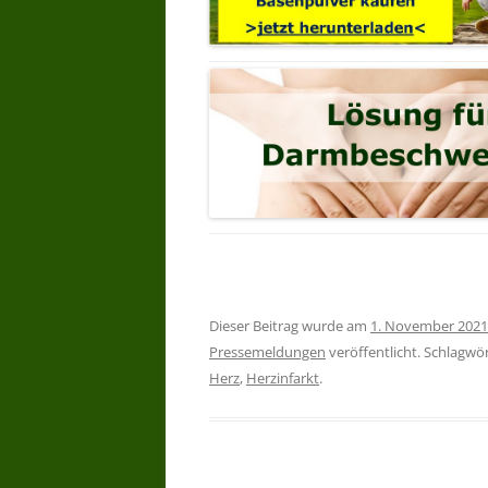
Dieser Beitrag wurde am
1. November 2021
Pressemeldungen
veröffentlicht. Schlagwö
Herz
,
Herzinfarkt
.