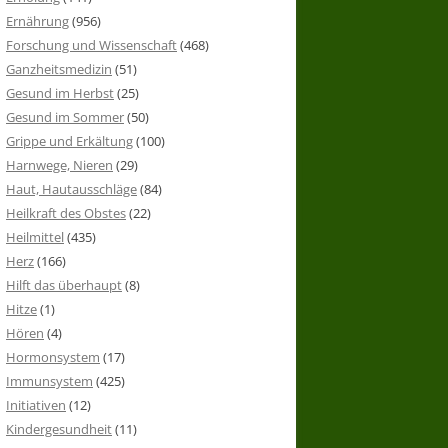
Ernährung
(956)
Forschung und Wissenschaft
(468)
Ganzheitsmedizin
(51)
Gesund im Herbst
(25)
Gesund im Sommer
(50)
Grippe und Erkältung
(100)
Harnwege, Nieren
(29)
Haut, Hautausschläge
(84)
Heilkraft des Obstes
(22)
Heilmittel
(435)
Herz
(166)
Hilft das überhaupt
(8)
Hitze
(1)
Hören
(4)
Hormonsystem
(17)
Immunsystem
(425)
Initiativen
(12)
Kindergesundheit
(11)