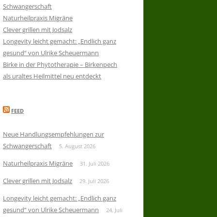
Schwangerschaft
Naturheilpraxis Migräne
Clever grillen mit Jodsalz
Longevity leicht gemacht: „Endlich ganz
gesund“ von Ulrike Scheuermann
Birke in der Phytotherapie – Birkenpech
als uraltes Heilmittel neu entdeckt
FEED
Neue Handlungsempfehlungen zur
Schwangerschaft
5. August 2026
Naturheilpraxis Migräne
31. Juli 2026
Clever grillen mit Jodsalz
29. Juli 2026
Longevity leicht gemacht: „Endlich ganz
gesund“ von Ulrike Scheuermann
24. Juli