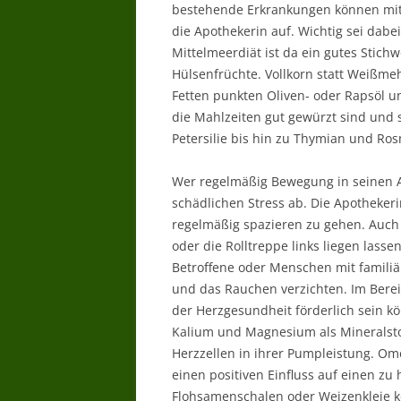
bestehende Erkrankungen können mit e
die Apothekerin auf. Wichtig sei dab
Mittelmeerdiät ist da ein gutes Stich
Hülsenfrüchte. Vollkorn statt Weißmeh
Fetten punkten Oliven- oder Rapsöl 
die Mahlzeiten gut gewürzt sind und
Petersilie bis hin zu Thymian und Ros
Wer regelmäßig Bewegung in seinen All
schädlichen Stress ab. Die Apothekeri
regelmäßig spazieren zu gehen. Auch
oder die Rolltreppe links liegen lassen
Betroffene oder Menschen mit famili
und das Rauchen verzichten. Im Bereic
der Herzgesundheit förderlich sein k
Kalium und Magnesium als Mineralstof
Herzzellen in ihrer Pumpleistung. O
einen positiven Einfluss auf einen z
Flohsamenschalen oder Weizenkleie k