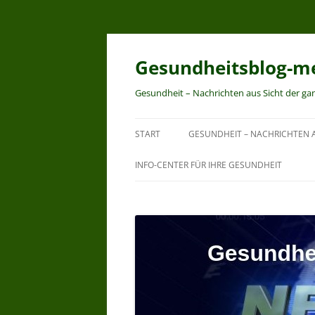
Zum
Inhalt
springen
Gesundheitsblog-me
Gesundheit – Nachrichten aus Sicht der ga
START
GESUNDHEIT – NACHRICHTEN A
INFO-CENTER FÜR IHRE GESUNDHEIT