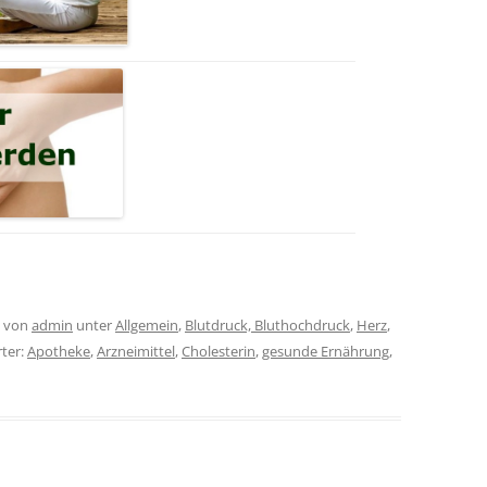
von
admin
unter
Allgemein
,
Blutdruck, Bluthochdruck
,
Herz
,
rter:
Apotheke
,
Arzneimittel
,
Cholesterin
,
gesunde Ernährung
,