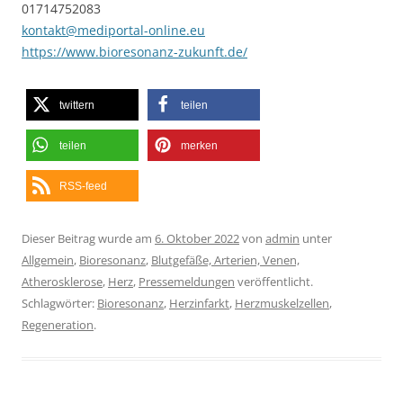
01714752083
kontakt@mediportal-online.eu
https://www.bioresonanz-zukunft.de/
twittern
teilen
teilen
merken
RSS-feed
Dieser Beitrag wurde am
6. Oktober 2022
von
admin
unter
Allgemein
,
Bioresonanz
,
Blutgefäße, Arterien, Venen,
Atherosklerose
,
Herz
,
Pressemeldungen
veröffentlicht.
Schlagwörter:
Bioresonanz
,
Herzinfarkt
,
Herzmuskelzellen
,
Regeneration
.