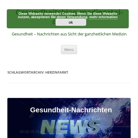
Zum
Inhalt
Gesundheitsblog-mediportal-
springen
Diese Webseite verwendet Cookies. Wenn Sie diese Webseite
nutzen, akzeptieren Sie deren Verwendung.
mehr Information
online.de
ok
Gesundheit – Nachrichten aus Sicht der ganzheitlichen Medizin
Menü
SCHLAGWORTARCHIV:
HERZINFARKT