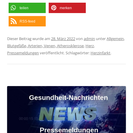
teilen
merken
RSS-feed
Dieser Beitrag wurde am
28. März 2022
von
admin
unter
Allgemein
,
Blutgefäße, Arterien, Venen, Atherosklerose
,
Herz
,
Pressemeldungen
veröffentlicht. Schlagwörter:
Herzinfarkt
.