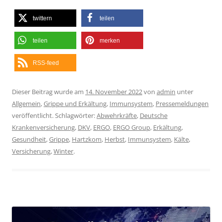
twittern
teilen
teilen
merken
RSS-feed
Dieser Beitrag wurde am
14. November 2022
von
admin
unter
Allgemein
,
Grippe und Erkältung
,
Immunsystem
,
Pressemeldungen
veröffentlicht. Schlagwörter:
Abwehrkräfte
,
Deutsche
Krankenversicherung
,
DKV
,
ERGO
,
ERGO Group
,
Erkältung
,
Gesundheit
,
Grippe
,
Hartzkom
,
Herbst
,
Immunsystem
,
Kälte
,
Versicherung
,
Winter
.