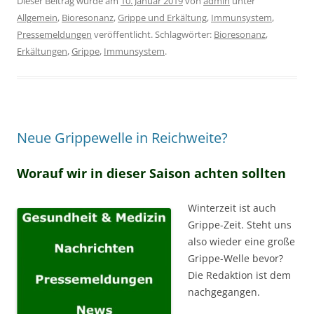
Dieser Beitrag wurde am
10. Januar 2019
von
admin
unter
Allgemein
,
Bioresonanz
,
Grippe und Erkältung
,
Immunsystem
,
Pressemeldungen
veröffentlicht. Schlagwörter:
Bioresonanz
,
Erkältungen
,
Grippe
,
Immunsystem
.
Neue Grippewelle in Reichweite?
Worauf wir in dieser Saison achten sollten
Winterzeit ist auch
Grippe-Zeit. Steht uns
also wieder eine große
Grippe-Welle bevor?
Die Redaktion ist dem
nachgegangen.