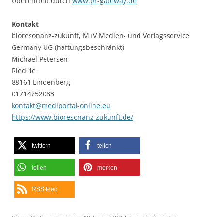
Übermittelt durch
www.pr-gateway.de
Kontakt
bioresonanz-zukunft, M+V Medien- und Verlagsservice
Germany UG (haftungsbeschränkt)
Michael Petersen
Ried 1e
88161 Lindenberg
01714752083
kontakt@mediportal-online.eu
https://www.bioresonanz-zukunft.de/
twittern
teilen
teilen
merken
RSS-feed