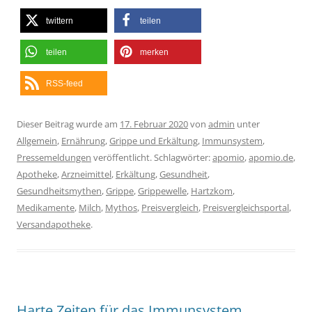
twittern
teilen
teilen
merken
RSS-feed
Dieser Beitrag wurde am
17. Februar 2020
von
admin
unter
Allgemein
,
Ernährung
,
Grippe und Erkältung
,
Immunsystem
,
Pressemeldungen
veröffentlicht. Schlagwörter:
apomio
,
apomio.de
,
Apotheke
,
Arzneimittel
,
Erkältung
,
Gesundheit
,
Gesundheitsmythen
,
Grippe
,
Grippewelle
,
Hartzkom
,
Medikamente
,
Milch
,
Mythos
,
Preisvergleich
,
Preisvergleichsportal
,
Versandapotheke
.
Harte Zeiten für das Immunsystem