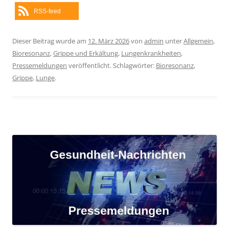
RSS-feed
Dieser Beitrag wurde am
12. März 2026
von
admin
unter
Allgemein
,
Bioresonanz
,
Grippe und Erkältung
,
Lungenkrankheiten
,
Pressemeldungen
veröffentlicht. Schlagwörter:
Bioresonanz
,
Grippe
,
Lunge
.