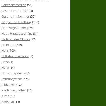
Ganzheitsmedizin
(51)
Gesund im Herbst
(25)
Gesund im Sommer
(50)
Grippe und Erkältung
(100)
Harnwege, Nieren
(29)
Haut, Hautausschläge
(84)
Heilkraft des Obstes
(22)
Heilmittel
(435)
Herz
(166)
Hilft das überhaupt
(8)
Hitze
(1)
Hören
(4)
Hormonsystem
(17)
Immunsystem
(425)
Initiativen
(12)
Kindergesundheit
(11)
Klima
(13)
Knochen
(54)