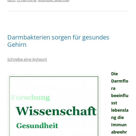
Darmbakterien sorgen für gesundes
Gehirn
Schreibe eine Antwort
Die
Darmflo
ra
beeinflu
sst
lebensla
ng die
Immun
abwehr