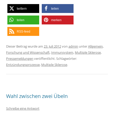
twittern
teilen
teilen
merken
RSS-feed
Dieser Beitrag wurde am
23. Juli 2012
von
admin
unter
Allgemein
,
Forschung und Wissenschaft
,
Immunsystem
,
Multiple Sklerose
,
Pressemeldungen
veröffentlicht. Schlagwörter:
Entzündungsprozesse
,
Multiple Sklerose
.
Wahl zwischen zwei Übeln
Schreibe eine Antwort