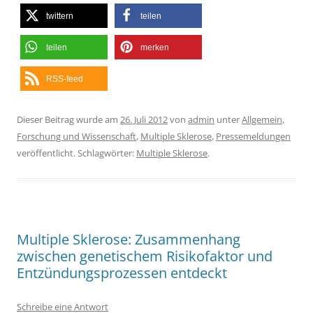
twittern
teilen
teilen
merken
RSS-feed
Dieser Beitrag wurde am
26. Juli 2012
von
admin
unter
Allgemein
,
Forschung und Wissenschaft
,
Multiple Sklerose
,
Pressemeldungen
veröffentlicht. Schlagwörter:
Multiple Sklerose
.
Multiple Sklerose: Zusammenhang
zwischen genetischem Risikofaktor und
Entzündungsprozessen entdeckt
Schreibe eine Antwort