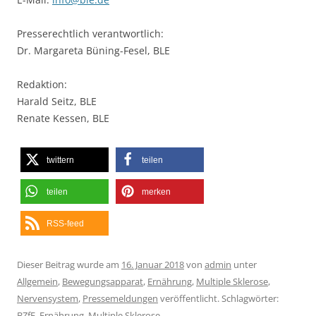
Presserechtlich verantwortlich:
Dr. Margareta Büning-Fesel, BLE
Redaktion:
Harald Seitz, BLE
Renate Kessen, BLE
twittern
teilen
teilen
merken
RSS-feed
Dieser Beitrag wurde am
16. Januar 2018
von
admin
unter
Allgemein
,
Bewegungsapparat
,
Ernährung
,
Multiple Sklerose
,
Nervensystem
,
Pressemeldungen
veröffentlicht. Schlagwörter:
BZfE
,
Ernährung
,
Multiple Sklerose
.