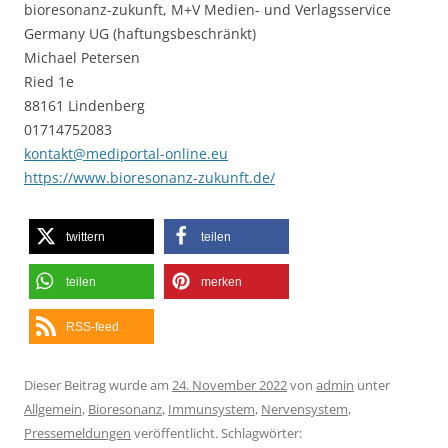
bioresonanz-zukunft, M+V Medien- und Verlagsservice
Germany UG (haftungsbeschränkt)
Michael Petersen
Ried 1e
88161 Lindenberg
01714752083
kontakt@mediportal-online.eu
https://www.bioresonanz-zukunft.de/
twittern
teilen
teilen
merken
RSS-feed
Dieser Beitrag wurde am
24. November 2022
von
admin
unter
Allgemein
,
Bioresonanz
,
Immunsystem
,
Nervensystem
,
Pressemeldungen
veröffentlicht. Schlagwörter: