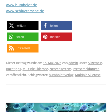
www.humboldt.de
www.schluetersche.de
twittern
teilen
teilen
merken
RSS-feed
Dieser Beitrag wurde am
15. Mai 2026
von
admin
unter
Allgemein
,
Buchtipps
,
Multiple Sklerose
,
Nervensystem
,
Pressemeldungen
veröffentlicht. Schlagwörter:
humboldt verlag
,
Multiple Sklerose
.