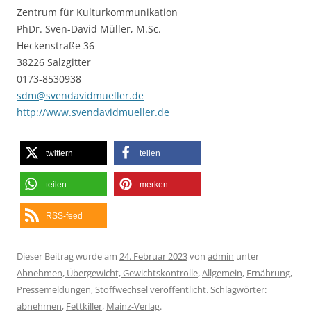
Zentrum für Kulturkommunikation
PhDr. Sven-David Müller, M.Sc.
Heckenstraße 36
38226 Salzgitter
0173-8530938
sdm@svendavidmueller.de
http://www.svendavidmueller.de
twittern
teilen
teilen
merken
RSS-feed
Dieser Beitrag wurde am
24. Februar 2023
von
admin
unter
Abnehmen, Übergewicht, Gewichtskontrolle
,
Allgemein
,
Ernährung
,
Pressemeldungen
,
Stoffwechsel
veröffentlicht. Schlagwörter:
abnehmen
,
Fettkiller
,
Mainz-Verlag
.