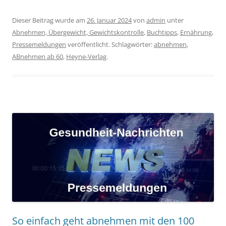
Dieser Beitrag wurde am
26. Januar 2024
von
admin
unter
Abnehmen, Übergewicht, Gewichtskontrolle
,
Buchtipps
,
Ernährung
,
Pressemeldungen
veröffentlicht. Schlagwörter:
abnehmen
,
ABnehmen ab 60
,
Heyne-Verlag
.
So einfach geht abnehmen mit den 100