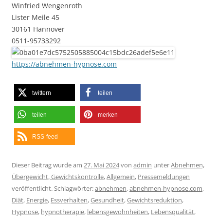
Winfried Wengenroth
Lister Meile 45
30161 Hannover
0511-95733292
https://abnehmen-hypnose.com
twittern
teilen
teilen
merken
RSS-feed
Dieser Beitrag wurde am
27. Mai 2024
von
admin
unter
Abnehmen,
Übergewicht, Gewichtskontrolle
,
Allgemein
,
Pressemeldungen
veröffentlicht. Schlagwörter:
abnehmen
,
abnehmen-hypnose.com
,
Diät
,
Energie
,
Essverhalten
,
Gesundheit
,
Gewichtsreduktion
,
Hypnose
,
hypnotherapie
,
lebensgewohnheiten
,
Lebensqualität
,