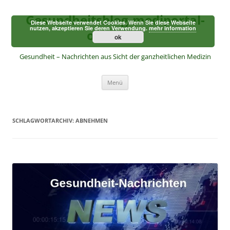
Zum
Inhalt
Gesundheitsblog-mediportal-
springen
Diese Webseite verwendet Cookies. Wenn Sie diese Webseite
nutzen, akzeptieren Sie deren Verwendung.
mehr Information
online.de
ok
Gesundheit – Nachrichten aus Sicht der ganzheitlichen Medizin
Menü
SCHLAGWORTARCHIV:
ABNEHMEN