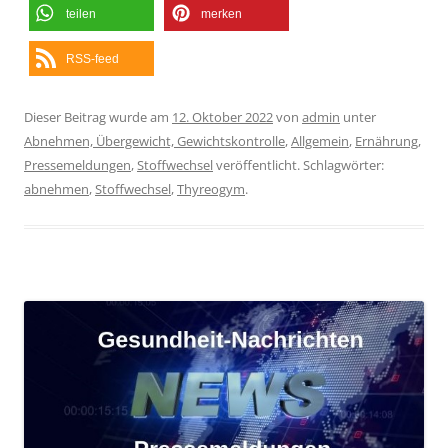
teilen
merken
RSS-feed
Dieser Beitrag wurde am
12. Oktober 2022
von
admin
unter
Abnehmen, Übergewicht, Gewichtskontrolle
,
Allgemein
,
Ernährung
,
Pressemeldungen
,
Stoffwechsel
veröffentlicht. Schlagwörter:
abnehmen
,
Stoffwechsel
,
Thyreogym
.