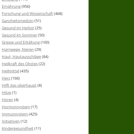
Ernährung
(956)
Forschung und Wissenschaft
(468)
Ganzheitsmedizin
(51)
Gesund im Herbst
(25)
Gesund im Sommer
(50)
Grippe und Erkältung
(100)
Harnwege, Nieren
(29)
Haut, Hautausschläge
(84)
Heilkraft des Obstes
(22)
Heilmittel
(435)
Herz
(166)
Hilft das überhaupt
(8)
Hitze
(1)
Hören
(4)
Hormonsystem
(17)
Immunsystem
(425)
Initiativen
(12)
Kindergesundheit
(11)