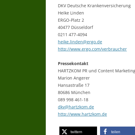
DKV Deutsche Krankenversicherung
Heike Linden
ERGO-Platz 2
40477 Düsseldorf
0211 477-4094
heike.linden@ergo.de
http://www.ergo.com/verbraucher
Pressekontakt
HARTZKOM PR und Content Marketin
Marion Angerer
Hansastraße 17
80686 München
089 998 461-18
dkv@hartzkom.de
http://www.hartzkom.de
twittern
teilen