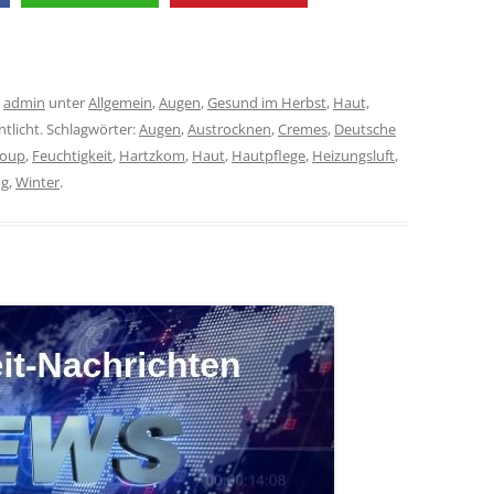
n
admin
unter
Allgemein
,
Augen
,
Gesund im Herbst
,
Haut,
tlicht. Schlagwörter:
Augen
,
Austrocknen
,
Cremes
,
Deutsche
roup
,
Feuchtigkeit
,
Hartzkom
,
Haut
,
Hautpflege
,
Heizungsluft
,
ng
,
Winter
.