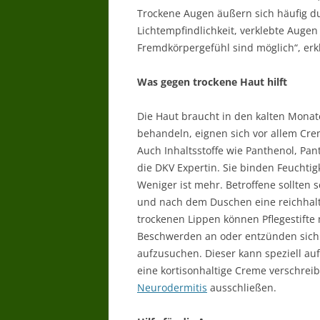
Trockene Augen äußern sich häufig d
Lichtempfindlichkeit, verklebte Auge
Fremdkörpergefühl sind möglich“, erk
Was gegen trockene Haut hilft
Die Haut braucht in den kalten Monate
behandeln, eignen sich vor allem Crem
Auch Inhaltsstoffe wie Panthenol, Pan
die DKV Expertin. Sie binden Feuchtig
Weniger ist mehr. Betroffene sollten
und nach dem Duschen eine reichhalti
trockenen Lippen können Pflegestifte 
Beschwerden an oder entzünden sich S
aufzusuchen. Dieser kann speziell au
eine kortisonhaltige Creme verschrei
Neurodermitis
ausschließen.