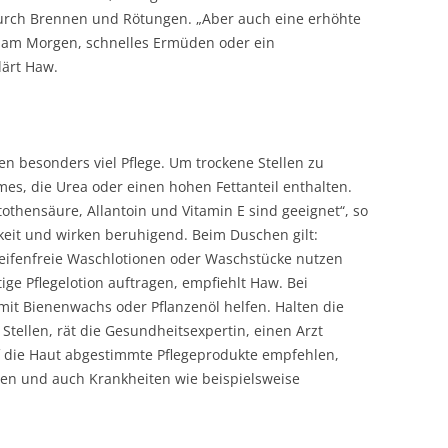
urch Brennen und Rötungen. „Aber auch eine erhöhte
n am Morgen, schnelles Ermüden oder ein
lärt Haw.
n besonders viel Pflege. Um trockene Stellen zu
es, die Urea oder einen hohen Fettanteil enthalten.
tothensäure, Allantoin und Vitamin E sind geeignet“, so
keit und wirken beruhigend. Beim Duschen gilt:
 seifenfreie Waschlotionen oder Waschstücke nutzen
ge Pflegelotion auftragen, empfiehlt Haw. Bei
mit Bienenwachs oder Pflanzenöl helfen. Halten die
tellen, rät die Gesundheitsexpertin, einen Arzt
f die Haut abgestimmte Pflegeprodukte empfehlen,
ben und auch Krankheiten wie beispielsweise