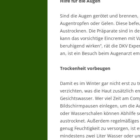
Hilfe für die Augen
Sind die Augen gerötet und brennen, 
Augentropfen oder Gelen. Diese befe
Austrocknen. Die Präparate sind in de
kann das vorsichtige Eincremen mit V
beruhigend wirken“, rät die DKV Exper
an, ist ein Besuch beim Augenarzt em
Trockenheit vorbeugen
Damit es im Winter gar nicht erst zu 
verzichten, was die Haut zusätzlich en
Gesichtswasser. Wer viel Zeit am Comp
Bildschirmpausen einlegen, um die Au
oder Wasserschalen können Abhilfe sc
austrocknet. Außerdem regelmäßiges 
genug Feuchtigkeit zu versorgen, ist 
mindestens zwei Liter Wasser oder un