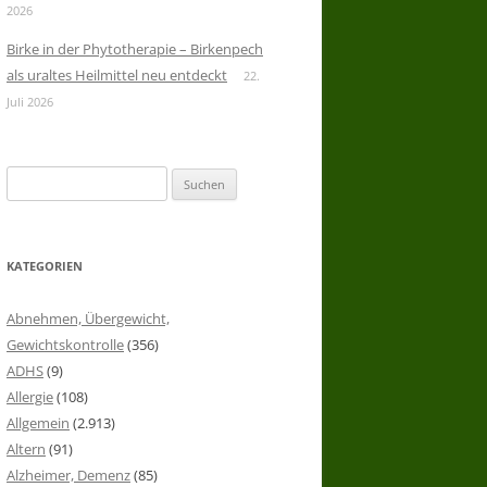
2026
Birke in der Phytotherapie – Birkenpech
als uraltes Heilmittel neu entdeckt
22.
Juli 2026
Suchen
nach:
KATEGORIEN
Abnehmen, Übergewicht,
Gewichtskontrolle
(356)
ADHS
(9)
Allergie
(108)
Allgemein
(2.913)
Altern
(91)
Alzheimer, Demenz
(85)