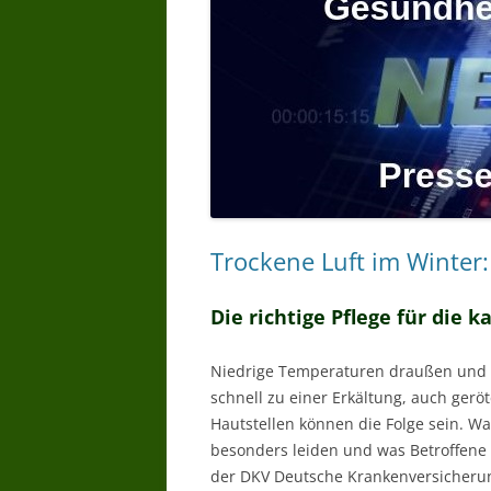
Trockene Luft im Winter
Die richtige Pflege für die k
Niedrige Temperaturen draußen und w
schnell zu einer Erkältung, auch ger
Hautstellen können die Folge sein. Wa
besonders leiden und was Betroffene
der DKV Deutsche Krankenversicheru