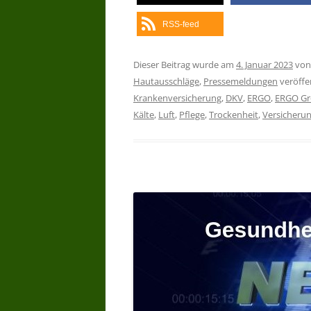
RSS-feed
Dieser Beitrag wurde am
4. Januar 2023
vo
Hautausschläge
,
Pressemeldungen
veröffen
Krankenversicherung
,
DKV
,
ERGO
,
ERGO G
Kälte
,
Luft
,
Pflege
,
Trockenheit
,
Versicheru