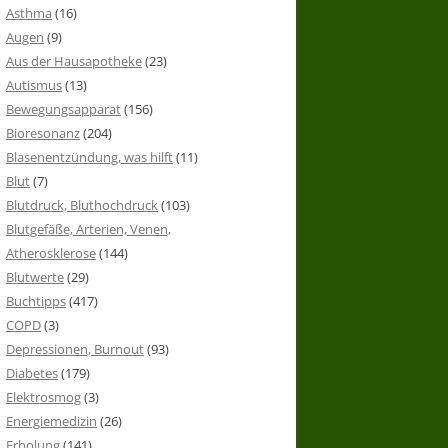
Asthma
(16)
Augen
(9)
Aus der Hausapotheke
(23)
Autismus
(13)
Bewegungsapparat
(156)
Bioresonanz
(204)
Blasenentzündung, was hilft
(11)
Blut
(7)
Blutdruck, Bluthochdruck
(103)
Blutgefäße, Arterien, Venen,
Atherosklerose
(144)
Blutwerte
(29)
Buchtipps
(417)
COPD
(3)
Depressionen, Burnout
(93)
Diabetes
(179)
Elektrosmog
(3)
Energiemedizin
(26)
Erholung
(141)