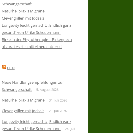
Schwangerschaft
Naturheilpraxis Migräne
Clever grillen mit Jodsalz
Longevity leicht gemacht: „Endlich ganz
gesund“ von Ulrike Scheuermann
Birke in der Phytotherapie – Birkenpech
als uraltes Heilmittel neu entdeckt
FEED
Neue Handlungsempfehlungen zur
Schwangerschaft
5. August 2026
Naturheilpraxis Migräne
31. Juli 2026
Clever grillen mit Jodsalz
29. Juli 2026
Longevity leicht gemacht: „Endlich ganz
gesund“ von Ulrike Scheuermann
24. Juli