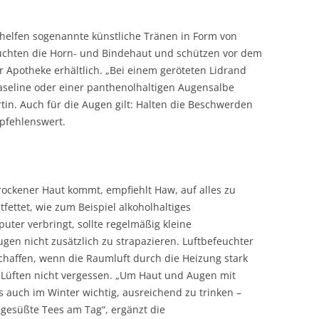
helfen sogenannte künstliche Tränen in Form von
uchten die Horn- und Bindehaut und schützen vor dem
r Apotheke erhältlich. „Bei einem geröteten Lidrand
aseline oder einer panthenolhaltigen Augensalbe
tin. Auch für die Augen gilt: Halten die Beschwerden
pfehlenswert.
trockener Haut kommt, empfiehlt Haw, auf alles zu
tfettet, wie zum Beispiel alkoholhaltiges
uter verbringt, sollte regelmäßig kleine
gen nicht zusätzlich zu strapazieren. Luftbefeuchter
haffen, wenn die Raumluft durch die Heizung stark
Lüften nicht vergessen. „Um Haut und Augen mit
es auch im Winter wichtig, ausreichend zu trinken –
gesüßte Tees am Tag“, ergänzt die