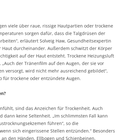
gen viele über raue, rissige Hautpartien oder trockene
mperaturen sorgen dafür, dass die Talgdrüsen der
rbeiten“, erläutert Solveig Haw, Gesundheitsexpertin
er Haut durcheinander. Außerdem schwitzt der Körper
chtigkeit auf der Haut entsteht. Trockene Heizungsluft
. „Auch der Tränenfilm auf den Augen, der sie vor
en versorgt, wird nicht mehr ausreichend gebildet“,
ko für trockene oder entzündete Augen.
en?
nfühlt, sind das Anzeichen für Trockenheit. Auch
d dann keine Seltenheit. „Im schlimmsten Fall kann
ustrocknungsekzemen führen“, so die
 wenn sich eingerissene Stellen entzünden.“ Besonders
ht, an den Händen, Ellbogen und Schienbeinen.