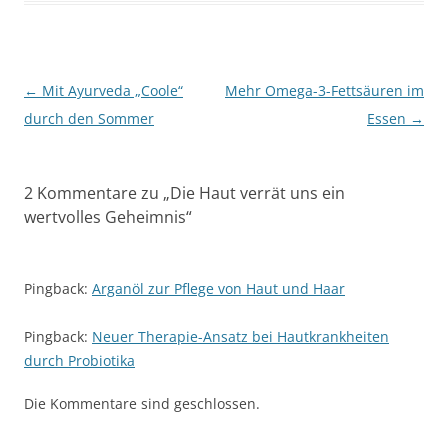
Beitragsnavigation
←
Mit Ayurveda „Coole“
Mehr Omega-3-Fettsäuren im
durch den Sommer
Essen
→
2 Kommentare zu „
Die Haut verrät uns ein
wertvolles Geheimnis
“
Pingback:
Arganöl zur Pflege von Haut und Haar
Pingback:
Neuer Therapie-Ansatz bei Hautkrankheiten
durch Probiotika
Die Kommentare sind geschlossen.