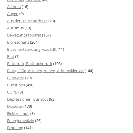
Asthma
(16)
Augen
(9)
Aus der Hausapotheke
(23)
Autismus
(13)
Bewegungsapparat
(157)
Bioresonanz
(204)
Blasenentzündung, was hilft
(11)
Blut
(7)
Blutdruck, Bluthochdruck
(103)
Blutgefäße, Arterien, Venen, Atherosklerose
(144)
Blutwerte
(29)
Buchtipps
(418)
COPD
(3)
Depressionen, Burnout
(93)
Diabetes
(179)
Elektrosmog
(3)
Energiemedizin
(26)
Erholung
(141)