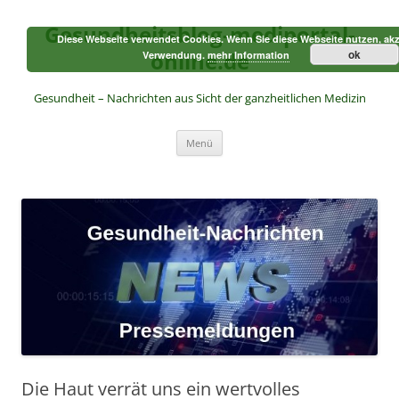
Zum
Inhalt
Gesundheitsblog-mediportal-
springen
Diese Webseite verwendet Cookies. Wenn Sie diese Webseite nutzen, akz
online.de
ok
Verwendung.
mehr Information
Gesundheit – Nachrichten aus Sicht der ganzheitlichen Medizin
Menü
Die Haut verrät uns ein wertvolles