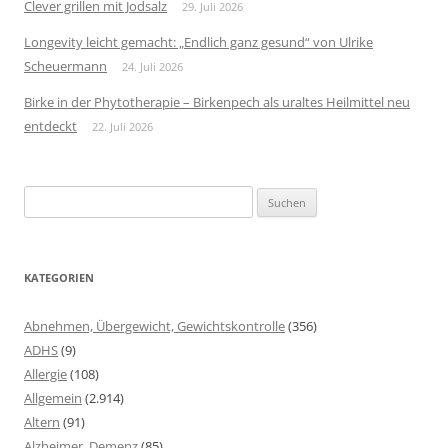
Clever grillen mit Jodsalz
29. Juli 2026
Longevity leicht gemacht: „Endlich ganz gesund“ von Ulrike
Scheuermann
24. Juli 2026
Birke in der Phytotherapie – Birkenpech als uraltes Heilmittel neu
entdeckt
22. Juli 2026
Suchen
nach:
KATEGORIEN
Abnehmen, Übergewicht, Gewichtskontrolle
(356)
ADHS
(9)
Allergie
(108)
Allgemein
(2.914)
Altern
(91)
Alzheimer, Demenz
(85)