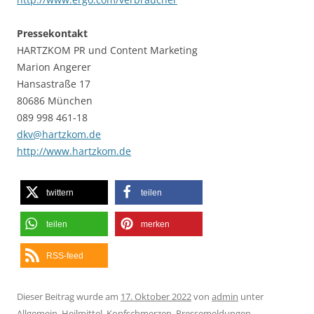
Pressekontakt
HARTZKOM PR und Content Marketing
Marion Angerer
Hansastraße 17
80686 München
089 998 461-18
dkv@hartzkom.de
http://www.hartzkom.de
twittern
teilen
teilen
merken
RSS-feed
Dieser Beitrag wurde am
17. Oktober 2022
von
admin
unter
Allgemein
,
Heilmittel
,
Kopfschmerzen
,
Pressemeldungen
,