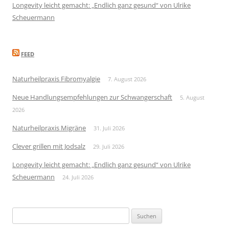
Longevity leicht gemacht: „Endlich ganz gesund“ von Ulrike
Scheuermann
FEED
Naturheilpraxis Fibromyalgie
7. August 2026
Neue Handlungsempfehlungen zur Schwangerschaft
5. August
2026
Naturheilpraxis Migräne
31. Juli 2026
Clever grillen mit Jodsalz
29. Juli 2026
Longevity leicht gemacht: „Endlich ganz gesund“ von Ulrike
Scheuermann
24. Juli 2026
Suchen
nach: