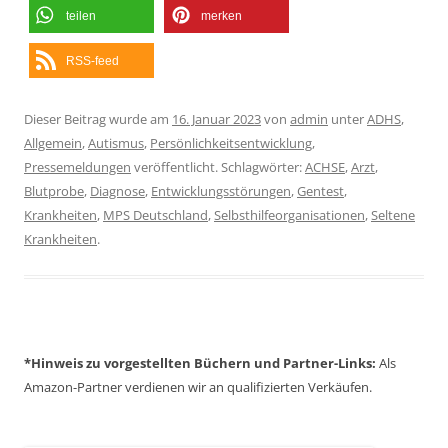
teilen
merken
RSS-feed
Dieser Beitrag wurde am
16. Januar 2023
von
admin
unter
ADHS
,
Allgemein
,
Autismus
,
Persönlichkeitsentwicklung
,
Pressemeldungen
veröffentlicht. Schlagwörter:
ACHSE
,
Arzt
,
Blutprobe
,
Diagnose
,
Entwicklungsstörungen
,
Gentest
,
Krankheiten
,
MPS Deutschland
,
Selbsthilfeorganisationen
,
Seltene
Krankheiten
.
*Hinweis zu vorgestellten Büchern und Partner-Links:
Als
Amazon-Partner verdienen wir an qualifizierten Verkäufen.