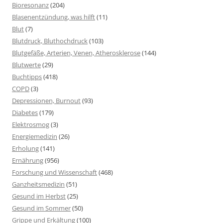
Bioresonanz
(204)
Blasenentzündung, was hilft
(11)
Blut
(7)
Blutdruck, Bluthochdruck
(103)
Blutgefäße, Arterien, Venen, Atherosklerose
(144)
Blutwerte
(29)
Buchtipps
(418)
COPD
(3)
Depressionen, Burnout
(93)
Diabetes
(179)
Elektrosmog
(3)
Energiemedizin
(26)
Erholung
(141)
Ernährung
(956)
Forschung und Wissenschaft
(468)
Ganzheitsmedizin
(51)
Gesund im Herbst
(25)
Gesund im Sommer
(50)
Grippe und Erkältung
(100)