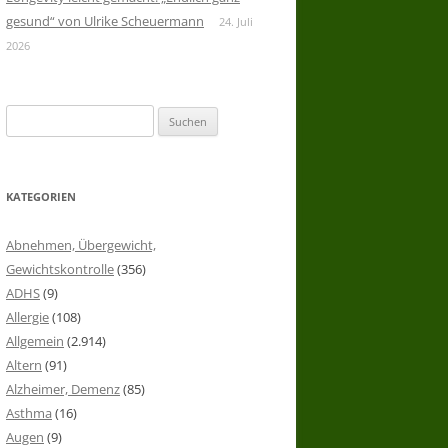
gesund“ von Ulrike Scheuermann
24. Juli
2026
Suchen
nach:
KATEGORIEN
Abnehmen, Übergewicht,
Gewichtskontrolle
(356)
ADHS
(9)
Allergie
(108)
Allgemein
(2.914)
Altern
(91)
Alzheimer, Demenz
(85)
Asthma
(16)
Augen
(9)