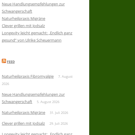
Neue Handlungsempfehlungen zur
Schwangerschaft
Naturheilpraxis Migräne
Clever grillen mit Jodsalz
Longevity leicht gemacht: „Endlich ganz
gesund“ von Ulrike Scheuermann
FEED
Naturheilpraxis Fibromyalgie
7. August
2026
Neue Handlungsempfehlungen zur
Schwangerschaft
5. August 2026
Naturheilpraxis Migräne
31. Juli 2026
Clever grillen mit Jodsalz
29. Juli 2026
Longevity leicht gemacht: „Endlich ganz