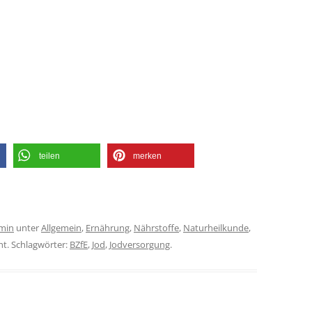
teilen
merken
min
unter
Allgemein
,
Ernährung
,
Nährstoffe
,
Naturheilkunde
,
ht. Schlagwörter:
BZfE
,
Jod
,
Jodversorgung
.