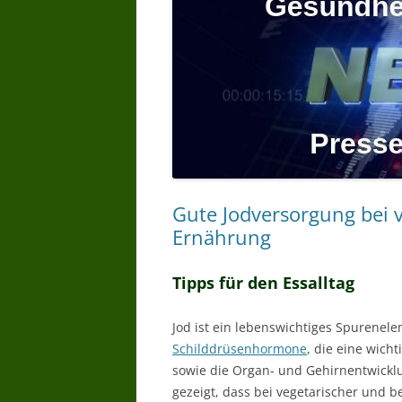
Gute Jodversorgung bei 
Ernährung
Tipps für den Essalltag
Jod ist ein lebenswichtiges Spurenele
Schilddrüsenhormone
, die eine wich
sowie die Organ- und Gehirnentwickl
gezeigt, dass bei vegetarischer und 