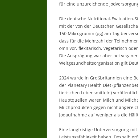
für eine unzureichende Jodversorgun
Die deutsche Nutritional-Evaluation-S
mit der von der Deutschen Gesellsch
150 Mikrogramm (µg) am Tag bei vers
dass für die Mehrzahl der Teilnehme
omnivor, flexitarisch, vegetarisch od
Die Ausprägung war aber bei veganer
Weltgesundheitsorganisation gilt Deu
2024 wurde in Großbritannien eine 
der Planetary Health Diet (pflanzenb
tierischen Lebensmitteln) veröffentli
Hauptquellen waren Milch und Milchpr
Milchprodukten gegen nicht angereiche
Jodaufnahme auf weniger als die Hälft
Eine langfristige Unterversorgung mit 
Leistungsfähigkeit haben. Deshalb erf