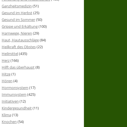
Ganzheitsmedizin
(51)
Gesund im Herbst
(25)
Gesund im Sommer
(50)
Grippe und Erkältung
(100)
Harnwege, Nieren
(29)
Haut, Hautausschläge
(84)
Heilkraft des Obstes
(22)
Heilmittel
(435)
Herz
(166)
Hilft das überhaupt
(8)
Hitze
(1)
Hören
(4)
Hormonsystem
(17)
Immunsystem
(425)
Initiativen
(12)
Kindergesundheit
(11)
Klima
(13)
Knochen
(54)