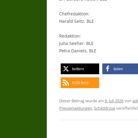
Chefredaktion:
Harald Seitz, BLE
Redaktion:
Julia Seeher, BLE
Petra Daniels, BLE
twittern
teilen
RSS-feed
Dieser Beitrag wurde am
8. Juli 2026
von
ad
Pressemeldungen
,
Schilddrüse
veröffentlic