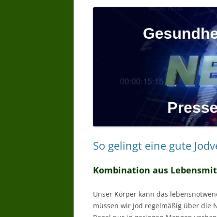
So gelingt eine gute Jod
Kombination aus Lebensmitt
Unser Körper kann das lebensnotwend
müssen wir Jod regelmäßig über die N