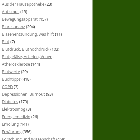
Aus der Hausapotheke
(23)
Autismus
(13)
Bewegungsapparat
(157)
Bioresonanz
(204)
Blasenentzündung, was hilft
(11)
Blut
(7)
Blutdruck, Bluthochdruck
(103)
Blutgefäße, Arterien, Venen,
Atherosklerose
(144)
Blutwerte
(29)
Buchtipps
(418)
COPD
(3)
Depressionen, Burnout
(93)
Diabetes
(179)
Elektrosmog
(3)
Energiemedizin
(26)
Erholung
(141)
Ernährung
(956)
Forschung und Wissenschaft
(468)