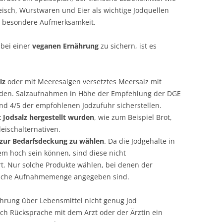
eisch, Wurstwaren und Eier als wichtige Jodquellen
t, besondere Aufmerksamkeit.
bei einer
veganen Ernährung
zu sichern, ist es
lz
oder mit Meeresalgen versetztes Meersalz mit
nden. Salzaufnahmen in Höhe der Empfehlung der DGE
d 4/5 der empfohlenen Jodzufuhr sicherstellen.
 Jodsalz hergestellt wurden
, wie zum Beispiel Brot,
leischalternativen.
zur Bedarfsdeckung zu wählen
. Da die Jodgehalte in
m hoch sein können, sind diese nicht
. Nur solche Produkte wählen, bei denen der
gliche Aufnahmemenge angegeben sind.
ährung über Lebensmittel nicht genug Jod
h Rücksprache mit dem Arzt oder der Ärztin ein