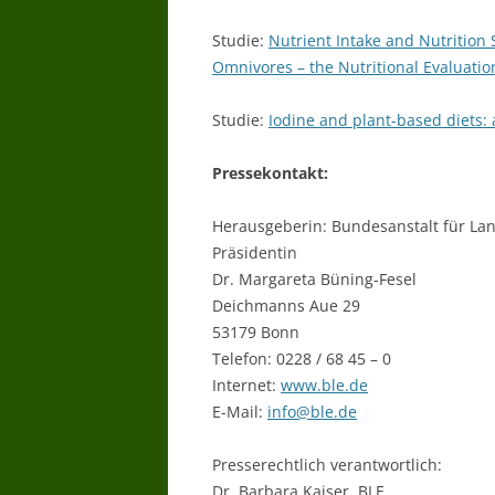
Studie:
Nutrient Intake and Nutrition
Omnivores – the Nutritional Evaluatio
Studie:
Iodine and plant-based diets: 
Pressekontakt:
Herausgeberin: Bundesanstalt für Lan
Präsidentin
Dr. Margareta Büning-Fesel
Deichmanns Aue 29
53179 Bonn
Telefon: 0228 / 68 45 – 0
Internet:
www.ble.de
E-Mail:
info@ble.de
Presserechtlich verantwortlich:
Dr. Barbara Kaiser, BLE