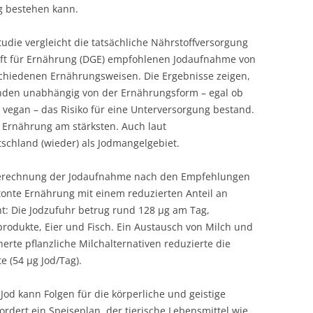
g bestehen kann.
tudie vergleicht die tatsächliche Nährstoffversorgung
aft für Ernährung (DGE) empfohlenen Jodaufnahme von
chiedenen Ernährungsweisen. Die Ergebnisse zeigen,
nden unabhängig von der Ernährungsform – egal ob
er vegan – das Risiko für eine Unterversorgung bestand.
 Ernährung am stärksten. Auch laut
tschland (wieder) als Jodmangelgebiet.
Berechnung der Jodaufnahme nach den Empfehlungen
etonte Ernährung mit einem reduzierten Anteil an
cht: Die Jodzufuhr betrug rund 128 µg am Tag,
odukte, Eier und Fisch. Ein Austausch von Milch und
rte pflanzliche Milchalternativen reduzierte die
e (54 µg Jod/Tag).
Jod kann Folgen für die körperliche und geistige
ordert ein Speiseplan, der tierische Lebensmittel wie