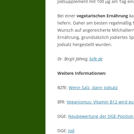
Jodsupplement mit 100 µg am Tag e
Bei einer
vegetarischen Ernährung
ka
liefern. Daher am besten regelmäßig
Wunsch auf angereicherte Milchalter
Ernährung, grundsätzlich jodiertes S
Jodsalz hergestellt wurden.
Dr. Birgit Jähnig,
bzfe.de
Weitere Informationen:
BZfE:
Wenn Salz, dann Jodsalz
BfR:
Veganismus: Vitamin B12 wird gut
DGE:
Neubewertung der DGE-Position
DGE:
Jod