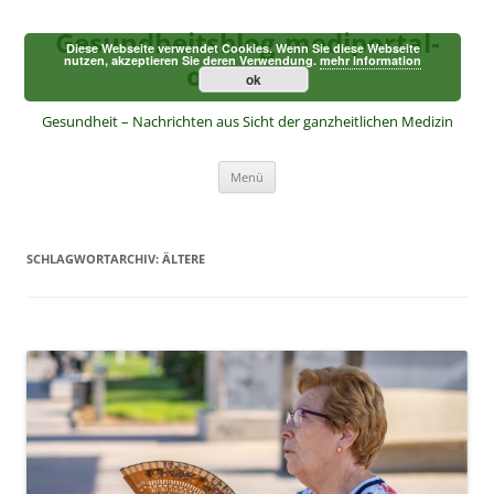
Zum
Inhalt
Gesundheitsblog-mediportal-
springen
Diese Webseite verwendet Cookies. Wenn Sie diese Webseite
nutzen, akzeptieren Sie deren Verwendung.
mehr Information
online.de
ok
Gesundheit – Nachrichten aus Sicht der ganzheitlichen Medizin
Menü
SCHLAGWORTARCHIV:
ÄLTERE