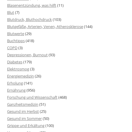
Blasenentzündung, was hilft
(11)
Blut
(7)
Blutdruck, Bluthochdruck
(103)
Blutgefäße, Arterien, Venen, Atherosklerose
(144)
Blutwerte
(29)
Buchtipps
(418)
COPD
(3)
Depressionen, Burnout
(93)
Diabetes
(179)
Elektrosmog
(3)
Energiemedizin
(26)
Erholung
(141)
Ernährung
(956)
Forschung und Wissenschaft
(468)
Ganzheitsmedizin
(51)
Gesund im Herbst
(25)
Gesund im Sommer
(50)
Grippe und Erkältung
(100)