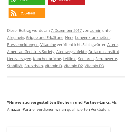
teilen
merken
RSS-feed
Dieser Beitrag wurde am
7. Dezember 2017
von
admin
unter
Allgemein
,
Grippe und Erkältung
,
Herz
,
Lungenkrankheiten
,
Pressemeldungen
,
Vitamine
veröffentlicht. Schlagwörter:
Ältere
,
American Geriatrics Society
,
Atemwegsinfekte
,
Dr. Jacobs Institut
,
Herzversagen
,
Knochenbrüche
,
Leitlinie
,
Senioren
,
Serumwerte
,
Stabilität
,
Sturzrisiko
,
Vitamin D
,
Vitamin D2
,
Vitamin D3
.
*Hinweis zu vorgestellten Büchern und Partner-Links:
Als
Amazon-Partner verdienen wir an qualifizierten Verkäufen.