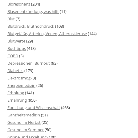
Bioresonanz
(204)
Blasenentzündung, was hilft
(11)
Blut
(7)
Blutdruck, Bluthochdruck
(103)
Blutgefäße, Arterien, Venen, Atherosklerose
(144)
Blutwerte
(29)
Buchtipps
(418)
COPD
(3)
Depressionen, Burnout
(93)
Diabetes
(179)
Elektrosmog
(3)
Energiemedizin
(26)
Erholung
(141)
Ernährung
(956)
Forschung und Wissenschaft
(468)
Ganzheitsmedizin
(51)
Gesund im Herbst
(25)
Gesund im Sommer
(50)
Grippe und Erkältung
(100)