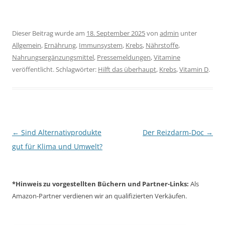
Dieser Beitrag wurde am
18. September 2025
von
admin
unter
Allgemein
,
Ernährung
,
Immunsystem
,
Krebs
,
Nährstoffe
,
Nahrungsergänzungsmittel
,
Pressemeldungen
,
Vitamine
veröffentlicht. Schlagwörter:
Hilft das überhaupt
,
Krebs
,
Vitamin D
.
Beitragsnavigation
←
Sind Alternativprodukte
Der Reizdarm-Doc
→
gut für Klima und Umwelt?
*Hinweis zu vorgestellten Büchern und Partner-Links:
Als
Amazon-Partner verdienen wir an qualifizierten Verkäufen.