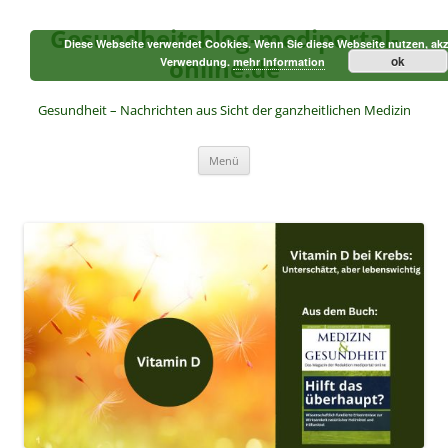
Zum
Inhalt
Gesundheitsblog-mediportal-
springen
Diese Webseite verwendet Cookies. Wenn Sie diese Webseite nutzen, akz
online.de
ok
Verwendung.
mehr Information
Gesundheit – Nachrichten aus Sicht der ganzheitlichen Medizin
Menü