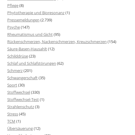
Pflege
(8)
Phytotherapie und Bioresonanz
(1)
Pressemeldungen
(2.739)
Psyche
(147)
Rheumatismus und Gicht
(95)
Rückenschmerzen, Nackenschmerzen, Kreuzschmerzen
(154)
Säure-Basen-Hausahlt
(12)
Schilddrüse
(23)
Schlaf und Schlafstörungen
(62)
Schmerz
(201)
Schwangerschaft
(35)
Sport
(30)
Stoffwechsel
(330)
Stoffwechsel-Test
(1)
Strahlenschutz
(3)
Stress
(45)
TCM
(1)
Übersäuerung
(12)