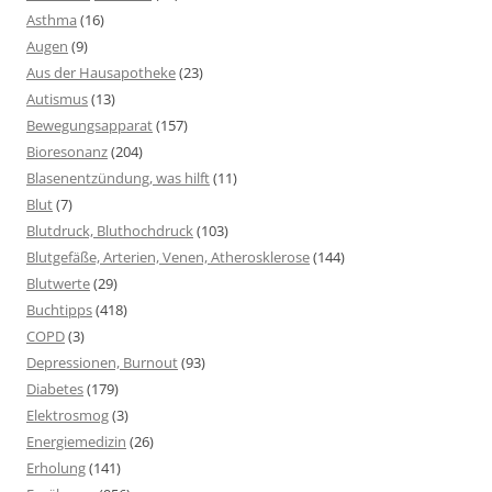
Asthma
(16)
Augen
(9)
Aus der Hausapotheke
(23)
Autismus
(13)
Bewegungsapparat
(157)
Bioresonanz
(204)
Blasenentzündung, was hilft
(11)
Blut
(7)
Blutdruck, Bluthochdruck
(103)
Blutgefäße, Arterien, Venen, Atherosklerose
(144)
Blutwerte
(29)
Buchtipps
(418)
COPD
(3)
Depressionen, Burnout
(93)
Diabetes
(179)
Elektrosmog
(3)
Energiemedizin
(26)
Erholung
(141)