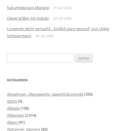
Naturheilpraxis Migräne
31. Juli 2026
Clever grillen mit Jodsalz
29. Juli 2026
Longevity leicht gemacht: „Endlich ganz gesund“ von Ulrike
Scheuermann
24. Juli 2026
Suchen
nach:
KATEGORIEN
Abnehmen, Übergewicht, Gewichtskontrolle
(356)
ADHS
(9)
Allergie
(108)
Allgemein
(2.914)
Altern
(91)
Alzheimer, Demenz
(85)