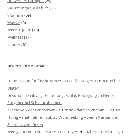
Umweltbelastungen
(29)
Verletzungen, was hilft
(36)
Vitamine
(59)
Wasser
(5)
Wechseljahre
(18)
Wellness
(17)
Zähne
(26)
NEUESTE KOMMENTARE
Hauptsaison für frische Minze
zu
Gut für Magen, Darm und bei
Diäten
Gesunder Dreiklang: Ernährung, Schlaf, Bewegung
zu
Neuer
Ratgeber bei Schlafproblemen
Kresse von der Fensterbank
zu
Antioxidatives Vitamin C Serum
Honig – mehr als nur süß
zu
Wundheilung – wenn Narben den
Schmerz verstärken
Wenig Zucker in den ersten 1.000 Tagen
zu
Diabetes mellitus Typ-2