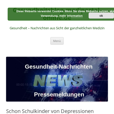
Zum
Inhalt
Gesundheitsblog-mediportal-
springen
Diese Webseite verwendet Cookies. Wenn Sie diese Webseite nutzen, akz
online.de
ok
Verwendung.
mehr Information
Gesundheit – Nachrichten aus Sicht der ganzheitlichen Medizin
Menü
Schon Schulkinder von Depressionen