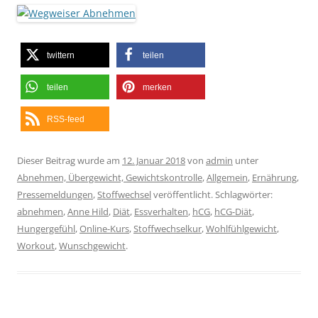
twittern
teilen
teilen
merken
RSS-feed
Dieser Beitrag wurde am
12. Januar 2018
von
admin
unter
Abnehmen, Übergewicht, Gewichtskontrolle
,
Allgemein
,
Ernährung
,
Pressemeldungen
,
Stoffwechsel
veröffentlicht. Schlagwörter:
abnehmen
,
Anne Hild
,
Diät
,
Essverhalten
,
hCG
,
hCG-Diät
,
Hungergefühl
,
Online-Kurs
,
Stoffwechselkur
,
Wohlfühlgewicht
,
Workout
,
Wunschgewicht
.