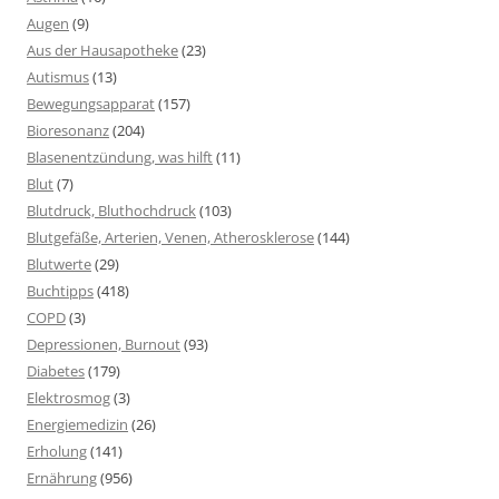
Augen
(9)
Aus der Hausapotheke
(23)
Autismus
(13)
Bewegungsapparat
(157)
Bioresonanz
(204)
Blasenentzündung, was hilft
(11)
Blut
(7)
Blutdruck, Bluthochdruck
(103)
Blutgefäße, Arterien, Venen, Atherosklerose
(144)
Blutwerte
(29)
Buchtipps
(418)
COPD
(3)
Depressionen, Burnout
(93)
Diabetes
(179)
Elektrosmog
(3)
Energiemedizin
(26)
Erholung
(141)
Ernährung
(956)