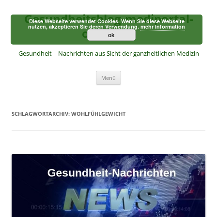
Zum
Inhalt
Gesundheitsblog-mediportal-
springen
Diese Webseite verwendet Cookies. Wenn Sie diese Webseite
nutzen, akzeptieren Sie deren Verwendung.
mehr Information
online.de
ok
Gesundheit – Nachrichten aus Sicht der ganzheitlichen Medizin
Menü
SCHLAGWORTARCHIV:
WOHLFÜHLGEWICHT