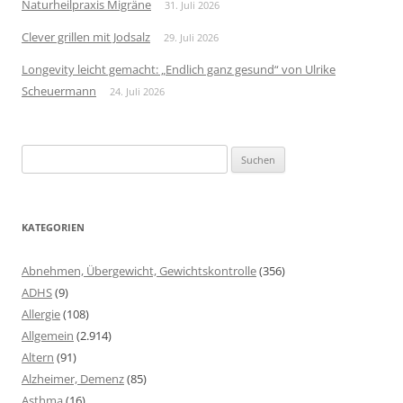
Naturheilpraxis Migräne
31. Juli 2026
Clever grillen mit Jodsalz
29. Juli 2026
Longevity leicht gemacht: „Endlich ganz gesund“ von Ulrike
Scheuermann
24. Juli 2026
Suchen
nach:
KATEGORIEN
Abnehmen, Übergewicht, Gewichtskontrolle
(356)
ADHS
(9)
Allergie
(108)
Allgemein
(2.914)
Altern
(91)
Alzheimer, Demenz
(85)
Asthma
(16)