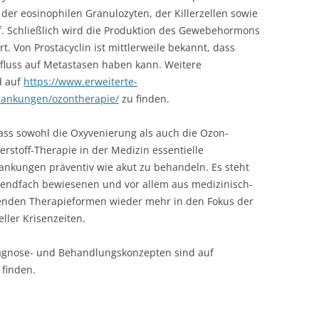
er eosinophilen Granulozyten, der Killerzellen sowie
 Schließlich wird die Produktion des Gewebehormons
t. Von Prostacyclin ist mittlerweile bekannt, dass
fluss auf Metastasen haben kann. Weitere
d auf
https://www.erweiterte-
rankungen/ozontherapie/
zu finden.
ass sowohl die Oxyvenierung als auch die Ozon-
rstoff-Therapie in der Medizin essentielle
nkungen präventiv wie akut zu behandeln. Es steht
sendfach bewiesenen und vor allem aus medizinisch-
erenden Therapieformen wieder mehr in den Fokus der
ller Krisenzeiten.
iagnose- und Behandlungskonzepten sind auf
 finden.