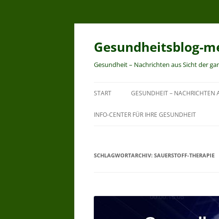
Zum
Inhalt
springen
Gesundheitsblog-me
Gesundheit – Nachrichten aus Sicht der ga
START
GESUNDHEIT – NACHRICHTEN A
INFO-CENTER FÜR IHRE GESUNDHEIT
SCHLAGWORTARCHIV:
SAUERSTOFF-THERAPIE