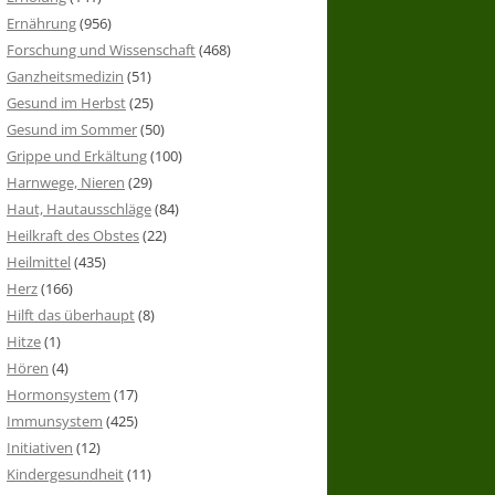
Ernährung
(956)
Forschung und Wissenschaft
(468)
Ganzheitsmedizin
(51)
Gesund im Herbst
(25)
Gesund im Sommer
(50)
Grippe und Erkältung
(100)
Harnwege, Nieren
(29)
Haut, Hautausschläge
(84)
Heilkraft des Obstes
(22)
Heilmittel
(435)
Herz
(166)
Hilft das überhaupt
(8)
Hitze
(1)
Hören
(4)
Hormonsystem
(17)
Immunsystem
(425)
Initiativen
(12)
Kindergesundheit
(11)