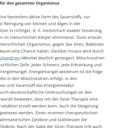
f für den gesamten Organismus
ne besonders aktive Form des Sauerstoffs, zur
r Reinigung von Keimen und Algen in der
zon in richtiger, d. h. medizinisch exakter Dosierung
en im menschlichen Körper eliminieren. Ozon erlaubt
 menschlichen Organismus, gegen das Viren, Bakterien
 kaum eine Chance haben. Darüber hinaus wird durch
ochondrien
-Aktivität deutlich gesteigert. Mitochondrien
nschlichen Zelle. Jeder Schmerz, jede Erkrankung und
 Energiemangel. Energiemangel wiederum ist die Folge
ie in den Mitochondrien erfolgt. In den
ose und Sauerstoff das Energiemolekül
 Durch wissenschaftliche Untersuchungen an den
 wurde bewiesen, dass mit der Ozon-Therapie eine
oduktion erzielt werden kann. Auch die Steigerung
hgewiesen werden. Einen enormen therapeutischen
nflammatorischen Zytokine und stattdessen die
Zytokine. Nach der Gabe der Ozon-Therapie tritt auch