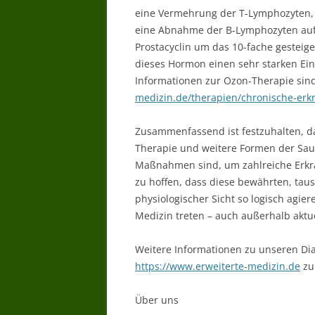
eine Vermehrung der T-Lymphozyten, d
eine Abnahme der B-Lymphozyten auf.
Prostacyclin um das 10-fache gesteiger
dieses Hormon einen sehr starken Ein
Informationen zur Ozon-Therapie sin
medizin.de/therapien/chronische-erk
Zusammenfassend ist festzuhalten, d
Therapie und weitere Formen der Saue
Maßnahmen sind, um zahlreiche Erkra
zu hoffen, dass diese bewährten, tau
physiologischer Sicht so logisch agi
Medizin treten – auch außerhalb aktue
Weitere Informationen zu unseren D
https://www.erweiterte-medizin.de
zu
Über uns