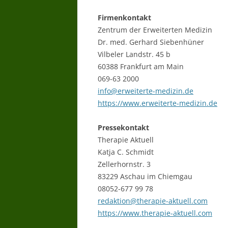
Firmenkontakt
Zentrum der Erweiterten Medizin
Dr. med. Gerhard Siebenhüner
Vilbeler Landstr. 45 b
60388 Frankfurt am Main
069-63 2000
info@erweiterte-medizin.de
https://www.erweiterte-medizin.de
Pressekontakt
Therapie Aktuell
Katja C. Schmidt
Zellerhornstr. 3
83229 Aschau im Chiemgau
08052-677 99 78
redaktion@therapie-aktuell.com
https://www.therapie-aktuell.com