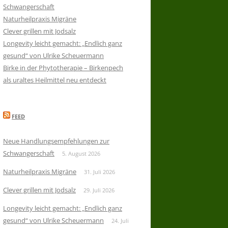
Schwangerschaft
Naturheilpraxis Migräne
Clever grillen mit Jodsalz
Longevity leicht gemacht: „Endlich ganz
gesund“ von Ulrike Scheuermann
Birke in der Phytotherapie – Birkenpech
als uraltes Heilmittel neu entdeckt
FEED
Neue Handlungsempfehlungen zur
Schwangerschaft
5. August 2026
Naturheilpraxis Migräne
31. Juli 2026
Clever grillen mit Jodsalz
29. Juli 2026
Longevity leicht gemacht: „Endlich ganz
gesund“ von Ulrike Scheuermann
24. Juli