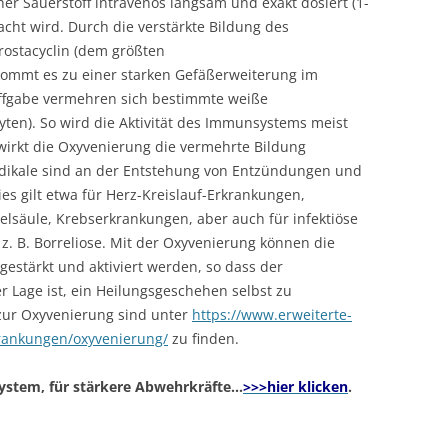
er Sauerstoff intravenös langsam und exakt dosiert (1-
cht wird. Durch die verstärkte Bildung des
ostacyclin (dem größten
mmt es zu einer starken Gefäßerweiterung im
ffgabe vermehren sich bestimmte weiße
yten). So wird die Aktivität des Immunsystems meist
bewirkt die Oxyvenierung die vermehrte Bildung
adikale sind an der Entstehung von Entzündungen und
ies gilt etwa für Herz-Kreislauf-Erkrankungen,
lsäule, Krebserkrankungen, aber auch für infektiöse
z. B. Borreliose. Mit der Oxyvenierung können die
estärkt und aktiviert werden, so dass der
 Lage ist, ein Heilungsgeschehen selbst zu
zur Oxyvenierung sind unter
https://www.erweiterte-
rankungen/oxyvenierung/
zu finden.
stem, für stärkere Abwehrkräfte…
>>>hier klicken
.