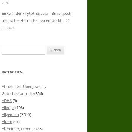
2026
Birke in der Phytotherapie – Birkenpech
als uraltes Heilmittel neu entdeckt
22.
Juli 2026
Suchen
nach:
KATEGORIEN
Abnehmen, Übergewicht,
Gewichtskontrolle
(356)
ADHS
(9)
Allergie
(108)
Allgemein
(2.913)
Altern
(91)
Alzheimer, Demenz
(85)