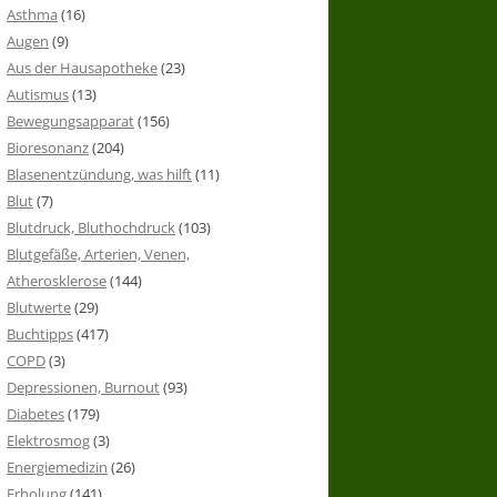
Asthma
(16)
Augen
(9)
Aus der Hausapotheke
(23)
Autismus
(13)
Bewegungsapparat
(156)
Bioresonanz
(204)
Blasenentzündung, was hilft
(11)
Blut
(7)
Blutdruck, Bluthochdruck
(103)
Blutgefäße, Arterien, Venen,
Atherosklerose
(144)
Blutwerte
(29)
Buchtipps
(417)
COPD
(3)
Depressionen, Burnout
(93)
Diabetes
(179)
Elektrosmog
(3)
Energiemedizin
(26)
Erholung
(141)