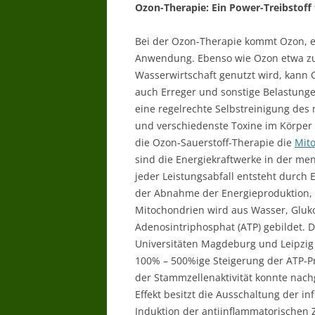
Ozon-Therapie: Ein Power-Treibstof
Bei der Ozon-Therapie kommt Ozon, ei
Anwendung. Ebenso wie Ozon etwa zu
Wasserwirtschaft genutzt wird, kann O
auch Erreger und sonstige Belastung
eine regelrechte Selbstreinigung des
und verschiedenste Toxine im Körper
die Ozon-Sauerstoff-Therapie die
Mit
sind die Energiekraftwerke in der me
jeder Leistungsabfall entsteht durch
der Abnahme der Energieproduktion, d
Mitochondrien wird aus Wasser, Gluk
Adenosintriphosphat (ATP) gebildet.
Universitäten Magdeburg und Leipzig
100% – 500%ige Steigerung der ATP-Pr
der Stammzellenaktivität konnte nac
Effekt besitzt die Ausschaltung der i
Induktion der antiinflammatorischen 