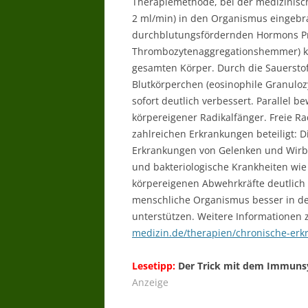
Therapiemethode, bei der medizinisch
2 ml/min) in den Organismus eingebra
durchblutungsfördernden Hormons Pr
Thrombozytenaggregationshemmer) ko
gesamten Körper. Durch die Sauersto
Blutkörperchen (eosinophile Granuloz
sofort deutlich verbessert. Parallel 
körpereigener Radikalfänger. Freie R
zahlreichen Erkrankungen beteiligt: D
Erkrankungen von Gelenken und Wirbe
und bakteriologische Krankheiten wie 
körpereigenen Abwehrkräfte deutlich g
menschliche Organismus besser in der
unterstützen. Weitere Informationen 
medizin.de/therapien/chronische-erk
Lesetipp:
Der Trick mit dem Immunsy
Anzeige