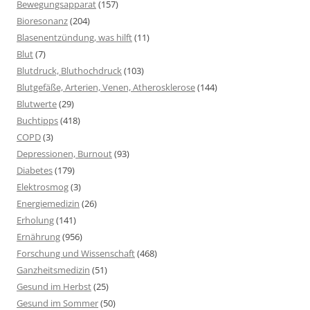
Bewegungsapparat
(157)
Bioresonanz
(204)
Blasenentzündung, was hilft
(11)
Blut
(7)
Blutdruck, Bluthochdruck
(103)
Blutgefäße, Arterien, Venen, Atherosklerose
(144)
Blutwerte
(29)
Buchtipps
(418)
COPD
(3)
Depressionen, Burnout
(93)
Diabetes
(179)
Elektrosmog
(3)
Energiemedizin
(26)
Erholung
(141)
Ernährung
(956)
Forschung und Wissenschaft
(468)
Ganzheitsmedizin
(51)
Gesund im Herbst
(25)
Gesund im Sommer
(50)