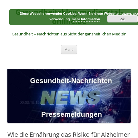
Zum
Inhalt
Gesundheitsblog-mediportal-
springen
Diese Webseite verwendet Cookies. Wenn Sie diese Webseite nutzen, akz
online.de
ok
Verwendung.
mehr Information
Gesundheit – Nachrichten aus Sicht der ganzheitlichen Medizin
Menü
Wie die Ernährung das Risiko für Alzheimer