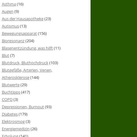
Asthma
(16)
Augen
(9)
Aus der Hausapotheke
(23)
Autismus
(13)
Bewegungsapparat
(156)
Bioresonanz
(204)
Blasenentzündung, was hilft
(11)
Blut
(7)
Blutdruck, Bluthochdruck
(103)
Blutgefäße, Arterien, Venen,
Atherosklerose
(144)
Blutwerte
(29)
Buchtipps
(417)
COPD
(3)
Depressionen, Burnout
(93)
Diabetes
(179)
Elektrosmog
(3)
Energiemedizin
(26)
Erholung
(141)