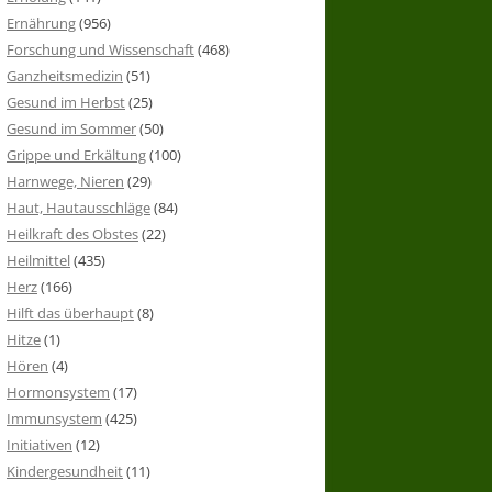
Ernährung
(956)
Forschung und Wissenschaft
(468)
Ganzheitsmedizin
(51)
Gesund im Herbst
(25)
Gesund im Sommer
(50)
Grippe und Erkältung
(100)
Harnwege, Nieren
(29)
Haut, Hautausschläge
(84)
Heilkraft des Obstes
(22)
Heilmittel
(435)
Herz
(166)
Hilft das überhaupt
(8)
Hitze
(1)
Hören
(4)
Hormonsystem
(17)
Immunsystem
(425)
Initiativen
(12)
Kindergesundheit
(11)