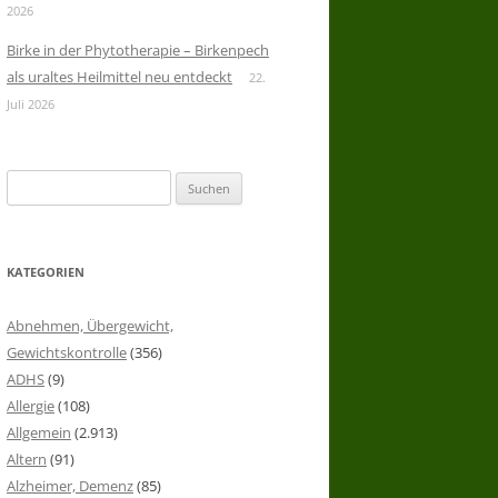
2026
Birke in der Phytotherapie – Birkenpech
als uraltes Heilmittel neu entdeckt
22.
Juli 2026
Suchen
nach:
KATEGORIEN
Abnehmen, Übergewicht,
Gewichtskontrolle
(356)
ADHS
(9)
Allergie
(108)
Allgemein
(2.913)
Altern
(91)
Alzheimer, Demenz
(85)