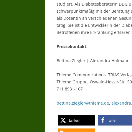
studiert. Als Diabetesberaterin DDG u
schwerpunktmäßig mit der Beratung u
als Dozentin an verschiedenen Gesu
tätig. Sie ist die Entwicklerin der Dia
Betroffenen ihre Erkrankung erklären.
Pressekontakt:
Bettina Ziegler | Alexandra Hofmann
Thieme Communications, TRIAS Verlag
Thieme Gruppe, Oswald-Hesse-Str. 50, 
711 8931-167
bettina.ziegler@thieme.de
,
alexandr
twittern
teilen