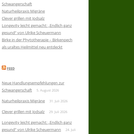
Schwangerschaft
Naturheilpraxis Migräne
Clever grillen mit Jodsalz
Longevity leicht gemacht: „Endlich ganz
gesund“ von Ulrike Scheuermann
Birke in der Phytotherapie – Birkenpech
als uraltes Heilmittel neu entdeckt
FEED
Neue Handlungsempfehlungen zur
Schwangerschaft
5. August 2026
Naturheilpraxis Migräne
31. Juli 2026
Clever grillen mit Jodsalz
29. Juli 2026
Longevity leicht gemacht: „Endlich ganz
gesund“ von Ulrike Scheuermann
24. Juli