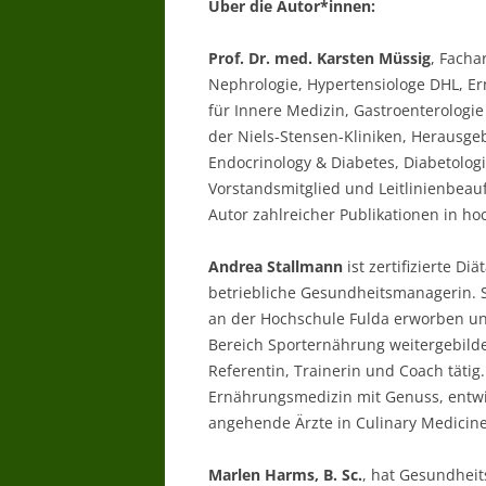
Über die Autor*innen:
Prof. Dr. med. Karsten Müssig
, Facha
Nephrologie, Hypertensiologe DHL, E
für Innere Medizin, Gastroenterologi
der Niels-Stensen-Kliniken, Herausgeb
Endocrinology & Diabetes, Diabetologi
Vorstandsmitglied und Leitlinienbeau
Autor zahlreicher Publikationen in ho
Andrea Stallmann
ist zertifizierte D
betriebliche Gesundheitsmanagerin. S
an der Hochschule Fulda erworben un
Bereich Sporternährung weitergebildet
Referentin, Trainerin und Coach tätig
Ernährungsmedizin mit Genuss, entwic
angehende Ärzte in Culinary Medicine 
Marlen Harms, B. Sc.
, hat Gesundhei