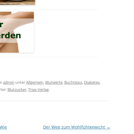
on
admin
unter
Allgemein
,
Blutwerte
,
Buchtipps
,
Diabetes
,
rter:
Blutzucker
,
Trias-Verlag
.
 Wie
Der Weg zum Wohlfühlgewicht
→