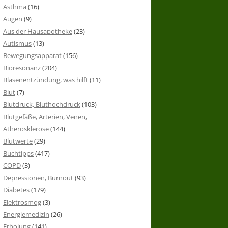
Asthma
(16)
Augen
(9)
Aus der Hausapotheke
(23)
Autismus
(13)
Bewegungsapparat
(156)
Bioresonanz
(204)
Blasenentzündung, was hilft
(11)
Blut
(7)
Blutdruck, Bluthochdruck
(103)
Blutgefäße, Arterien, Venen,
Atherosklerose
(144)
Blutwerte
(29)
Buchtipps
(417)
COPD
(3)
Depressionen, Burnout
(93)
Diabetes
(179)
Elektrosmog
(3)
Energiemedizin
(26)
Erholung
(141)