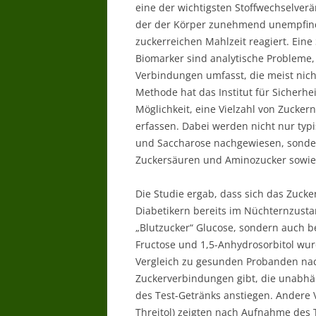
eine der wichtigsten Stoffwechselver
der der Körper zunehmend unempfindl
zuckerreichen Mahlzeit reagiert. Eine
Biomarker sind analytische Probleme, w
Verbindungen umfasst, die meist nicht
Methode hat das Institut für Sicherh
Möglichkeit, eine Vielzahl von Zucke
erfassen. Dabei werden nicht nur typ
und Saccharose nachgewiesen, sonder
Zuckersäuren und Aminozucker sowie 
Die Studie ergab, dass sich das Zucke
Diabetikern bereits im Nüchternzusta
„Blutzucker“ Glucose, sondern auch b
Fructose und 1,5-Anhydrosorbitol wur
Vergleich zu gesunden Probanden nac
Zuckerverbindungen gibt, die unabhä
des Test-Getränks anstiegen. Andere 
Threitol) zeigten nach Aufnahme des T