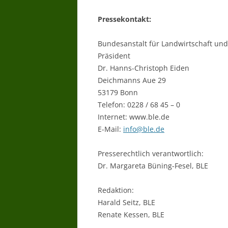
Pressekontakt:
Bundesanstalt für Landwirtschaft und
Präsident
Dr. Hanns-Christoph Eiden
Deichmanns Aue 29
53179 Bonn
Telefon: 0228 / 68 45 – 0
Internet: www.ble.de
E-Mail:
info@ble.de
Presserechtlich verantwortlich:
Dr. Margareta Büning-Fesel, BLE
Redaktion:
Harald Seitz, BLE
Renate Kessen, BLE