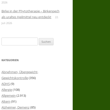
2026
Birke in der Phytotherapie – Birkenpech
als uraltes Heilmittel neu entdeckt
22.
Juli 2026
Suchen
nach:
KATEGORIEN
Abnehmen, Übergewicht,
Gewichtskontrolle
(356)
ADHS
(9)
Allergie
(108)
Allgemein
(2.913)
Altern
(91)
Alzheimer, Demenz
(85)