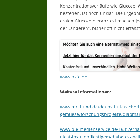
Konzentrationsverläufe wie Glucose.
bestehen, ist noch unklar. Die Erge
oralen Glucosetoleranztest machen je
der „anderen“, bisher oft nicht erfas
www.bzfe.de
Weitere Informationen:
www.mri.bund.de/de/institute/sicherh
gemuese/forschungsprojekte/diabmar
www.ble-medienservice.de/1631/ernae
nicht-insulinpflichtigem-diabetes-me