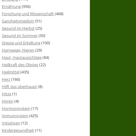
Ernährung
(956)
Forschung und Wissenschaft
(468)
Ganzheitsmedizin
(51)
Gesund im Herbst
(25)
Gesund im Sommer
(50)
Grippe und Erkältung
(100)
Harnwege, Nieren
(29)
Haut, Hautausschläge
(84)
Heilkraft des Obstes
(22)
Heilmittel
(435)
Herz
(166)
Hilft das überhaupt
(8)
Hitze
(1)
Hören
(4)
Hormonsystem
(17)
Immunsystem
(425)
Initiativen
(12)
Kindergesundheit
(11)