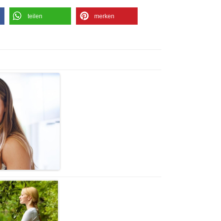
teilen
merken