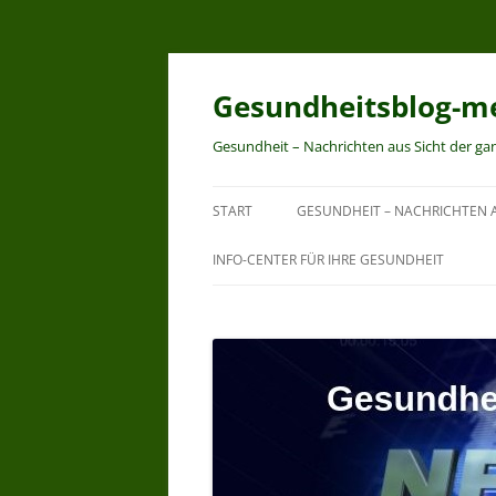
Zum
Inhalt
springen
Gesundheitsblog-me
Gesundheit – Nachrichten aus Sicht der ga
START
GESUNDHEIT – NACHRICHTEN A
INFO-CENTER FÜR IHRE GESUNDHEIT