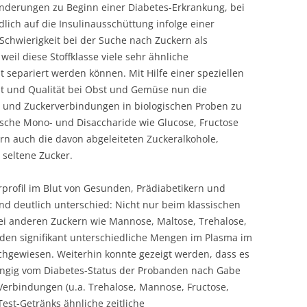
änderungen zu Beginn einer Diabetes-Erkrankung, bei
ich auf die Insulinausschüttung infolge einer
 Schwierigkeit bei der Suche nach Zuckern als
eil diese Stoffklasse viele sehr ähnliche
 separiert werden können. Mit Hilfe einer speziellen
eit und Qualität bei Obst und Gemüse nun die
rn und Zuckerverbindungen in biologischen Proben zu
ische Mono- und Disaccharide wie Glucose, Fructose
n auch die davon abgeleiteten Zuckeralkohole,
seltene Zucker.
rprofil im Blut von Gesunden, Prädiabetikern und
nd deutlich unterschied: Nicht nur beim klassischen
ei anderen Zuckern wie Mannose, Maltose, Trehalose,
den signifikant unterschiedliche Mengen im Plasma im
hgewiesen. Weiterhin konnte gezeigt werden, dass es
ngig vom Diabetes-Status der Probanden nach Gabe
Verbindungen (u.a. Trehalose, Mannose, Fructose,
est-Getränks ähnliche zeitliche