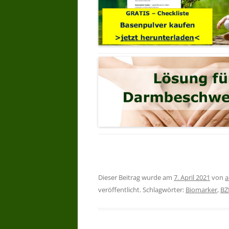
Dieser Beitrag wurde am
7. April 2021
von
a
veröffentlicht. Schlagwörter:
Biomarker
,
BZ