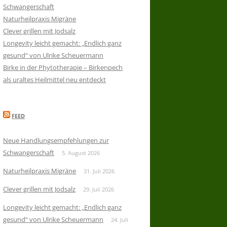
Schwangerschaft
Naturheilpraxis Migräne
Clever grillen mit Jodsalz
Longevity leicht gemacht: „Endlich ganz
gesund“ von Ulrike Scheuermann
Birke in der Phytotherapie – Birkenpech
als uraltes Heilmittel neu entdeckt
FEED
Neue Handlungsempfehlungen zur
Schwangerschaft
5. August 2026
Naturheilpraxis Migräne
31. Juli 2026
Clever grillen mit Jodsalz
29. Juli 2026
Longevity leicht gemacht: „Endlich ganz
gesund“ von Ulrike Scheuermann
24. Juli