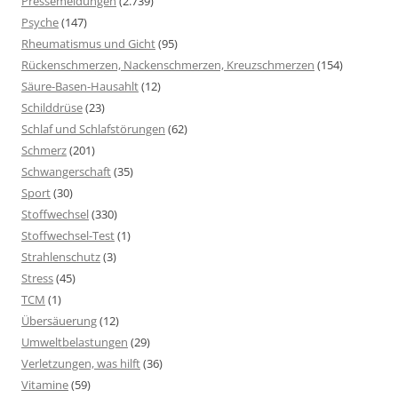
Pressemeldungen
(2.739)
Psyche
(147)
Rheumatismus und Gicht
(95)
Rückenschmerzen, Nackenschmerzen, Kreuzschmerzen
(154)
Säure-Basen-Hausahlt
(12)
Schilddrüse
(23)
Schlaf und Schlafstörungen
(62)
Schmerz
(201)
Schwangerschaft
(35)
Sport
(30)
Stoffwechsel
(330)
Stoffwechsel-Test
(1)
Strahlenschutz
(3)
Stress
(45)
TCM
(1)
Übersäuerung
(12)
Umweltbelastungen
(29)
Verletzungen, was hilft
(36)
Vitamine
(59)