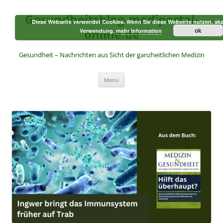
Zum
Inhalt
Gesundheitsblog-mediportal-
springen
Diese Webseite verwendet Cookies. Wenn Sie diese Webseite nutzen, akz
online.de
ok
Verwendung.
mehr Information
Gesundheit – Nachrichten aus Sicht der ganzheitlichen Medizin
Menü