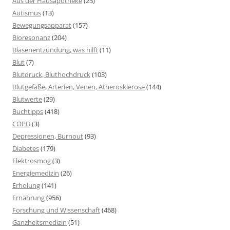
Aus der Hausapotheke
(23)
Autismus
(13)
Bewegungsapparat
(157)
Bioresonanz
(204)
Blasenentzündung, was hilft
(11)
Blut
(7)
Blutdruck, Bluthochdruck
(103)
Blutgefäße, Arterien, Venen, Atherosklerose
(144)
Blutwerte
(29)
Buchtipps
(418)
COPD
(3)
Depressionen, Burnout
(93)
Diabetes
(179)
Elektrosmog
(3)
Energiemedizin
(26)
Erholung
(141)
Ernährung
(956)
Forschung und Wissenschaft
(468)
Ganzheitsmedizin
(51)