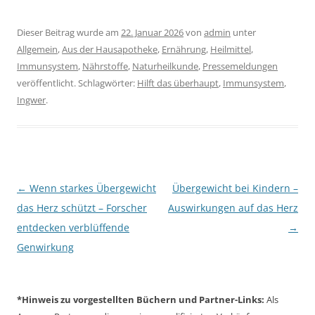
Dieser Beitrag wurde am
22. Januar 2026
von
admin
unter
Allgemein
,
Aus der Hausapotheke
,
Ernährung
,
Heilmittel
,
Immunsystem
,
Nährstoffe
,
Naturheilkunde
,
Pressemeldungen
veröffentlicht. Schlagwörter:
Hilft das überhaupt
,
Immunsystem
,
Ingwer
.
Beitragsnavigation
←
Wenn starkes Übergewicht
Übergewicht bei Kindern –
das Herz schützt – Forscher
Auswirkungen auf das Herz
entdecken verblüffende
→
Genwirkung
*Hinweis zu vorgestellten Büchern und Partner-Links:
Als