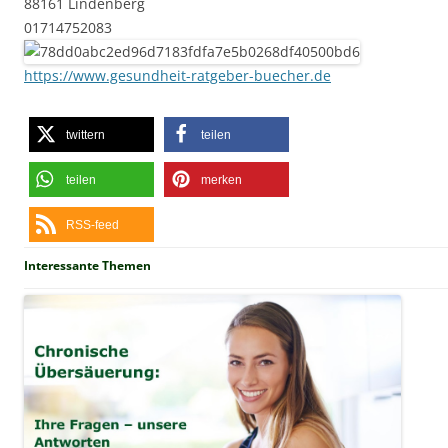
88161 Lindenberg
01714752083
https://www.gesundheit-ratgeber-buecher.de
twittern
teilen
teilen
merken
RSS-feed
Interessante Themen