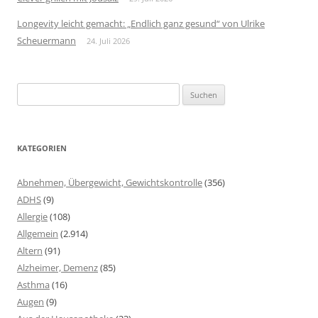
Longevity leicht gemacht: „Endlich ganz gesund“ von Ulrike
Scheuermann
24. Juli 2026
Suchen
nach:
KATEGORIEN
Abnehmen, Übergewicht, Gewichtskontrolle
(356)
ADHS
(9)
Allergie
(108)
Allgemein
(2.914)
Altern
(91)
Alzheimer, Demenz
(85)
Asthma
(16)
Augen
(9)