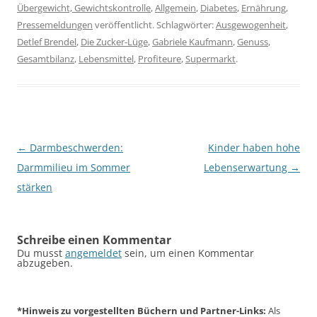
Übergewicht, Gewichtskontrolle
,
Allgemein
,
Diabetes
,
Ernährung
,
Pressemeldungen
veröffentlicht. Schlagwörter:
Ausgewogenheit
,
Detlef Brendel
,
Die Zucker-Lüge
,
Gabriele Kaufmann
,
Genuss
,
Gesamtbilanz
,
Lebensmittel
,
Profiteure
,
Supermarkt
.
Beitragsnavigation
←
Darmbeschwerden:
Kinder haben hohe
Darmmilieu im Sommer
Lebenserwartung
→
stärken
Schreibe einen Kommentar
Du musst
angemeldet
sein, um einen Kommentar
abzugeben.
*Hinweis zu vorgestellten Büchern und Partner-Links:
Als