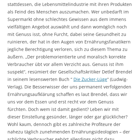
stattdessen, die Lebensmittelindustrie mit ihren Produkten
als Feind des Menschen auszumachen. Wer unbedarft im
Supermarkt ohne schlechtes Gewissen aus dem immens
vielfältigen Angebot auswählt und dann womöglich noch
mit Genuss isst, ohne Furcht, dabei seine Gesundheit zu
ruinieren, der hat in den Augen von Ernährungsfanatikern
jegliche Berechtigung verloren, sich zu diesem Thema zu
äußern. „Der problemorientierte und moralisch korrekte
Verbraucher übt vor allem Verzicht aus. Genuss ist ihm
suspekt“, resümiert der Gesellschaftskritiker Detlef Brendel
in seinem lesenswerten Buch “
Die Zucker-Lüge
“ (Ludwig-
Verlag). Die Besserwisser der uns permanent verfolgenden
Ernährungsaufklärung schaffen es laut Brendel, dass wir
uns vor dem Essen und erst recht vor dem Genuss
fürchten. Doch wem ist damit gedient? Leben wir mit
dieser Einstellung gesünder, länger oder gar glücklicher?
Wohl kaum, dennoch gibt es zahlreiche Profiteure der
nahezu täglich zunehmenden Ernährungsideologien – der
schlichte Verbraucher gehört allerdings nicht dazu.