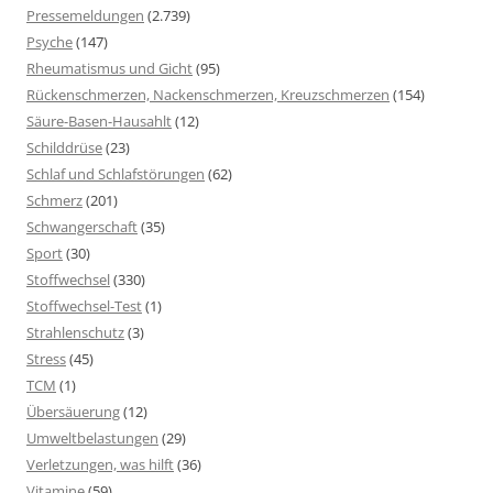
Pressemeldungen
(2.739)
Psyche
(147)
Rheumatismus und Gicht
(95)
Rückenschmerzen, Nackenschmerzen, Kreuzschmerzen
(154)
Säure-Basen-Hausahlt
(12)
Schilddrüse
(23)
Schlaf und Schlafstörungen
(62)
Schmerz
(201)
Schwangerschaft
(35)
Sport
(30)
Stoffwechsel
(330)
Stoffwechsel-Test
(1)
Strahlenschutz
(3)
Stress
(45)
TCM
(1)
Übersäuerung
(12)
Umweltbelastungen
(29)
Verletzungen, was hilft
(36)
Vitamine
(59)