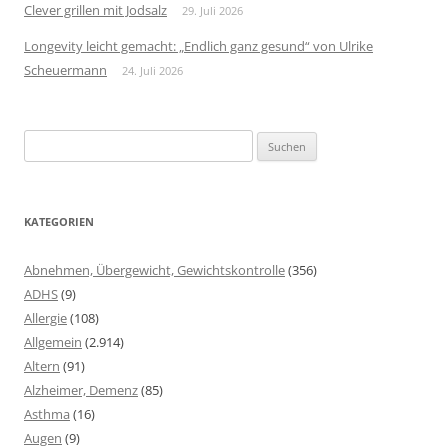
Clever grillen mit Jodsalz
29. Juli 2026
Longevity leicht gemacht: „Endlich ganz gesund“ von Ulrike
Scheuermann
24. Juli 2026
Suchen
nach:
KATEGORIEN
Abnehmen, Übergewicht, Gewichtskontrolle
(356)
ADHS
(9)
Allergie
(108)
Allgemein
(2.914)
Altern
(91)
Alzheimer, Demenz
(85)
Asthma
(16)
Augen
(9)