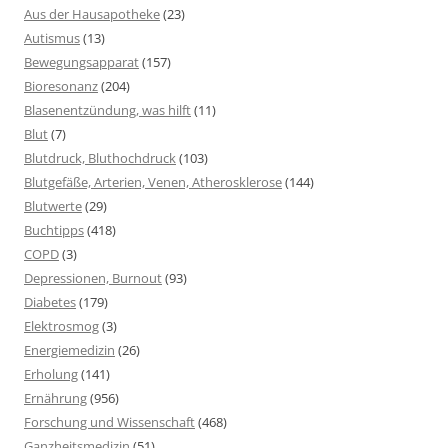
Aus der Hausapotheke
(23)
Autismus
(13)
Bewegungsapparat
(157)
Bioresonanz
(204)
Blasenentzündung, was hilft
(11)
Blut
(7)
Blutdruck, Bluthochdruck
(103)
Blutgefäße, Arterien, Venen, Atherosklerose
(144)
Blutwerte
(29)
Buchtipps
(418)
COPD
(3)
Depressionen, Burnout
(93)
Diabetes
(179)
Elektrosmog
(3)
Energiemedizin
(26)
Erholung
(141)
Ernährung
(956)
Forschung und Wissenschaft
(468)
Ganzheitsmedizin
(51)