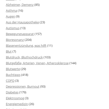
Alzheimer, Demenz
(85)
Asthma
(16)
Augen
(9)
Aus der Hausapotheke
(23)
Autismus
(13)
Bewegungsapparat
(157)
Bioresonanz
(204)
Blasenentzündung, was hilft
(11)
Blut
(7)
Blutdruck, Bluthochdruck
(103)
Blutgefäße, Arterien, Venen, Atherosklerose
(144)
Blutwerte
(29)
Buchtipps
(418)
COPD
(3)
Depressionen, Burnout
(93)
Diabetes
(179)
Elektrosmog
(3)
Energiemedizin
(26)