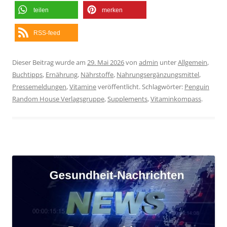
teilen
merken
RSS-feed
Dieser Beitrag wurde am
29. Mai 2026
von
admin
unter
Allgemein
,
Buchtipps
,
Ernährung
,
Nährstoffe
,
Nahrungsergänzungsmittel
,
Pressemeldungen
,
Vitamine
veröffentlicht. Schlagwörter:
Penguin
Random House Verlagsgruppe
,
Supplements
,
Vitaminkompass
.