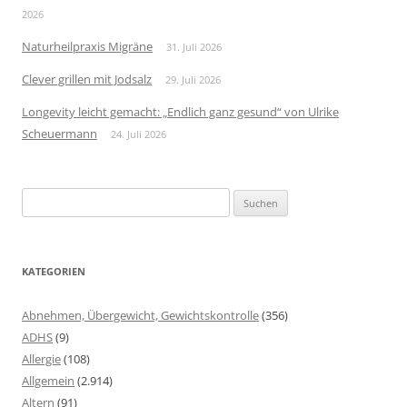
2026
Naturheilpraxis Migräne
31. Juli 2026
Clever grillen mit Jodsalz
29. Juli 2026
Longevity leicht gemacht: „Endlich ganz gesund“ von Ulrike
Scheuermann
24. Juli 2026
Suchen
nach:
KATEGORIEN
Abnehmen, Übergewicht, Gewichtskontrolle
(356)
ADHS
(9)
Allergie
(108)
Allgemein
(2.914)
Altern
(91)