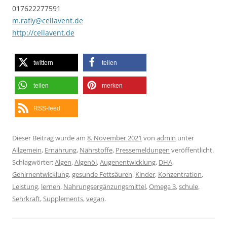
017622277591
m.rafiy@cellavent.de
http://cellavent.de
twittern
teilen
teilen
merken
RSS-feed
Dieser Beitrag wurde am
8. November 2021
von
admin
unter
Allgemein
,
Ernährung
,
Nährstoffe
,
Pressemeldungen
veröffentlicht.
Schlagwörter:
Algen
,
Algenöl
,
Augenentwicklung
,
DHA
,
Gehirnentwicklung
,
gesunde Fettsäuren
,
Kinder
,
Konzentration
,
Leistung
,
lernen
,
Nahrungsergänzungsmittel
,
Omega 3
,
schule
,
Sehrkraft
,
Supplements
,
vegan
.