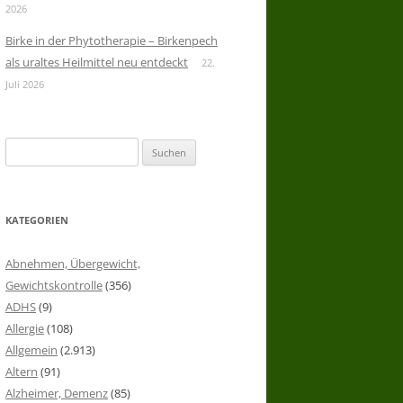
2026
Birke in der Phytotherapie – Birkenpech
als uraltes Heilmittel neu entdeckt
22.
Juli 2026
Suchen
nach:
KATEGORIEN
Abnehmen, Übergewicht,
Gewichtskontrolle
(356)
ADHS
(9)
Allergie
(108)
Allgemein
(2.913)
Altern
(91)
Alzheimer, Demenz
(85)