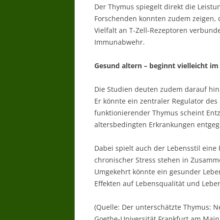
Der Thymus spiegelt direkt die Leist
Forschenden konnten zudem zeigen, 
Vielfalt an T-Zell-Rezeptoren verbunde
Immunabwehr.
Gesund altern – beginnt vielleicht i
Die Studien deuten zudem darauf hin
Er könnte ein zentraler Regulator des
funktionierender Thymus scheint Ent
altersbedingten Erkrankungen entge
Dabei spielt auch der Lebensstil ei
chronischer Stress stehen in Zusamm
Umgekehrt könnte ein gesunder Lebens
Effekten auf Lebensqualität und Lebe
(Quelle: Der unterschätzte Thymus: N
Goethe-Universität Frankfurt am Main