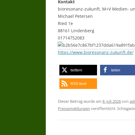
Kontakt
bioresonanz-zukunft, M+V Medien- un
Michael Petersen
Ried 1e
88161 Lindenberg
01714752083
https://www.bioresonanz-zukunft.de/
twittern
teilen
RSS-feed
Dieser Beitrag wurde am
8. Juli 2026
von
ad
Pressemeldungen
veröffentlicht. Schlagwö