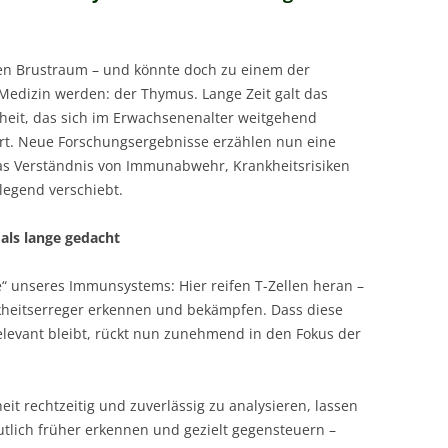
eren Brustraum – und könnte doch zu einem der
Medizin werden: der Thymus. Lange Zeit galt das
dheit, das sich im Erwachsenenalter weitgehend
ert. Neue Forschungsergebnisse erzählen nun eine
 das Verständnis von Immunabwehr, Krankheitsrisiken
egend verschiebt.
als lange gedacht
e“ unseres Immunsystems: Hier reifen T-Zellen heran –
nkheitserreger erkennen und bekämpfen. Dass diese
levant bleibt, rückt nun zunehmend in den Fokus der
t rechtzeitig und zuverlässig zu analysieren, lassen
eutlich früher erkennen und gezielt gegensteuern –