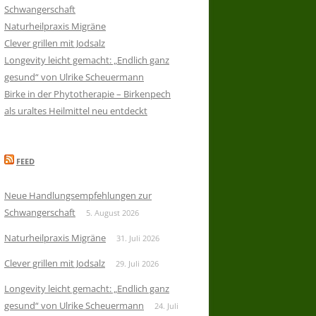
Schwangerschaft
Naturheilpraxis Migräne
Clever grillen mit Jodsalz
Longevity leicht gemacht: „Endlich ganz
gesund“ von Ulrike Scheuermann
Birke in der Phytotherapie – Birkenpech
als uraltes Heilmittel neu entdeckt
FEED
Neue Handlungsempfehlungen zur
Schwangerschaft
5. August 2026
Naturheilpraxis Migräne
31. Juli 2026
Clever grillen mit Jodsalz
29. Juli 2026
Longevity leicht gemacht: „Endlich ganz
gesund“ von Ulrike Scheuermann
24. Juli