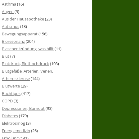
Asthma
(16)
Augen
(9)
Aus der Hausapotheke
(23)
Autismus
(13)
Bewegungsapparat
(156)
Bioresonanz
(204)
Blasenentzündung, was hilft
(11)
Blut
(7)
Blutdruck, Bluthochdruck
(103)
Blutgefäße, Arterien, Venen,
Atherosklerose
(144)
Blutwerte
(29)
Buchtipps
(417)
COPD
(3)
Depressionen, Burnout
(93)
Diabetes
(179)
Elektrosmog
(3)
Energiemedizin
(26)
Erholung
(141)