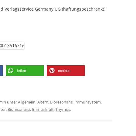
d Verlagsservice Germany UG (haftungsbeschränkt)
teilen
merken
min
unter
Allgemein
,
Altern
,
Bioresonanz
,
Immunsystem
,
rter:
Bioresonanz
,
Immunkraft
,
Thymus
.