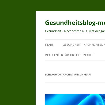
Zum
Inhalt
springen
Gesundheitsblog-me
Gesundheit – Nachrichten aus Sicht der ga
START
GESUNDHEIT – NACHRICHTEN A
INFO-CENTER FÜR IHRE GESUNDHEIT
SCHLAGWORTARCHIV:
IMMUNKRAFT