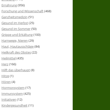
Ernährung
(956)
Forschung und Wissenschaft
(468)
Ganzheitsmedizin
(51)
Gesund im Herbst
(25)
Gesund im Sommer
(50)
Grippe und Erkältung
(100)
Harnwege, Nieren
(29)
Haut, Hautausschläge
(84)
Heilkraft des Obstes
(22)
Heilmittel
(435)
Herz
(166)
Hilft das überhaupt
(8)
Hitze
(1)
Hören
(4)
Hormonsystem
(17)
Immunsystem
(425)
Initiativen
(12)
Kindergesundheit
(11)