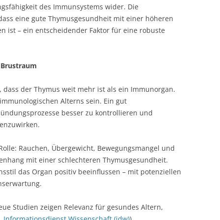
ungsfähigkeit des Immunsystems wider. Die
dass eine gute Thymusgesundheit mit einer höheren
n ist – ein entscheidender Faktor für eine robuste
m Brustraum
, dass der Thymus weit mehr ist als ein Immunorgan.
 immunologischen Alterns sein. Ein gut
zündungsprozesse besser zu kontrollieren und
genzuwirken.
ne Rolle: Rauchen, Übergewicht, Bewegungsmangel und
enhang mit einer schlechteren Thymusgesundheit.
stil das Organ positiv beeinflussen – mit potenziellen
nserwartung.
eue Studien zeigen Relevanz für gesundes Altern,
,
Informationsdienst Wissenschaft (idw)
)