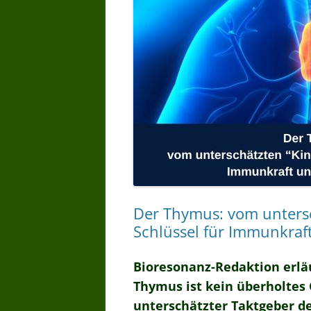
Der Thymus: vom unters
Schlüssel für Immunkraf
Bioresonanz-Redaktion erläu
Thymus ist kein überholtes 
unterschätzter Taktgeber 