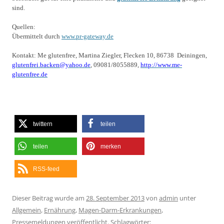
sind.
Quellen:
Übermittelt durch
www.pr-gateway.de
Kontakt: Me glutenfree, Martina Ziegler, Flecken 10, 86738
Deiningen,
glutenfrei.backen@yahoo.de
, 09081/8055889,
http://www.me-
glutenfree.de
twittern
teilen
teilen
merken
RSS-feed
Dieser Beitrag wurde am
28. September 2013
von
admin
unter
Allgemein
,
Ernährung
,
Magen-Darm-Erkrankungen
,
Pressemeldungen
veröffentlicht. Schlagwörter: