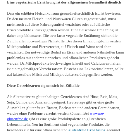
Eine vegetarische Ernährung ist der allgemeinen Gesundheit dienlich
Dass ein erhöhter Fleischkonsum gesundheitsschädlich ist, ist bewiesen.
Da den meisten Fleisch- und Wurstwaren Gluten zugesetzt wird, muss
meist auch auf diese Nahrungsmittel verzichtet oder auf diätische
Ersatzprodukte zurückgegriffen werden. Eine fleischlose Ernährung ist
daher empfehlenswert. Die ovo-lacto-vegetabile Ernährung sichert die
Zufuhr aller notwendigen Nährstoffe. Bei dieser Ernährungsform werden
Milchprodukte und Eier verzehrt, auf Fleisch und Wurst wird aber
verzichtet. Der notwendige Bedarf an Eisen und anderen Nährstoffen kann
problemlos mit anderen tierischen und pflanzlichen Produkten gedeckt
werden. Da Milchprodukte hochwertiges Eiweiß und Calcium enthalten,
ist ein regelmäßiger Verzehr ratsam. Besteht eine Laktoseintoleranz, sollte
auf laktosefreie Milch und Milchprodukte zurückgegriffen werden.
Diese Getreidearten eignen sich bei Zöliakie
Als Alternative zu glutenhaltigen Getreidearten sind Hirse, Reis, Mais,
Soja, Quinoa und Amaranth geeignet. Heutzutage gibt es eine große
Auswahl an glutenfreien Broten, Backwaren und anderen Getreidearten,
welche ohne Probleme verzehrt werden können. Bei
www.me-
glutenfree.de
gibt es eine große Produktpalette an glutenfreien
Lebensmitteln. Neu im Sortiment sind vegetarische Produkte, die
besonders gut für eine pflanzliche und
glutenfreie Ernährung
geeignet