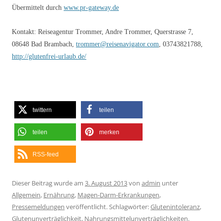
Übermittelt durch
www.pr-gateway.de
Kontakt: Reiseagentur Trommer, Andre Trommer, Querstrasse 7,
08648 Bad Brambach,
trommer@reisenavigator.com
, 03743821788,
http://glutenfrei-urlaub.de/
twittern
teilen
teilen
merken
RSS-feed
Dieser Beitrag wurde am
3. August 2013
von
admin
unter
Allgemein
,
Ernährung
,
Magen-Darm-Erkrankungen
,
Pressemeldungen
veröffentlicht. Schlagwörter:
Glutenintoleranz
,
Glutenunverträglichkeit
,
Nahrungsmittelunverträglichkeiten
.