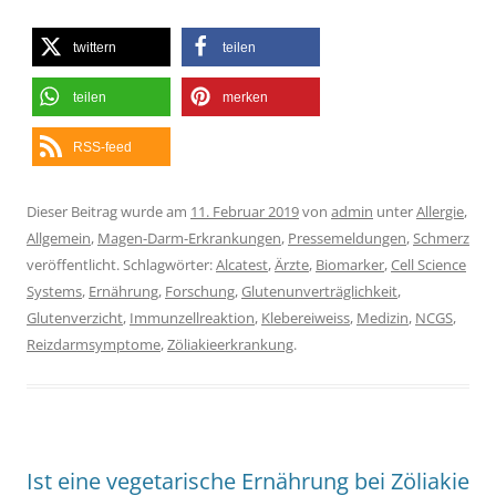
twittern
teilen
teilen
merken
RSS-feed
Dieser Beitrag wurde am
11. Februar 2019
von
admin
unter
Allergie
,
Allgemein
,
Magen-Darm-Erkrankungen
,
Pressemeldungen
,
Schmerz
veröffentlicht. Schlagwörter:
Alcatest
,
Ärzte
,
Biomarker
,
Cell Science
Systems
,
Ernährung
,
Forschung
,
Glutenunverträglichkeit
,
Glutenverzicht
,
Immunzellreaktion
,
Klebereiweiss
,
Medizin
,
NCGS
,
Reizdarmsymptome
,
Zöliakieerkrankung
.
Ist eine vegetarische Ernährung bei Zöliakie