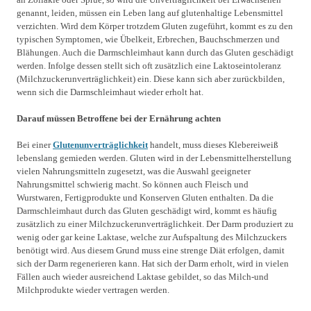
genannt, leiden, müssen ein Leben lang auf glutenhaltige Lebensmittel
verzichten. Wird dem Körper trotzdem Gluten zugeführt, kommt es zu den
typischen Symptomen, wie Übelkeit, Erbrechen, Bauchschmerzen und
Blähungen. Auch die Darmschleimhaut kann durch das Gluten geschädigt
werden. Infolge dessen stellt sich oft zusätzlich eine Laktoseintoleranz
(Milchzuckerunverträglichkeit) ein. Diese kann sich aber zurückbilden,
wenn sich die Darmschleimhaut wieder erholt hat.
Darauf müssen Betroffene bei der Ernährung achten
Bei einer
Glutenunverträglichkeit
handelt, muss dieses Klebereiweiß
lebenslang gemieden werden. Gluten wird in der Lebensmittelherstellung
vielen Nahrungsmitteln zugesetzt, was die Auswahl geeigneter
Nahrungsmittel schwierig macht. So können auch Fleisch und
Wurstwaren, Fertigprodukte und Konserven Gluten enthalten. Da die
Darmschleimhaut durch das Gluten geschädigt wird, kommt es häufig
zusätzlich zu einer Milchzuckerunverträglichkeit. Der Darm produziert zu
wenig oder gar keine Laktase, welche zur Aufspaltung des Milchzuckers
benötigt wird. Aus diesem Grund muss eine strenge Diät erfolgen, damit
sich der Darm regenerieren kann. Hat sich der Darm erholt, wird in vielen
Fällen auch wieder ausreichend Laktase gebildet, so das Milch-und
Milchprodukte wieder vertragen werden.