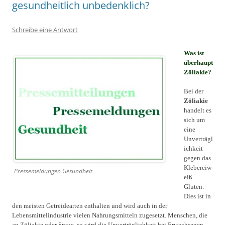
gesundheitlich unbedenklich?
Schreibe eine Antwort
Was ist
überhaupt
Zöliakie?
Bei der
Zöliakie
handelt es
sich um
eine
Unverträgl
ichkeit
gegen das
Klebereiw
Pressemeldungen Gesundheit
eiß
Gluten.
Dies ist in
den meisten Getreidearten enthalten und wird auch in der
Lebensmittelindustrie vielen Nahrungsmitteln zugesetzt. Menschen, die
an Zöliakie oder Sprue, so wird die Unverträglichkeit bei Erwachsenen