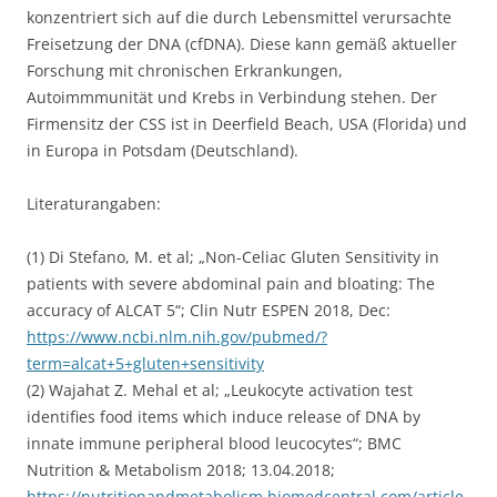
konzentriert sich auf die durch Lebensmittel verursachte
Freisetzung der DNA (cfDNA). Diese kann gemäß aktueller
Forschung mit chronischen Erkrankungen,
Autoimmmunität und Krebs in Verbindung stehen. Der
Firmensitz der CSS ist in Deerfield Beach, USA (Florida) und
in Europa in Potsdam (Deutschland).
Literaturangaben:
(1) Di Stefano, M. et al; „Non-Celiac Gluten Sensitivity in
patients with severe abdominal pain and bloating: The
accuracy of ALCAT 5“; Clin Nutr ESPEN 2018, Dec:
https://www.ncbi.nlm.nih.gov/pubmed/?
term=alcat+5+gluten+sensitivity
(2) Wajahat Z. Mehal et al; „Leukocyte activation test
identifies food items which induce release of DNA by
innate immune peripheral blood leucocytes“; BMC
Nutrition & Metabolism 2018; 13.04.2018;
https://nutritionandmetabolism.biomedcentral.com/article