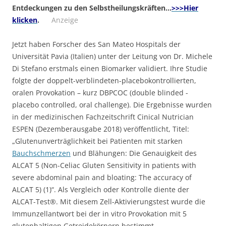
Entdeckungen zu den Selbstheilungskräften…
>>>Hier
klicken
.
Anzeige
Jetzt haben Forscher des San Mateo Hospitals der
Universität Pavia (Italien) unter der Leitung von Dr. Michele
Di Stefano erstmals einen Biomarker validiert. Ihre Studie
folgte der doppelt-verblindeten-placebokontrollierten,
oralen Provokation – kurz DBPCOC (double blinded -
placebo controlled, oral challenge). Die Ergebnisse wurden
in der medizinischen Fachzeitschrift Cinical Nutrician
ESPEN (Dezemberausgabe 2018) veröffentlicht, Titel:
„Glutenunverträglichkeit bei Patienten mit starken
Bauchschmerzen
und Blähungen: Die Genauigkeit des
ALCAT 5 (Non-Celiac Gluten Sensitivity in patients with
severe abdominal pain and bloating: The accuracy of
ALCAT 5) (1)“. Als Vergleich oder Kontrolle diente der
ALCAT-Test®. Mit diesem Zell-Aktivierungstest wurde die
Immunzellantwort bei der in vitro Provokation mit 5
glutenhaltigen Getreidekörnern bestimmt.