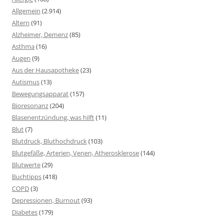
Allgemein
(2.914)
Altern
(91)
Alzheimer, Demenz
(85)
Asthma
(16)
Augen
(9)
Aus der Hausapotheke
(23)
Autismus
(13)
Bewegungsapparat
(157)
Bioresonanz
(204)
Blasenentzündung, was hilft
(11)
Blut
(7)
Blutdruck, Bluthochdruck
(103)
Blutgefäße, Arterien, Venen, Atherosklerose
(144)
Blutwerte
(29)
Buchtipps
(418)
COPD
(3)
Depressionen, Burnout
(93)
Diabetes
(179)