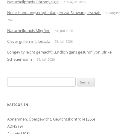
Naturheilpraxis Fibromyalgie
7. August 2026
Neue Handlungsempfehlungen zur Schwangerschaft
5. August
2026
Naturheilpraxis Migräne
31. Juli 2026
Clever grillen mit Jodsalz
29. Juli 2026
Longevity leicht gemacht: „Endlich ganz gesund“ von Ulrike
Scheuermann
24. Juli 2026
Suchen
nach:
KATEGORIEN
Abnehmen, Übergewicht, Gewichtskontrolle
(356)
ADHS
(9)
Allergie
(108)