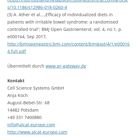
s/10.1186/s12986-018-0260-4
(3) A. Ather et al., „Efficacy of individualized diets in
patients with irritable bowel syndrome: a randomised
controlled trial“; BMJ Open Gastroenterol, vol. 4, no 1, p.
e000164, Sep 2017,
http://bmjopengastro.bmj.com/content/bmjgast/4/1/e00016
4.full.pdf
Übermittelt durch
www.pr-gateway.de
Kontakt
Cell Science Systems GmbH
Anja Koch
August-Bebel-Str. 68
14482 Potsdam
+49 331 7400880
info@alcat-europe.com
http://www.alcat-europe.com