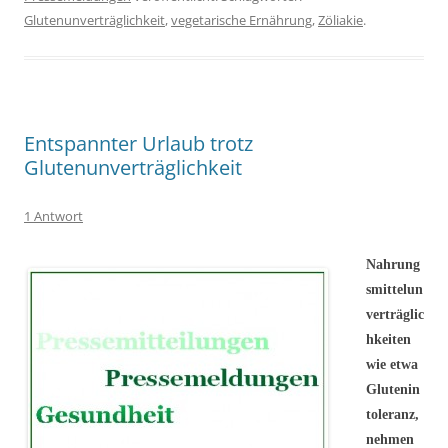
Glutenunverträglichkeit
,
vegetarische Ernährung
,
Zöliakie
.
Entspannter Urlaub trotz
Glutenunverträglichkeit
1 Antwort
Nahrung
smittelun
verträglic
hkeiten
wie etwa
Glutenin
toleranz,
nehmen