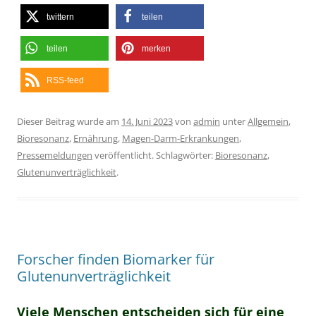
twittern
teilen
teilen
merken
RSS-feed
Dieser Beitrag wurde am
14. Juni 2023
von
admin
unter
Allgemein
,
Bioresonanz
,
Ernährung
,
Magen-Darm-Erkrankungen
,
Pressemeldungen
veröffentlicht. Schlagwörter:
Bioresonanz
,
Glutenunverträglichkeit
.
Forscher finden Biomarker für
Glutenunverträglichkeit
Viele Menschen entscheiden sich für eine