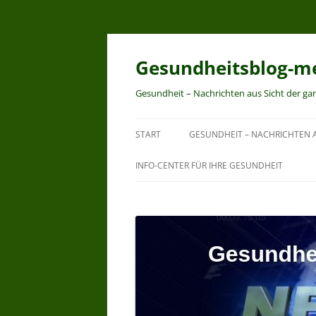
Zum
Inhalt
springen
Gesundheitsblog-me
Gesundheit – Nachrichten aus Sicht der ga
START
GESUNDHEIT – NACHRICHTEN A
INFO-CENTER FÜR IHRE GESUNDHEIT