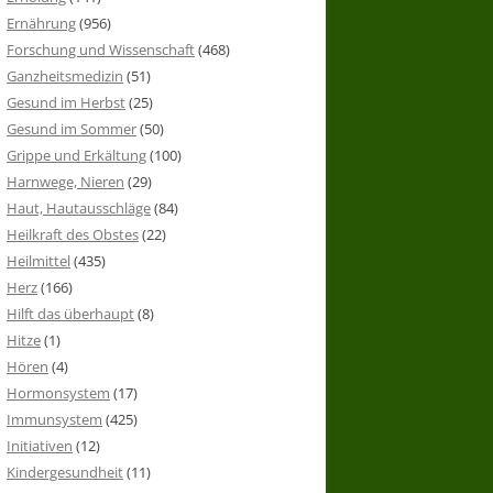
Ernährung
(956)
Forschung und Wissenschaft
(468)
Ganzheitsmedizin
(51)
Gesund im Herbst
(25)
Gesund im Sommer
(50)
Grippe und Erkältung
(100)
Harnwege, Nieren
(29)
Haut, Hautausschläge
(84)
Heilkraft des Obstes
(22)
Heilmittel
(435)
Herz
(166)
Hilft das überhaupt
(8)
Hitze
(1)
Hören
(4)
Hormonsystem
(17)
Immunsystem
(425)
Initiativen
(12)
Kindergesundheit
(11)