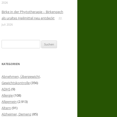
2026
Birke in der Phytotherapie – Birkenpech
als uraltes Heilmittel neu entdeckt
22.
Juli 2026
Suchen
nach:
KATEGORIEN
Abnehmen, Übergewicht,
Gewichtskontrolle
(356)
ADHS
(9)
Allergie
(108)
Allgemein
(2.913)
Altern
(91)
Alzheimer, Demenz
(85)