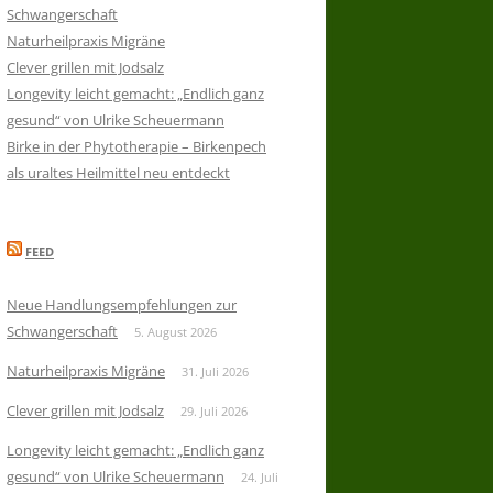
Schwangerschaft
Naturheilpraxis Migräne
Clever grillen mit Jodsalz
Longevity leicht gemacht: „Endlich ganz
gesund“ von Ulrike Scheuermann
Birke in der Phytotherapie – Birkenpech
als uraltes Heilmittel neu entdeckt
FEED
Neue Handlungsempfehlungen zur
Schwangerschaft
5. August 2026
Naturheilpraxis Migräne
31. Juli 2026
Clever grillen mit Jodsalz
29. Juli 2026
Longevity leicht gemacht: „Endlich ganz
gesund“ von Ulrike Scheuermann
24. Juli