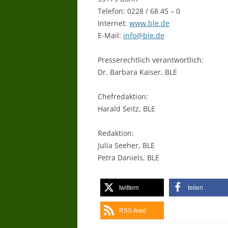
Telefon: 0228 / 68 45 – 0
Internet:
www.ble.de
E-Mail:
info@ble.de
Presserechtlich verantwortlich:
Dr. Barbara Kaiser, BLE
Chefredaktion:
Harald Seitz, BLE
Redaktion:
Julia Seeher, BLE
Petra Daniels, BLE
twittern
teilen
RSS-feed