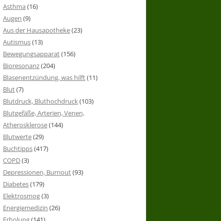
Asthma
(16)
Augen
(9)
Aus der Hausapotheke
(23)
Autismus
(13)
Bewegungsapparat
(156)
Bioresonanz
(204)
Blasenentzündung, was hilft
(11)
Blut
(7)
Blutdruck, Bluthochdruck
(103)
Blutgefäße, Arterien, Venen,
Atherosklerose
(144)
Blutwerte
(29)
Buchtipps
(417)
COPD
(3)
Depressionen, Burnout
(93)
Diabetes
(179)
Elektrosmog
(3)
Energiemedizin
(26)
Erholung
(141)