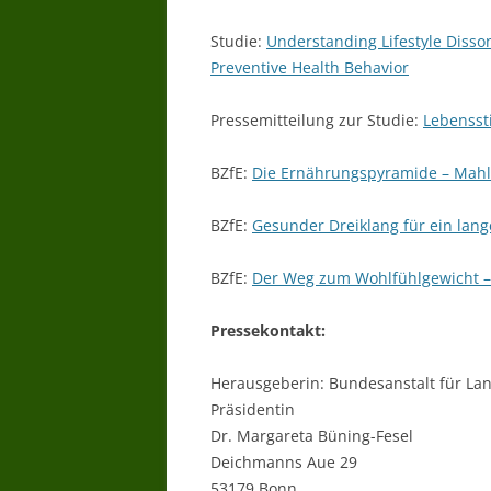
Studie:
Understanding Lifestyle Disso
Preventive Health Behavior
Pressemitteilung zur Studie:
Lebensst
BZfE:
Die Ernährungspyramide – Mahl
BZfE:
Gesunder Dreiklang für ein lan
BZfE:
Der Weg zum Wohlfühlgewicht – so
Pressekontakt:
Herausgeberin: Bundesanstalt für Lan
Präsidentin
Dr. Margareta Büning-Fesel
Deichmanns Aue 29
53179 Bonn