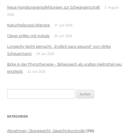
Neue Handlungsempfehlungen zur Schwangerschaft
5. August
2026
Naturheilpraxis Migräne
31. Juli 2026
Clever grillen mit Jodsalz
29. Juli 2026
Longevity leicht gemacht: „Endlich ganz gesund“ von Ulrike
Scheuermann
24. Juli 2026
Birke in der Phytotherapie – Birkenpech als uraltes Heilmittel neu
entdeckt
22. Juli 2026
Suchen
nach:
KATEGORIEN
Abnehmen, Übergewicht, Gewichtskontrolle
(356)