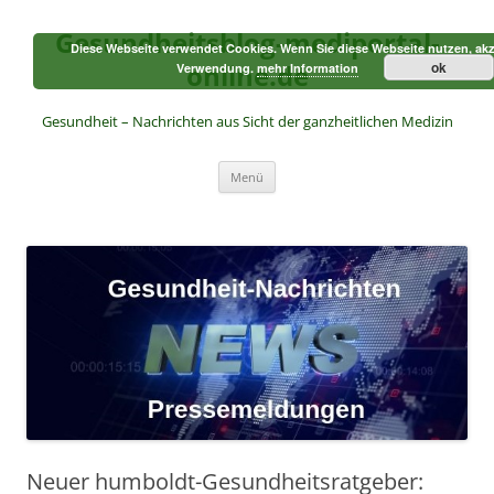
Zum
Inhalt
Gesundheitsblog-mediportal-
springen
Diese Webseite verwendet Cookies. Wenn Sie diese Webseite nutzen, akz
online.de
ok
Verwendung.
mehr Information
Gesundheit – Nachrichten aus Sicht der ganzheitlichen Medizin
Menü
Neuer humboldt-Gesundheitsratgeber: