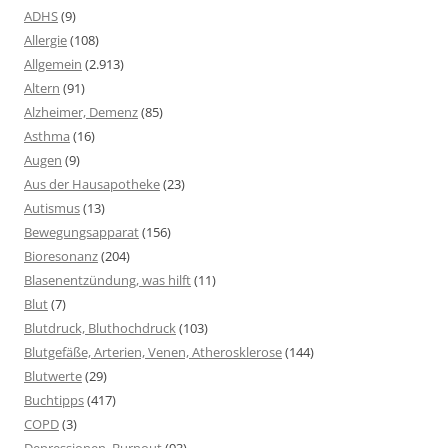
ADHS
(9)
Allergie
(108)
Allgemein
(2.913)
Altern
(91)
Alzheimer, Demenz
(85)
Asthma
(16)
Augen
(9)
Aus der Hausapotheke
(23)
Autismus
(13)
Bewegungsapparat
(156)
Bioresonanz
(204)
Blasenentzündung, was hilft
(11)
Blut
(7)
Blutdruck, Bluthochdruck
(103)
Blutgefäße, Arterien, Venen, Atherosklerose
(144)
Blutwerte
(29)
Buchtipps
(417)
COPD
(3)