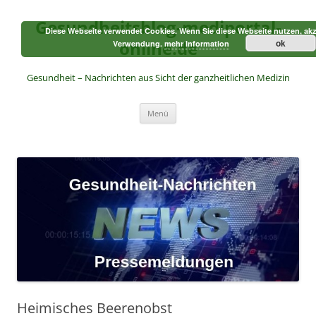
Zum
Inhalt
Gesundheitsblog-mediportal-
springen
Diese Webseite verwendet Cookies. Wenn Sie diese Webseite nutzen, akz
online.de
ok
Verwendung.
mehr Information
Gesundheit – Nachrichten aus Sicht der ganzheitlichen Medizin
Menü
Heimisches Beerenobst