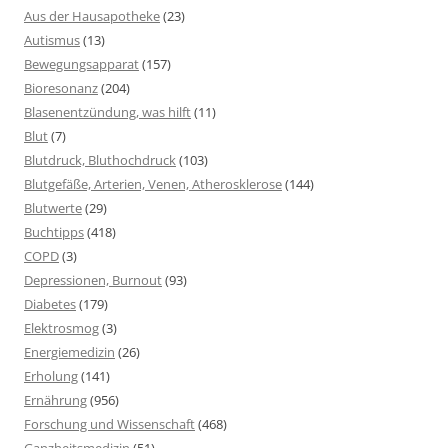
Aus der Hausapotheke
(23)
Autismus
(13)
Bewegungsapparat
(157)
Bioresonanz
(204)
Blasenentzündung, was hilft
(11)
Blut
(7)
Blutdruck, Bluthochdruck
(103)
Blutgefäße, Arterien, Venen, Atherosklerose
(144)
Blutwerte
(29)
Buchtipps
(418)
COPD
(3)
Depressionen, Burnout
(93)
Diabetes
(179)
Elektrosmog
(3)
Energiemedizin
(26)
Erholung
(141)
Ernährung
(956)
Forschung und Wissenschaft
(468)