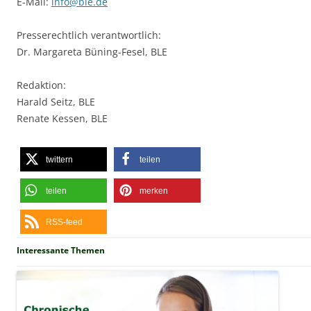
E-Mail:
info@ble.de
Presserechtlich verantwortlich:
Dr. Margareta Büning-Fesel, BLE
Redaktion:
Harald Seitz, BLE
Renate Kessen, BLE
twittern
teilen
teilen
merken
RSS-feed
Interessante Themen