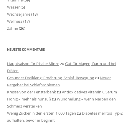
Vitamine
(59)
Wasser
(5)
Wechseljahre
(18)
Wellness
(17)
Zähne
(26)
NEUESTE KOMMENTARE
Hauptsaison für frische Minze
zu
Gut für Magen, Darm und bei
Diäten
Gesunder Dreiklang: Ernährung, Schlaf, Bewegung
zu
Neuer
Ratgeber bei Schlafproblemen
Kresse von der Fensterbank
zu
Antioxidatives Vitamin C Serum
Honig – mehr als nur süß
zu
Wundheilung – wenn Narben den
Schmerz verstärken
Wenig Zucker in den ersten 1.000 Tagen
zu
Diabetes mellitus Typ-2
aufhalten, bevor er beginnt