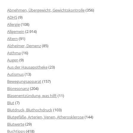
Abnehmen, Übergewicht, Gewichtskontrolle
(356)
ADHS
(9)
Allergie
(108)
Allgemein
(2.914)
Altern
(91)
Alzheimer, Demenz
(85)
Asthma
(16)
Augen
(9)
Aus der Hausapotheke
(23)
Autismus
(13)
Bewegungsapparat
(157)
Bioresonanz
(204)
Blasenentzündung, was hilft
(11)
Blut
(7)
Blutdruck, Bluthochdruck
(103)
Blutgefäße, Arterien, Venen, Atherosklerose
(144)
Blutwerte
(29)
Buchtipps
(418)