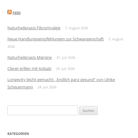
FEED
Naturheilpraxis Fibromyalgie
7. August 2026
Neue Handlungsempfehlungen zur Schwangerschaft
5. August
2026
Naturheilpraxis Migräne
31. Juli 2026
Clever grillen mit Jodsalz
29. Juli 2026
Longevity leicht gemacht: „Endlich ganz gesund“ von Ulrike
Scheuermann
24. Juli 2026
Suchen
nach:
KATEGORIEN