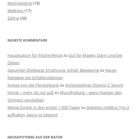
Wechseljahre
(18)
Wellness
(17)
Zähne
(26)
NEUESTE KOMMENTARE
Hauptsaison für frische Minze
zu
Gut für Magen, Darm und bei
Diäten
Gesunder Dreiklang: Ernährung, Schlaf, Bewegung
zu
Neuer
Ratgeber bei Schlafproblemen
Kresse von der Fensterbank
zu
Antioxidatives Vitamin C Serum
Honig – mehr als nur süß
zu
Wundheilung – wenn Narben den
Schmerz verstärken
Wenig Zucker in den ersten 1.000 Tagen
zu
Diabetes mellitus Typ-2
aufhalten, bevor er beginnt
HAUSAPOTHEKE AUS DER NATUR