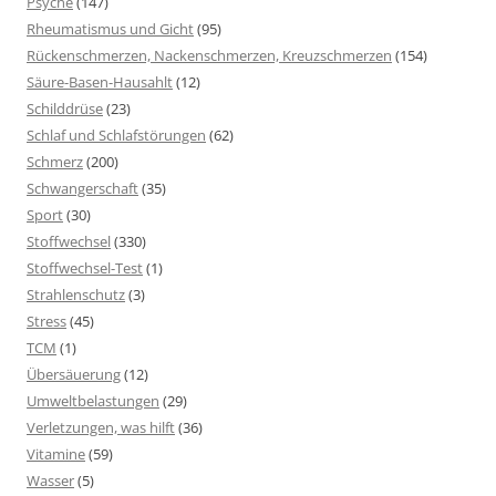
Psyche
(147)
Rheumatismus und Gicht
(95)
Rückenschmerzen, Nackenschmerzen, Kreuzschmerzen
(154)
Säure-Basen-Hausahlt
(12)
Schilddrüse
(23)
Schlaf und Schlafstörungen
(62)
Schmerz
(200)
Schwangerschaft
(35)
Sport
(30)
Stoffwechsel
(330)
Stoffwechsel-Test
(1)
Strahlenschutz
(3)
Stress
(45)
TCM
(1)
Übersäuerung
(12)
Umweltbelastungen
(29)
Verletzungen, was hilft
(36)
Vitamine
(59)
Wasser
(5)