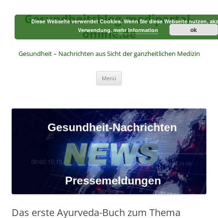
Zum
Inhalt
Gesundheitsblog-mediportal-
springen
Diese Webseite verwendet Cookies. Wenn Sie diese Webseite nutzen, akz
online.de
ok
Verwendung.
mehr Information
Gesundheit – Nachrichten aus Sicht der ganzheitlichen Medizin
Menü
Das erste Ayurveda-Buch zum Thema