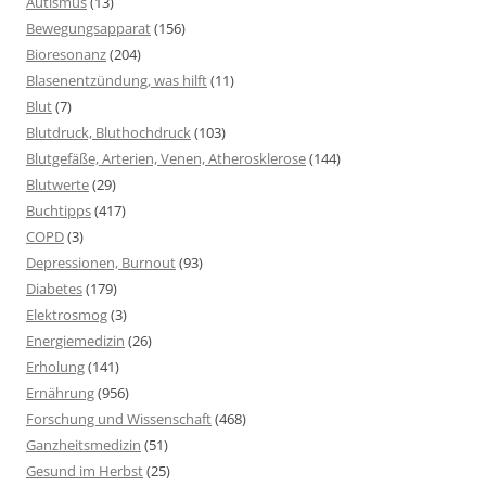
Autismus
(13)
Bewegungsapparat
(156)
Bioresonanz
(204)
Blasenentzündung, was hilft
(11)
Blut
(7)
Blutdruck, Bluthochdruck
(103)
Blutgefäße, Arterien, Venen, Atherosklerose
(144)
Blutwerte
(29)
Buchtipps
(417)
COPD
(3)
Depressionen, Burnout
(93)
Diabetes
(179)
Elektrosmog
(3)
Energiemedizin
(26)
Erholung
(141)
Ernährung
(956)
Forschung und Wissenschaft
(468)
Ganzheitsmedizin
(51)
Gesund im Herbst
(25)