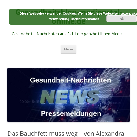
Zum
Inhalt
Gesundheitsblog-mediportal-
springen
Diese Webseite verwendet Cookies. Wenn Sie diese Webseite nutzen, akz
online.de
ok
Verwendung.
mehr Information
Gesundheit – Nachrichten aus Sicht der ganzheitlichen Medizin
Menü
Das Bauchfett muss weg – von Alexandra