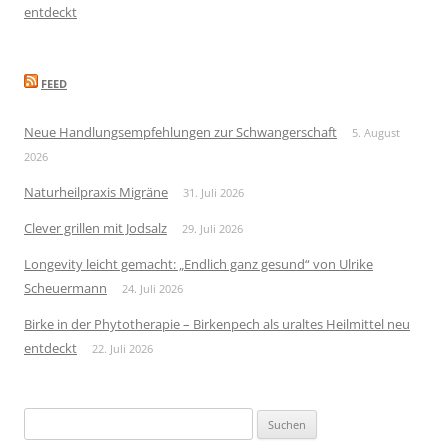
entdeckt
FEED
Neue Handlungsempfehlungen zur Schwangerschaft
5. August
2026
Naturheilpraxis Migräne
31. Juli 2026
Clever grillen mit Jodsalz
29. Juli 2026
Longevity leicht gemacht: „Endlich ganz gesund“ von Ulrike
Scheuermann
24. Juli 2026
Birke in der Phytotherapie – Birkenpech als uraltes Heilmittel neu
entdeckt
22. Juli 2026
Suchen
nach: