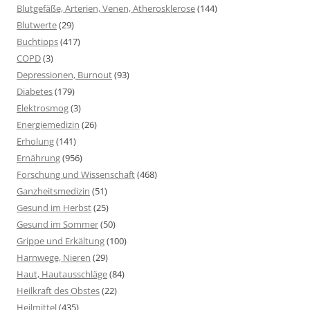
Blutgefäße, Arterien, Venen, Atherosklerose
(144)
Blutwerte
(29)
Buchtipps
(417)
COPD
(3)
Depressionen, Burnout
(93)
Diabetes
(179)
Elektrosmog
(3)
Energiemedizin
(26)
Erholung
(141)
Ernährung
(956)
Forschung und Wissenschaft
(468)
Ganzheitsmedizin
(51)
Gesund im Herbst
(25)
Gesund im Sommer
(50)
Grippe und Erkältung
(100)
Harnwege, Nieren
(29)
Haut, Hautausschläge
(84)
Heilkraft des Obstes
(22)
Heilmittel
(435)