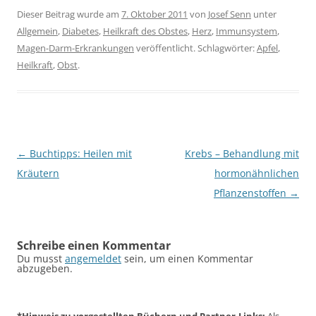
Dieser Beitrag wurde am
7. Oktober 2011
von
Josef Senn
unter
Allgemein
,
Diabetes
,
Heilkraft des Obstes
,
Herz
,
Immunsystem
,
Magen-Darm-Erkrankungen
veröffentlicht. Schlagwörter:
Apfel
,
Heilkraft
,
Obst
.
Beitragsnavigation
←
Buchtipps: Heilen mit
Krebs – Behandlung mit
Kräutern
hormonähnlichen
Pflanzenstoffen
→
Schreibe einen Kommentar
Du musst
angemeldet
sein, um einen Kommentar
abzugeben.