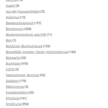
Augen
(9)
Aus der Hausapotheke
(23)
Autismus
(13)
Bewegungsapparat
(157)
Bioresonanz
(204)
Blasenentzündung, was hilft
(11)
Blut
(7)
Blutdruck, Bluthochdruck
(103)
Blutgefäße, Arterien, Venen, Atherosklerose
(144)
Blutwerte
(29)
Buchtipps
(418)
COPD
(3)
Depressionen, Burnout
(93)
Diabetes
(179)
Elektrosmog
(3)
Energiemedizin
(26)
Erholung
(141)
Ernährung
(956)