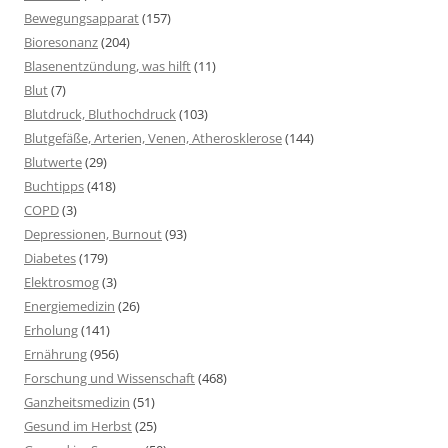
Bewegungsapparat
(157)
Bioresonanz
(204)
Blasenentzündung, was hilft
(11)
Blut
(7)
Blutdruck, Bluthochdruck
(103)
Blutgefäße, Arterien, Venen, Atherosklerose
(144)
Blutwerte
(29)
Buchtipps
(418)
COPD
(3)
Depressionen, Burnout
(93)
Diabetes
(179)
Elektrosmog
(3)
Energiemedizin
(26)
Erholung
(141)
Ernährung
(956)
Forschung und Wissenschaft
(468)
Ganzheitsmedizin
(51)
Gesund im Herbst
(25)