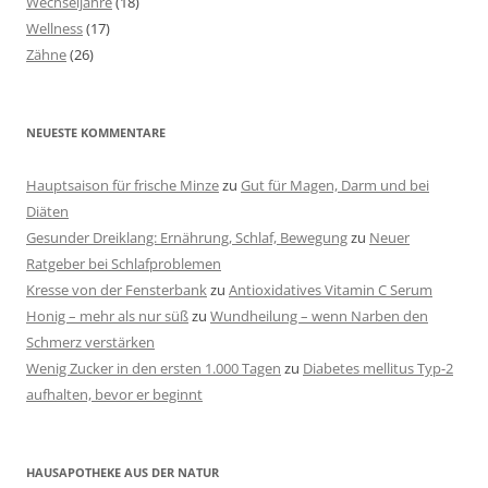
Wechseljahre
(18)
Wellness
(17)
Zähne
(26)
NEUESTE KOMMENTARE
Hauptsaison für frische Minze
zu
Gut für Magen, Darm und bei
Diäten
Gesunder Dreiklang: Ernährung, Schlaf, Bewegung
zu
Neuer
Ratgeber bei Schlafproblemen
Kresse von der Fensterbank
zu
Antioxidatives Vitamin C Serum
Honig – mehr als nur süß
zu
Wundheilung – wenn Narben den
Schmerz verstärken
Wenig Zucker in den ersten 1.000 Tagen
zu
Diabetes mellitus Typ-2
aufhalten, bevor er beginnt
HAUSAPOTHEKE AUS DER NATUR