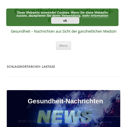
Zum
Inhalt
Gesundheitsblog-mediportal-
springen
Diese Webseite verwendet Cookies. Wenn Sie diese Webseite
nutzen, akzeptieren Sie deren Verwendung.
mehr Information
online.de
ok
Gesundheit – Nachrichten aus Sicht der ganzheitlichen Medizin
Menü
SCHLAGWORTARCHIV:
LAKTASE