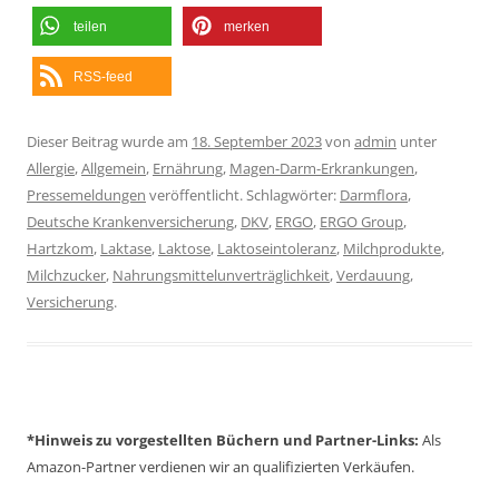
teilen
merken
RSS-feed
Dieser Beitrag wurde am
18. September 2023
von
admin
unter
Allergie
,
Allgemein
,
Ernährung
,
Magen-Darm-Erkrankungen
,
Pressemeldungen
veröffentlicht. Schlagwörter:
Darmflora
,
Deutsche Krankenversicherung
,
DKV
,
ERGO
,
ERGO Group
,
Hartzkom
,
Laktase
,
Laktose
,
Laktoseintoleranz
,
Milchprodukte
,
Milchzucker
,
Nahrungsmittelunverträglichkeit
,
Verdauung
,
Versicherung
.
*Hinweis zu vorgestellten Büchern und Partner-Links:
Als
Amazon-Partner verdienen wir an qualifizierten Verkäufen.