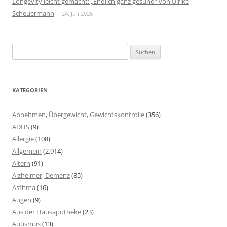
Longevity leicht gemacht: „Endlich ganz gesund“ von Ulrike
Scheuermann
24. Juli 2026
Suchen
nach:
KATEGORIEN
Abnehmen, Übergewicht, Gewichtskontrolle
(356)
ADHS
(9)
Allergie
(108)
Allgemein
(2.914)
Altern
(91)
Alzheimer, Demenz
(85)
Asthma
(16)
Augen
(9)
Aus der Hausapotheke
(23)
Autismus
(13)