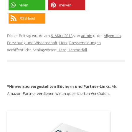
teilen
merken
RSS-feed
Dieser Beitrag wurde am
6. März 2013
von
admin
unter
Allgemein
,
Forschung und Wissenschaft
,
Herz
,
Pressemeldungen
veröffentlicht. Schlagwörter:
Herz
,
Herznotfall
.
*Hinweis zu vorgestellten Büchern und Partner-Links:
Als
Amazon-Partner verdienen wir an qualifizierten Verkäufen.