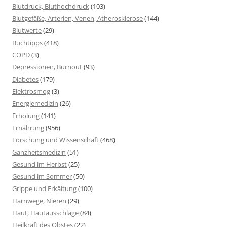
Blutdruck, Bluthochdruck
(103)
Blutgefäße, Arterien, Venen, Atherosklerose
(144)
Blutwerte
(29)
Buchtipps
(418)
COPD
(3)
Depressionen, Burnout
(93)
Diabetes
(179)
Elektrosmog
(3)
Energiemedizin
(26)
Erholung
(141)
Ernährung
(956)
Forschung und Wissenschaft
(468)
Ganzheitsmedizin
(51)
Gesund im Herbst
(25)
Gesund im Sommer
(50)
Grippe und Erkältung
(100)
Harnwege, Nieren
(29)
Haut, Hautausschläge
(84)
Heilkraft des Obstes
(22)