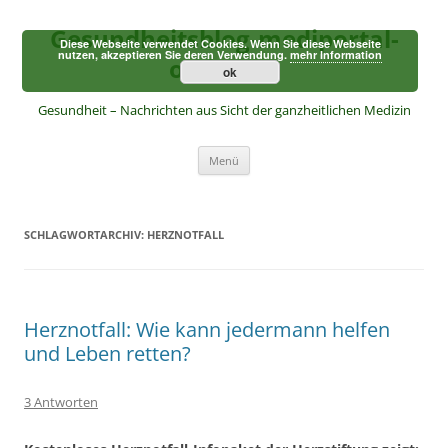
Zum
Inhalt
Gesundheitsblog-mediportal-
springen
Diese Webseite verwendet Cookies. Wenn Sie diese Webseite
nutzen, akzeptieren Sie deren Verwendung.
mehr Information
online.de
ok
Gesundheit – Nachrichten aus Sicht der ganzheitlichen Medizin
Menü
SCHLAGWORTARCHIV:
HERZNOTFALL
Herznotfall: Wie kann jedermann helfen
und Leben retten?
3 Antworten