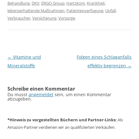
Behandlung
,
DKV
,
ERGO Group
,
Hartzkom
,
Krankheit
,
lebenserhaltende Maßnahmen
,
Patientenverfügung
,
Unfall
,
Verbraucher
,
Versicherung
,
Vorsorge
.
Beitragsnavigation
←
Vitamine und
Folgen eines Schlaganfalls
Mineralstoffe
effektiv begrenzen
→
Schreibe einen Kommentar
Du musst
angemeldet
sein, um einen Kommentar
abzugeben.
*Hinweis zu vorgestellten Büchern und Partner-Links:
Als
Amazon-Partner verdienen wir an qualifizierten Verkäufen.