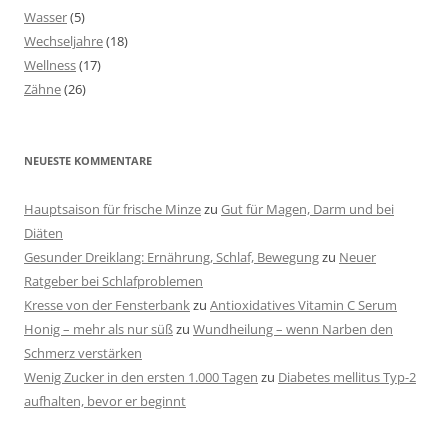
Wasser
(5)
Wechseljahre
(18)
Wellness
(17)
Zähne
(26)
NEUESTE KOMMENTARE
Hauptsaison für frische Minze
zu
Gut für Magen, Darm und bei
Diäten
Gesunder Dreiklang: Ernährung, Schlaf, Bewegung
zu
Neuer
Ratgeber bei Schlafproblemen
Kresse von der Fensterbank
zu
Antioxidatives Vitamin C Serum
Honig – mehr als nur süß
zu
Wundheilung – wenn Narben den
Schmerz verstärken
Wenig Zucker in den ersten 1.000 Tagen
zu
Diabetes mellitus Typ-2
aufhalten, bevor er beginnt