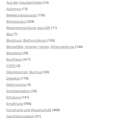
Aus der Hausapotheke
(23)
Autismus
(13)
Bewegungsapparat
(156)
Bioresonanz
(204)
Blasenentzündung, was hilft
(11)
Blut
(7)
Blutdruck, Bluthochdruck
(103)
Blutgefäße, Arterien, Venen, Atherosklerose
(144)
Blutwerte
(29)
Buchtipps
(417)
COPD
(3)
Depressionen, Burnout
(93)
Diabetes
(179)
Elektrosmog
(3)
Energiemedizin
(26)
Erholung
(141)
Ernährung
(956)
Forschung und Wissenschaft
(468)
Ganzheitsmedizin
(51)