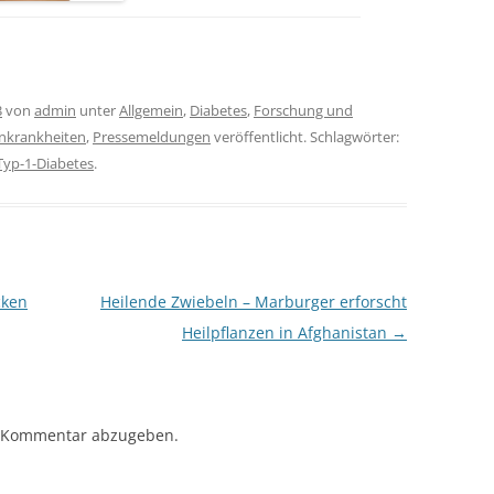
3
von
admin
unter
Allgemein
,
Diabetes
,
Forschung und
nkrankheiten
,
Pressemeldungen
veröffentlicht. Schlagwörter:
Typ-1-Diabetes
.
cken
Heilende Zwiebeln – Marburger erforscht
Heilpflanzen in Afghanistan
→
 Kommentar abzugeben.