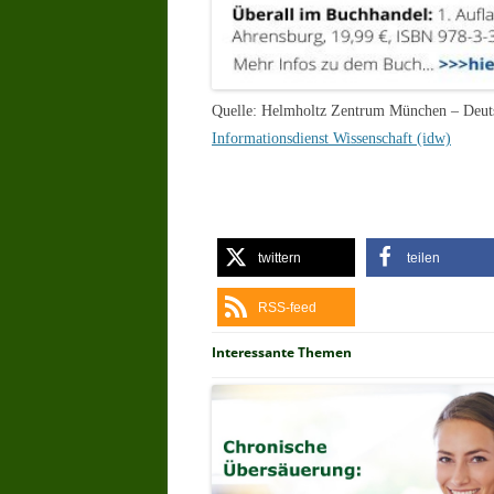
Quelle: Helmholtz Zentrum München – Deut
Informationsdienst Wissenschaft (idw)
twittern
teilen
RSS-feed
Interessante Themen