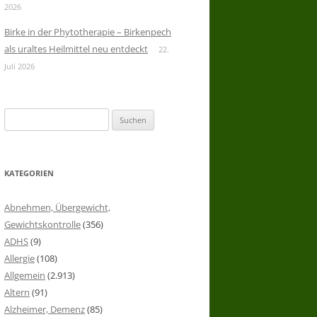
2026
Birke in der Phytotherapie – Birkenpech
als uraltes Heilmittel neu entdeckt
22.
Juli 2026
Suchen
nach:
KATEGORIEN
Abnehmen, Übergewicht,
Gewichtskontrolle
(356)
ADHS
(9)
Allergie
(108)
Allgemein
(2.913)
Altern
(91)
Alzheimer, Demenz
(85)