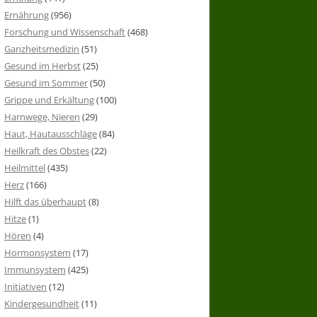
Ernährung
(956)
Forschung und Wissenschaft
(468)
Ganzheitsmedizin
(51)
Gesund im Herbst
(25)
Gesund im Sommer
(50)
Grippe und Erkältung
(100)
Harnwege, Nieren
(29)
Haut, Hautausschläge
(84)
Heilkraft des Obstes
(22)
Heilmittel
(435)
Herz
(166)
Hilft das überhaupt
(8)
Hitze
(1)
Hören
(4)
Hormonsystem
(17)
Immunsystem
(425)
Initiativen
(12)
Kindergesundheit
(11)