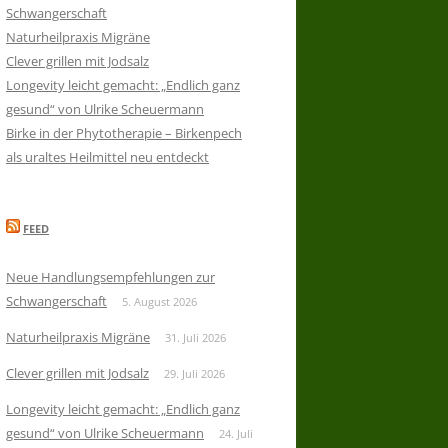
Schwangerschaft
Naturheilpraxis Migräne
Clever grillen mit Jodsalz
Longevity leicht gemacht: „Endlich ganz
gesund“ von Ulrike Scheuermann
Birke in der Phytotherapie – Birkenpech
als uraltes Heilmittel neu entdeckt
FEED
Neue Handlungsempfehlungen zur
Schwangerschaft
5. August 2026
Naturheilpraxis Migräne
31. Juli 2026
Clever grillen mit Jodsalz
29. Juli 2026
Longevity leicht gemacht: „Endlich ganz
gesund“ von Ulrike Scheuermann
24. Juli