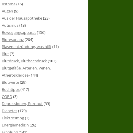
Asthma
(16)
Augen
(9)
Aus der Hausapotheke
(23)
Autismus
(13)
Bewegungsapparat
(156)
Bioresonanz
(204)
Blasenentzündung, was hilft
(11)
Blut
(7)
Blutdruck, Bluthochdruck
(103)
Blutgefäße, Arterien, Venen,
Atherosklerose
(144)
Blutwerte
(29)
Buchtipps
(417)
COPD
(3)
Depressionen, Burnout
(93)
Diabetes
(179)
Elektrosmog
(3)
Energiemedizin
(26)
Erholung
(141)