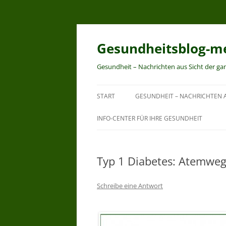
Zum
Inhalt
springen
Gesundheitsblog-me
Gesundheit – Nachrichten aus Sicht der ga
START
GESUNDHEIT – NACHRICHTEN A
INFO-CENTER FÜR IHRE GESUNDHEIT
Typ 1 Diabetes: Atemweg
Schreibe eine Antwort