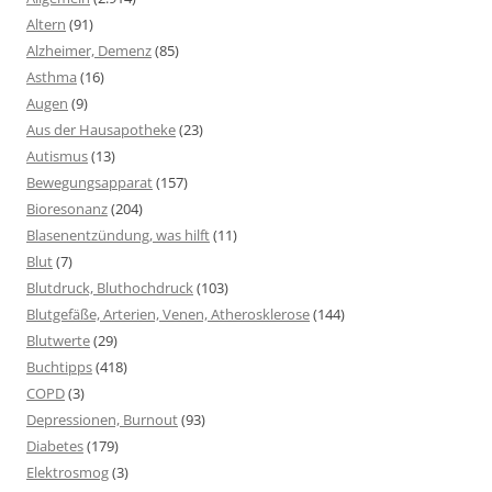
Altern
(91)
Alzheimer, Demenz
(85)
Asthma
(16)
Augen
(9)
Aus der Hausapotheke
(23)
Autismus
(13)
Bewegungsapparat
(157)
Bioresonanz
(204)
Blasenentzündung, was hilft
(11)
Blut
(7)
Blutdruck, Bluthochdruck
(103)
Blutgefäße, Arterien, Venen, Atherosklerose
(144)
Blutwerte
(29)
Buchtipps
(418)
COPD
(3)
Depressionen, Burnout
(93)
Diabetes
(179)
Elektrosmog
(3)