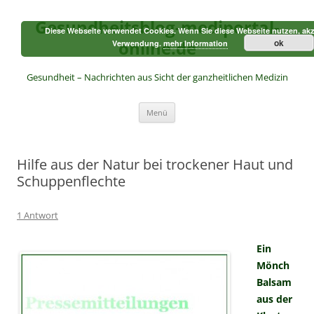
Zum
Inhalt
Gesundheitsblog-mediportal-
springen
Diese Webseite verwendet Cookies. Wenn Sie diese Webseite nutzen, akz
online.de
ok
Verwendung.
mehr Information
Gesundheit – Nachrichten aus Sicht der ganzheitlichen Medizin
Menü
Hilfe aus der Natur bei trockener Haut und
Schuppenflechte
1 Antwort
Ein
Mönch
Balsam
aus der