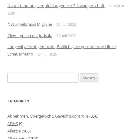
Neue Handlungsempfehlungen zur Schwangerschaft
5. August
2026
Naturheilpraxis Migräne
31. Juli 2026
Clever grillen mit Jodsalz
29. Juli 2026
Longevity leicht gemacht: „Endlich ganz gesund“ von Ulrike
Scheuermann
24. Juli 2026
Suchen
nach:
KATEGORIEN
Abnehmen, Übergewicht, Gewichtskontrolle
(356)
ADHS
(9)
Allergie
(108)
Allgemein
(2.914)