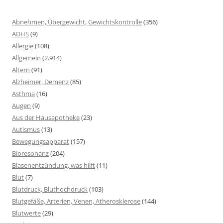
Abnehmen, Übergewicht, Gewichtskontrolle
(356)
ADHS
(9)
Allergie
(108)
Allgemein
(2.914)
Altern
(91)
Alzheimer, Demenz
(85)
Asthma
(16)
Augen
(9)
Aus der Hausapotheke
(23)
Autismus
(13)
Bewegungsapparat
(157)
Bioresonanz
(204)
Blasenentzündung, was hilft
(11)
Blut
(7)
Blutdruck, Bluthochdruck
(103)
Blutgefäße, Arterien, Venen, Atherosklerose
(144)
Blutwerte
(29)