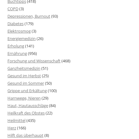
Buchtipps
(418)
COPD
(3)
Depressionen, Burnout
(93)
Diabetes
(179)
Elektrosmog
(3)
Energiemedizin
(26)
Erholung
(141)
Ernährung
(956)
Forschung und Wissenschaft
(468)
Ganzheitsmedizin
(51)
Gesund im Herbst
(25)
Gesund im Sommer
(50)
Grippe und Erkältung
(100)
Harnwege, Nieren
(29)
Haut, Hautausschläge
(84)
Heilkraft des Obstes
(22)
Heilmittel
(435)
Herz
(166)
Hilft das überhaupt
(8)