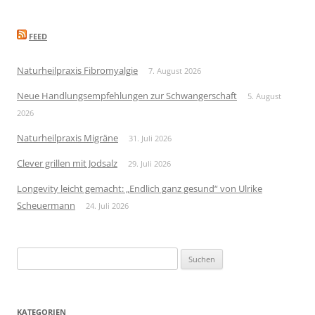
FEED
Naturheilpraxis Fibromyalgie
7. August 2026
Neue Handlungsempfehlungen zur Schwangerschaft
5. August
2026
Naturheilpraxis Migräne
31. Juli 2026
Clever grillen mit Jodsalz
29. Juli 2026
Longevity leicht gemacht: „Endlich ganz gesund“ von Ulrike
Scheuermann
24. Juli 2026
Suchen
nach:
KATEGORIEN