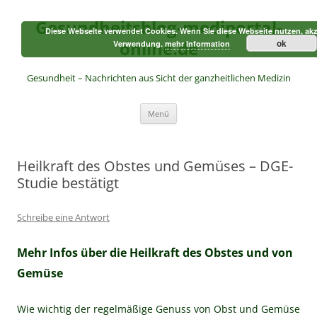
Zum
Inhalt
Gesundheitsblog-mediportal-
springen
Diese Webseite verwendet Cookies. Wenn Sie diese Webseite nutzen, akz
online.de
ok
Verwendung.
mehr Information
Gesundheit – Nachrichten aus Sicht der ganzheitlichen Medizin
Menü
Heilkraft des Obstes und Gemüses – DGE-
Studie bestätigt
Schreibe eine Antwort
Mehr Infos über die Heilkraft des Obstes und von
Gemüse
Wie wichtig der regelmäßige Genuss von Obst und Gemüse